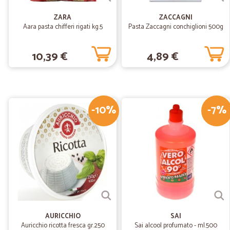
ZARA
ZACCAGNI
Aara pasta chifferi rigati kg.5
Pasta Zaccagni conchiglioni 500g
10,39 €
4,89 €
-10%
-7%
AURICCHIO
SAI
Auricchio ricotta fresca gr.250
Sai alcool profumato - ml.500