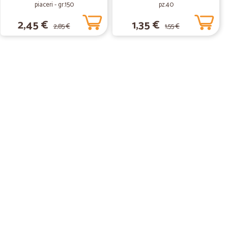
piaceri - gr.150
pz.40
2,45 €
1,35 €
2,85 €
1,55 €