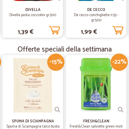
—
Vincenzo E.
DIVELLA
DE CECCO
BUONA
Divella pasta cocciolini gr.500
De cecco conchigliette n.53 -
gr.500
CICALIA MASSIMA SERIETA
1,39 €
1,99 €
—
Angelo S.
Offerte speciali della settimana
buon servizio
A parte un piccolo disguido inizial
-15%
-22%
con cortesia. Consiglio di prevedere
preparazione del pacco.
—
Daniele B.
Tutto preciso ...acquisto rap
Tutto preciso ...acquisto rapido e 
SPUMA DI SCIAMPAGNA
FRESH&CLEAN
Spuma di Sciampagna talco busta
Fresh&Clean salviette green mint