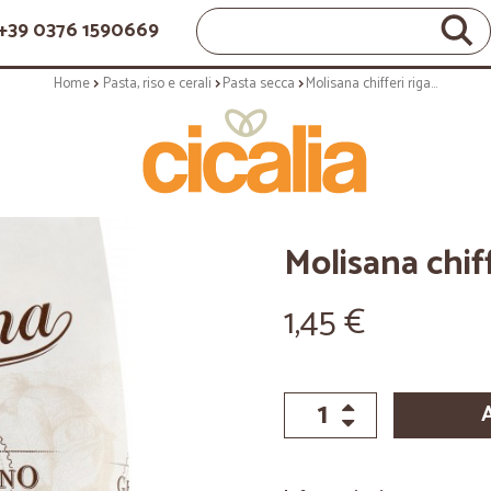
+39 0376 1590669
Home
Pasta, riso e cerali
Pasta secca
Molisana chifferi rigati n.55 - gr.500
Molisana chiff
1,45 €