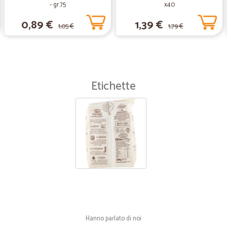
- gr.75
x40
0,89 €
1,39 €
1,05 €
1,79 €
Etichette
Hanno parlato di noi