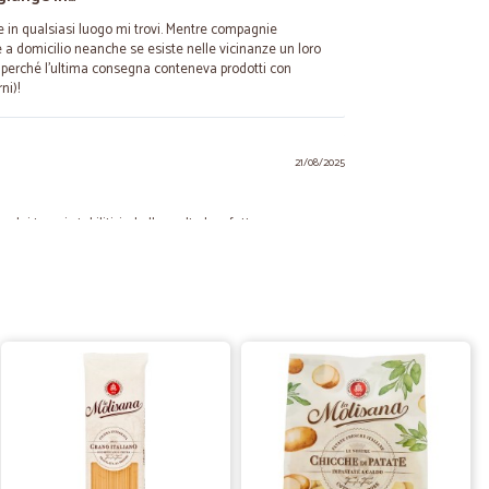
 in qualsiasi luogo mi trovi. Mentre compagnie
a domicilio neanche se esiste nelle vicinanze un loro
e perché l’ultima consegna conteneva prodotti con
ni)!
21/08/2025
dei tempi stabiliti, imballo molto ben fatto
17/06/2025
o, velocissimo, della merce.
28/12/2022
to