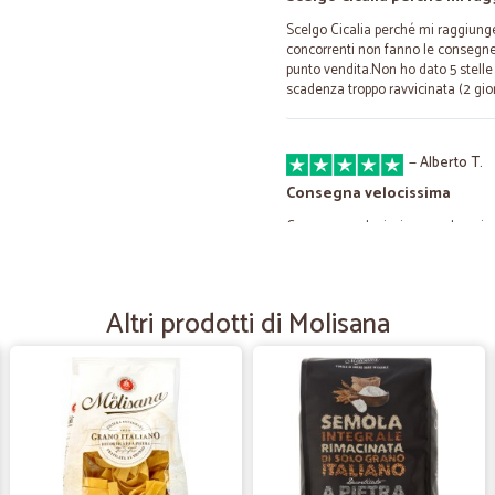
Scelgo Cicalia perché mi raggiunge
concorrenti non fanno le consegne 
punto vendita.Non ho dato 5 stell
scadenza troppo ravvicinata (2 gior
—
Alberto T.
Consegna velocissima
Consegna velocissima, anche prima 
—
Manuela M.
Altri prodotti di Molisana
Tutto perfetto
Tutto perfetto. Dall'ordine all'arriv
—
Luciano C.
Azienda di sicuro affidamen