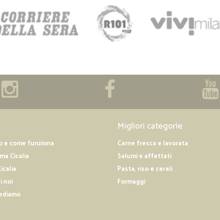
Migliori categorie
o e come funziona
Carne fresca e lavorata
a Cicalia
Salumi e affettati
icalia
Pasta, riso e cerali
i noi
Formaggi
ediamo