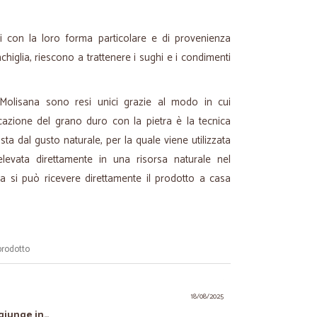
ani con la loro forma particolare e di provenienza
higlia, riescono a trattenere i sughi e i condimenti
a Molisana sono resi unici grazie al modo in cui
cazione del grano duro con la pietra è la tecnica
sta dal gusto naturale, per la quale viene utilizzata
elevata direttamente in una risorsa naturale nel
a si può ricevere direttamente il prodotto a casa
prodotto
18/08/2025
ggiunge in…