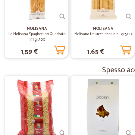
MOLISANA
MOLISANA
La Molisana Spaghettino Quadrato
Molisana fettucce ricce n.2 - gr.500
n.11 gr.500
1,59 €
1,65 €
Spesso acq