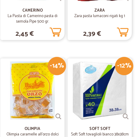
27/06/2020
CAMERINO
ZARA
La Pasta di Camerino pasta di
Zara pasta lumaconi rigati kg 1
semola Pipe 500 gr.
2,45 €
2,39 €
28/03/2020
e su un articolo ordinato, tutto consegnato in tempi brevi e
-14%
-12%
 la possibilità di modifica ordine fino al giorno della
09/05/2019
ido e…
soddisfacente
OLIMPIA
SOFT SOFT
Olimpia caramelle all'orzo dolci
Soft Soft tovaglioli bianco 38x38cm