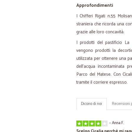
Approfondimenti
I Chifferi Rigati n.55 Molis
straniera che ricorda una conc
grazie alle loro concavità.
I prodotti del pastificio L
vengono prodotti: la decorti
utilizzata per ottenere una pa
dell'acqua incontaminata pr
Parco del Matese. Con Cicali
tramite il corriere espresso.
Dicono di noi
Recensioni 
—
Anna F.
Scelgo Cicalia perché mi ra