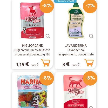
RIBASSATO
3,49€
-8%
-7%
MIGLIORCANE
LAVANDERINA
Migliorcane unico deliziosa
Lavanderina
mousse al prosciutto gr.80
lavapavimento concentrato
fiorito bio lt.1
1,15 €
3 €
1,25 €
3,25 €
-8%
-8%