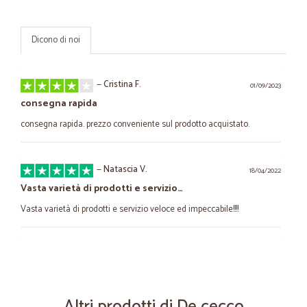
Dicono di noi
—
Cristina F.
01/09/2023
consegna rapida
consegna rapida. prezzo conveniente sul prodotto acquistato.
—
Natascia V.
18/04/2022
Vasta varietà di prodotti e servizio…
Vasta varietà di prodotti e servizio veloce ed impeccabile!!!!
—
Trustpilot
27/08/2021
Affidabile e puntuale
Ottimo, sono molto soddisfatto. Ho fatto più acquisti e Cicalia è
sempre stata affidabile e puntuale. E' tutto ciò che chiedo in un