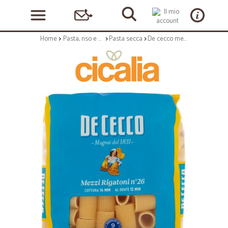
Home
Pasta, riso e cerali
Pasta secca
De cecco mezzi rigatoni n.26 - gr.500