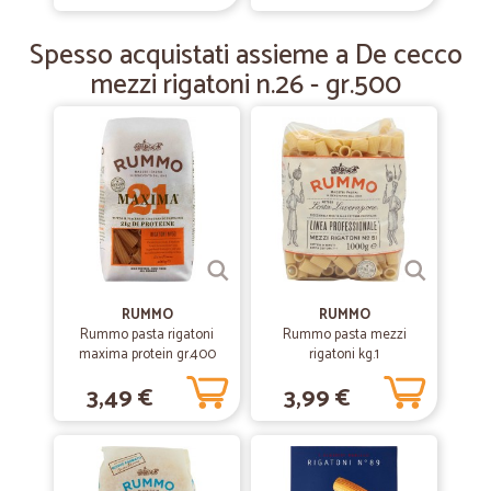
—
Giuliano M.
Spesso acquistati assieme a De cecco
14/10/2019
Servizio ottimo ma spese elevate
mezzi rigatoni n.26 - gr.500
Il servizio è ottimo anche perché permette l'acquisto di prodotti non
ovunque reperibili ma le spese di spedizione sono elevate.
RUMMO
RUMMO
Rummo pasta rigatoni
Rummo pasta mezzi
maxima protein gr.400
rigatoni kg.1
3,49 €
3,99 €