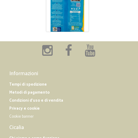
Informazioni
Tempi di spedizione
Metodi di pagamento
Condizioni d'uso e di vendita
Privacy e cookie
Cookie banner
Cicalia