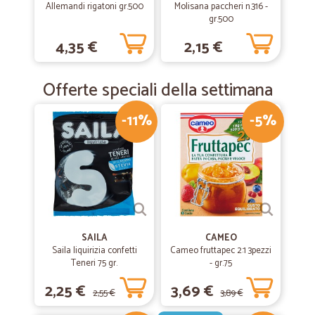
Allemandi rigatoni gr.500
Molisana paccheri n.316 -
gr.500
4,35 €
2,15 €
Offerte speciali della settimana
-11%
-5%
SAILA
CAMEO
Saila liquirizia confetti
Cameo fruttapec 2:1 3pezzi
Teneri 75 gr.
- gr.75
2,25 €
3,69 €
2,55 €
3,89 €