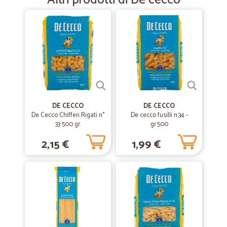
Altri prodotti di De cecco
acquisto. Grazie mille.
—
Franco N.
24/02/2021
Puntuale e preciso
Puntuale e preciso
—
Simonetta F.
DE CECCO
DE CECCO
24/08/2020
De Cecco Chifferi Rigati n°
De cecco fusilli n.34 -
Grazie
33 500 gr.
gr.500
Grazie, la merce è arrivata velocissima, imballata bene, omaggi,
2,15 €
1,99 €
proprio come ogni azienda su internet dovrebbe essere. Il prodotto
acquistato, ossia l acqua lauretana, è ottima e non drovandola nella
mia zona, sicuramente almeno una volta al mese, farò rifornimenti!,
Saluti da Senigallia
—
Laura F.
08/08/2020
Acquisto online