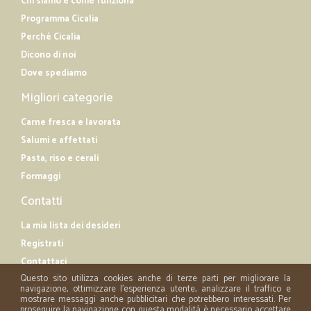
Chi siamo e come funziona
Programma Cicalia
Perché Cicalia
Dicono di noi
Dove spediamo
Migliori categorie
Carne fresca e lavorata
Salumi e affettati
Pasta, riso e cerali
Formaggi
Contatti
La mia lista dei desideri
Registrati
Contattaci
Questo sito utilizza cookies anche di terze parti per migliorare la
navigazione, ottimizzare l'esperienza utente, analizzare il traffico e
mostrare messaggi anche pubblicitari che potrebbero interessati. Per
proseguire la navigazione con questa modalità è necessario accettare