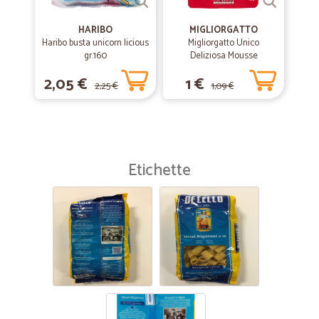
HARIBO
MIGLIORGATTO
Haribo busta unicorn licious
Migliorgatto Unico
gr.160
Deliziosa Mousse
Prosciutto 85 gr.
2,05 €
1 €
2,25 €
1,09 €
Etichette