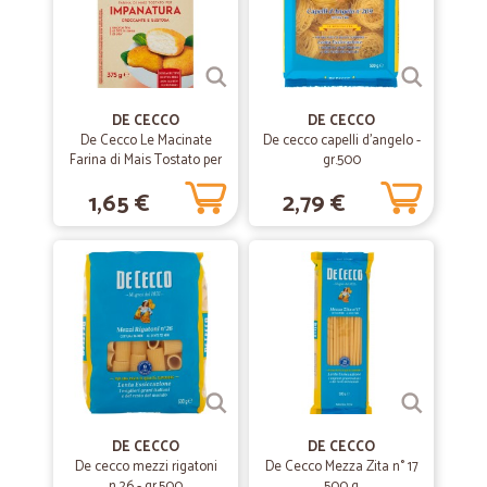
Tutto puntuale e perfetto!
—
Nicolò alessandro R.
08/07/2020
Ottimo servizio prodotti di marca a…
DE CECCO
DE CECCO
De Cecco Le Macinate
De cecco capelli d'angelo -
Ottimo servizio prodotti di marca a buon prezzo vorrebbe un altro po'
Farina di Mais Tostato per
gr.500
di sconto riprodotto
Impanatura 375 gr. senza
1,65 €
2,79 €
glutine
—
Chiara N.
19/02/2020
tutto perfetto!
tutto perfetto!
—
Mariuccia B.
16/12/2019
Finalmente qualcuno che fa consegna a…
Finalmente qualcuno che fa consegna a casa anche se non è in
DE CECCO
DE CECCO
zona. Bravi mi son trovata benissimo sia come prezzi che spese di
De cecco mezzi rigatoni
De Cecco Mezza Zita n° 17
spedizione. Consiglio . Grazie
n.26 - gr.500
500 g