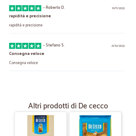
—
Roberto D.
10/11/2023
rapidità e precisione
rapidità e precisione
—
Stefano S.
21/10/2023
Consegna veloce
Consegna veloce
—
Gianmarco D.
13/12/2021
Prezzi buoni spedizioni veloci.
Prezzi buoni spedizioni veloci.
Altri prodotti di De cecco
—
Fabrizio S.
16/01/2021
Ottimo!