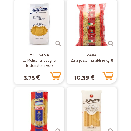
MOLISANA
ZARA
La Molisana lasagne
Zara pasta mafaldine kg .5
festonate gr.500
3,75 €
10,39 €