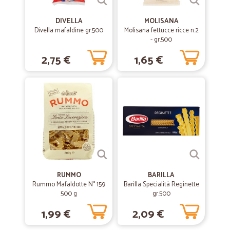
DIVELLA
MOLISANA
Divella mafaldine gr.500
Molisana fettucce ricce n.2
- gr.500
2,75 €
1,65 €
RUMMO
BARILLA
Rummo Mafaldotte N° 159
Barilla Specialità Reginette
500 g
gr.500
1,99 €
2,09 €