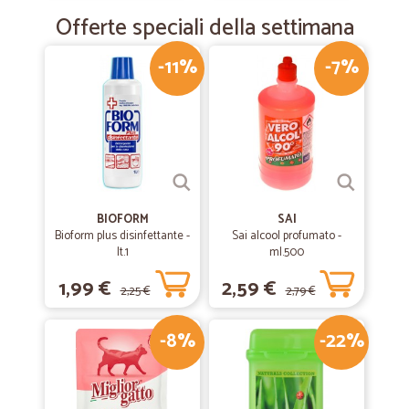
Offerte speciali della settimana
-11%
-7%
BIOFORM
SAI
Bioform plus disinfettante -
Sai alcool profumato -
lt.1
ml.500
1,99 €
2,59 €
2,25 €
2,79 €
-8%
-22%