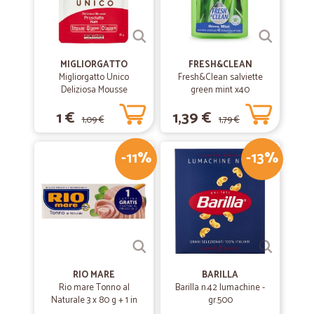
MIGLIORGATTO
FRESH&CLEAN
Migliorgatto Unico
Fresh&Clean salviette
Deliziosa Mousse
green mint x40
Prosciutto 85 gr.
1 €
1,39 €
1,09 €
1,79 €
-11%
-13%
RIO MARE
BARILLA
Rio mare Tonno al
Barilla n.42 lumachine -
Naturale 3 x 80 g + 1 in
gr.500
omaggio