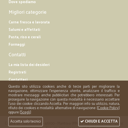
Dove spediamo
Migliori categorie
Carne fresca e lavorata
Salumi e affettati
Pasta, riso e cerali
Formaggi
Contatti
La mia lista dei desideri
Registrati
Contattaci
Questo sito utilizza cookies anche di terze parti per migliorare la
navigazione, ottimizzare l'esperienza utente, analizzare il traffico e
mostrare messaggi anche pubblicitari che potrebbero interessati. Per
proseguire la navigazione con questa modalità è necessario accettare
l'uso dei cookie cliccando Accetta. Per maggiori info su utilizzo, natura,
rifiuto dei cookies e modalità alternative di navigazione: [
Cookie Policy
]
oppure [
Scegli
]
Accetta solo tecnici
CHIUDI E ACCETTA
Cicalia srl - via Acerbi 35 - 46100 - Mantova (MN) - P.iva 02508120207 - C.Fisc