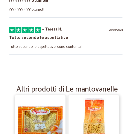
???????????? ottimo!!!
???????????? ottimo!!!
—
Teresa M.
20/03/2023
Tutto secondo le aspettative
Tutto secondo le aspettative, sono contenta!
—
Roberto C.
11/04/2022
ottimo servizio
veloci e competitivi
Altri prodotti di Le mantovanelle
—
Virginia maria cristina Z.
26/11/2021
Tutto perfetto
Tutto perfetto, dall'ordine al ricevimento pacco. Ottimi prodotti e
ottimo servizio di spedizione.