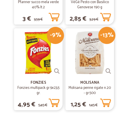
Pfanner succo mela verde
VéGé Pesto con Basilico
40% lt.2
Genovese 190 g
3 €
2,85 €
3,59 €
3,29 €
-9%
-13%
FONZIES
MOLISANA
Fonzies multipack gr.9x23,5
Molisana penne rigate n.20
gr.
- gr.500
4,95 €
1,25 €
5,45 €
1,45 €