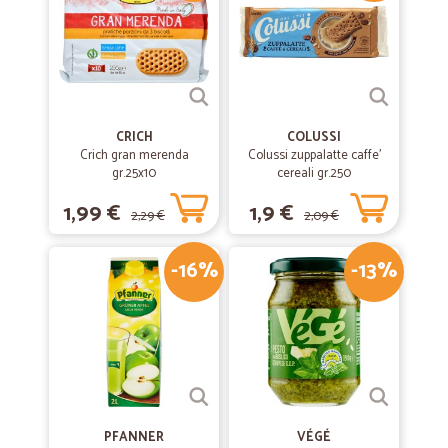
CRICH
COLUSSI
Crich gran merenda
Colussi zuppalatte caffe'
gr.25x10
cereali gr.250
1,99 €
1,9 €
2,29 €
2,09 €
-16%
-13%
PFANNER
VÉGÉ