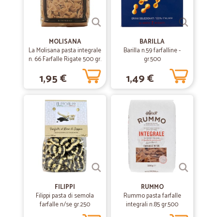
MOLISANA
BARILLA
La Molisana pasta integrale
Barilla n.59 farfalline -
n. 66 Farfalle Rigate 500 gr.
gr.500
1,95 €
1,49 €
FILIPPI
RUMMO
Filippi pasta di semola
Rummo pasta farfalle
farfalle n/se gr.250
integrali n.85 gr.500