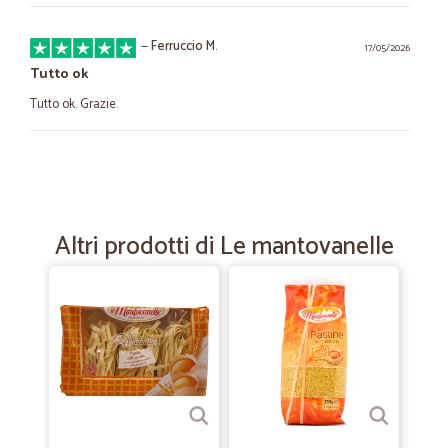
—
Ferruccio M.
17/05/2026
Tutto ok
Tutto ok. Grazie.
—
Wagner T.
24/10/2025
La puntualità nella consegna
La puntualità nella consegna. Il costo del mio acquisto
Altri prodotti di Le mantovanelle
—
Nadia P.
02/08/2025
ottima la qualità dei prodotti e molta…
ottima la qualità dei prodotti e molta cura nel trasporto e nella
consegna
—
Beatrice T.
04/07/2024