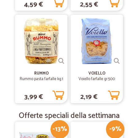
4,59 €
2,55 €
RUMMO
VOIELLO
Rummo pasta farfalle kg.1
Voiello farfalle gr.500
3,99 €
2,19 €
Offerte speciali della settimana
-13%
-9%