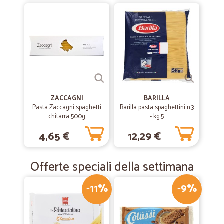
ZACCAGNI
BARILLA
Pasta Zaccagni spaghetti
Barilla pasta spaghettini n.3
chitarra 500g
- kg.5
4,65 €
12,29 €
Offerte speciali della settimana
-11%
-9%