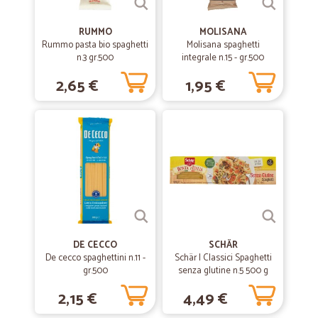
RUMMO
MOLISANA
Rummo pasta bio spaghetti
Molisana spaghetti
n.3 gr.500
integrale n.15 - gr.500
2,65 €
1,95 €
DE CECCO
SCHÄR
De cecco spaghettini n.11 -
Schär I Classici Spaghetti
gr.500
senza glutine n.5 500 g
2,15 €
4,49 €