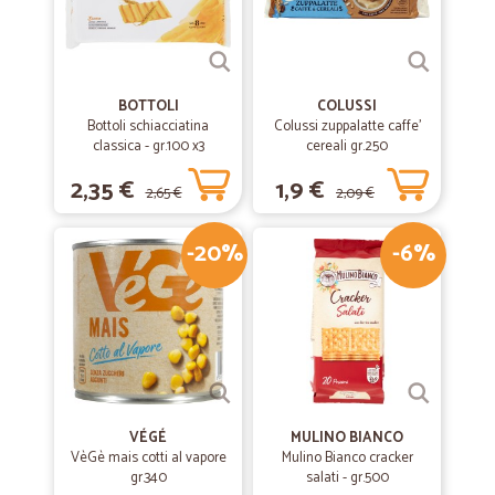
BOTTOLI
COLUSSI
Bottoli schiacciatina
Colussi zuppalatte caffe'
classica - gr.100 x3
cereali gr.250
2,35 €
1,9 €
2,65 €
2,09 €
-20%
-6%
VÉGÉ
MULINO BIANCO
VèGè mais cotti al vapore
Mulino Bianco cracker
gr.340
salati - gr.500