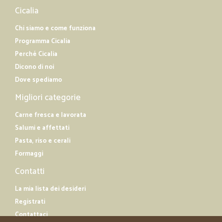
Cicalia
Chi siamo e come funziona
Programma Cicalia
Perché Cicalia
Dicono di noi
Dove spediamo
Migliori categorie
Carne fresca e lavorata
Salumi e affettati
Pasta, riso e cerali
Formaggi
Contatti
La mia lista dei desideri
Registrati
Contattaci