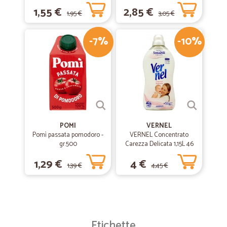
1,55 €
2,85 €
1,95 €
3,05 €
-7%
-10%
POMI
VERNEL
Pomì passata pomodoro -
VERNEL Concentrato
gr.500
Carezza Delicata 1,15L 46
lavaggi
1,29 €
4 €
1,39 €
4,45 €
Etichette