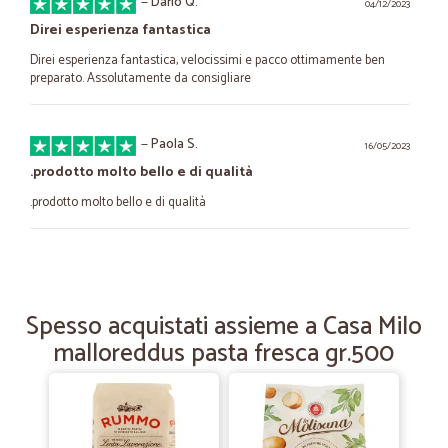
—
Dario Q.
04/12/2023
Direi esperienza fantastica
Direi esperienza fantastica, velocissimi e pacco ottimamente ben
preparato. Assolutamente da consigliare
—
Paola S.
16/05/2023
.prodotto molto bello e di qualità
.prodotto molto bello e di qualità
—
Angelo M.
26/11/2022
La puntualità e correttezza
Spesso acquistati assieme a Casa Milo
La puntualità e correttezza
malloreddus pasta fresca gr.500
—
Alessandro M.
26/06/2021
prodotti buonissimi anche x i prodotti…