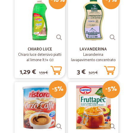
-18%
-7%
per il prodotto. Sicuramente ci saranno altri acquisti. Grazie
CHIARO LUCE
LAVANDERINA
Chiaro luce detersivo piatti
Lavanderina
al limone lt.1+ 0,1
lavapavimento concentrato
fiorito bio lt.1
1,29 €
3 €
1,59 €
3,25 €
-5%
-5%