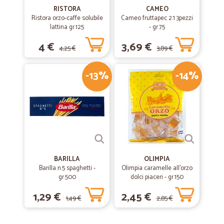
RISTORA
CAMEO
Ristora orzo-caffe solubile
Cameo fruttapec 2:1 3pezzi
lattina gr.125
- gr.75
4 €
3,69 €
4,25 €
3,89 €
-13%
-14%
BARILLA
OLIMPIA
Barilla n.5 spaghetti -
Olimpia caramelle all'orzo
gr.500
dolci piaceri - gr.150
1,29 €
2,45 €
1,49 €
2,85 €