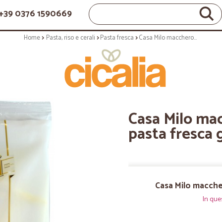
+39 0376 1590669
Home
Pasta, riso e cerali
Pasta fresca
Casa Milo maccheroni al ferretto pasta fresca gr.500
Casa Milo mac
pasta fresca 
Casa Milo maccher
In que