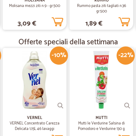
MOLISANA
RUMMO
Molisana mezzi ziti n.9 - gr.500
Rummo pasta ziti tagliati n.36
gr.500
—
Lucia G.
3,09 €
1,89 €
Tutto perfetto
Tutto perfetto
Offerte speciali della settimana
-10%
-22%
—
Flavio B.
Consegna puntuale
Consegna puntuale
—
Paola F.
Ottimo in tutto sia per la p
Ottimo in tutto sia per la puntualit
VERNEL
MUTTI
VERNEL Concentrato Carezza
Mutti le Verdurine Salsina di
Delicata 1,15L 46 lavaggi
Pomodoro e Verdurine 130 g
—
Placido T.