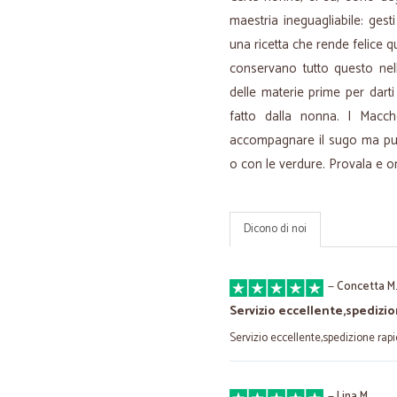
maestria ineguagliabile: gest
una ricetta che rende felice q
conservano tutto questo nell
delle materie prime per dar
fatto dalla nonna. I Macch
accompagnare il sugo ma può 
o con le verdure. Provala e or
Dicono di noi
—
Concetta M
Servizio eccellente,spedizio
Servizio eccellente,spedizione rapi
—
Lina M.