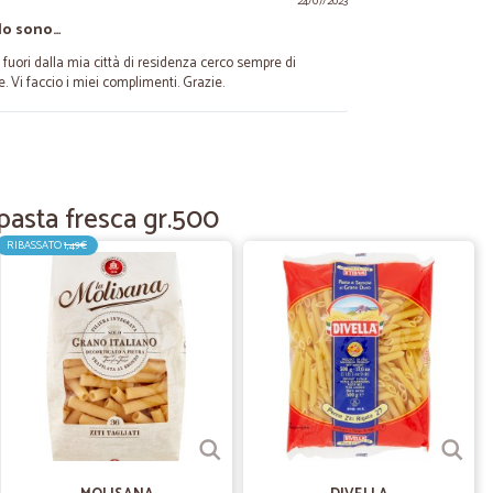
24/07/2023
ndo sono…
 fuori dalla mia città di residenza cerco sempre di
. Vi faccio i miei complimenti. Grazie.
C.
20/09/2020
oce...era…
pasta fresca gr.500
ra tutto ottimo
RIBASSATO
1,49€
I.
14/07/2020
fidabile
. Acquistati dei prodotti e arrivati in pochissimo tempo.
30/05/2020
e,tutto in…
 in ottime condizioni