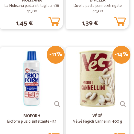
MOLISANA
DIVELLA
La Molisana pasta ziti tagliati n.36
Divella pasta penne ziti rigate
gr.500
gr.500
23/05/2020
1,45 €
1,39 €
-11%
-14%
12/03/2020
06/01/2020
untualità…Paola
à che per l integrità dei prodotti .Ottimo professionisto
BIOFORM
VÉGÉ
Bioform plus disinfettante - lt.1
VéGé Fagioli Cannellini 400 g
22/07/2019