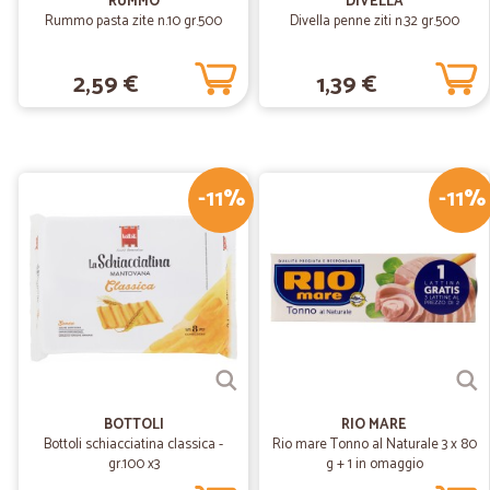
RUMMO
DIVELLA
Rummo pasta zite n.10 gr.500
Divella penne ziti n.32 gr.500
2,59 €
1,39 €
-11%
-11%
BOTTOLI
RIO MARE
Bottoli schiacciatina classica -
Rio mare Tonno al Naturale 3 x 80
gr.100 x3
g + 1 in omaggio