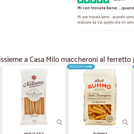
Mi son trovata bene.....qua
Mi son trovata bene.....quando sono
ordinare da Voi quello che mi serve
—
Rier egger 
La merce è venuta molto vel
assieme a Casa Milo maccheroni al ferretto 
La merce è venuta molto veloce...e
RIBASSATO
1,95€
—
Alessandro 
Negozio davvero ottimo e af
Negozio davvero ottimo e affidabile
—
Ivana M.
Pacco arrivato perfettament
Pacco arrivato perfettamente,tutto