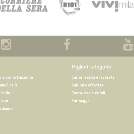
Migliori categorie
o e come funziona
Carne fresca e lavorata
a Cicalia
Salumi e affettati
icalia
Pasta, riso e cerali
i noi
Formaggi
ediamo