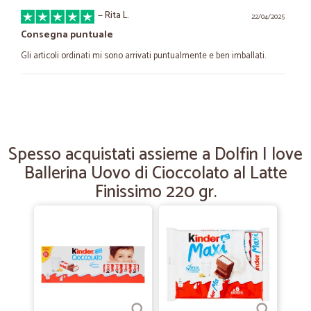
—
Rita L.
22/04/2025
Consegna puntuale
Gli articoli ordinati mi sono arrivati puntualmente e ben imballati.
—
Mario M.
21/01/2023
Consigliato per gli acquisti Facilità di uso del sito per
concludere…
Spesso acquistati assieme a Dolfin I love
Facilità di uso del sito per concludere l’acquisto tempi di consegna
Ballerina Uovo di Cioccolato al Latte
rispettati qualità del prodotto ottima
Finissimo 220 gr.
—
Danilo L.
03/05/2021
IL SUPERMERCATO IN CASA MIA
SERVIZIO ECCELLENTE COME I PRODOTTI FRESCHI DA ME
ACQUISTATI, VELOCE E PRECISO.