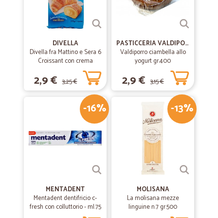
DIVELLA
PASTICCERIA VALDIPORRO
Divella fra Mattino e Sera 6
Valdiporro ciambella allo
Croissant con crema
yogurt gr.400
pasticcera 270 gr.
2,9 €
2,9 €
3,25 €
3,15 €
-16%
-13%
MENTADENT
MOLISANA
Mentadent dentifricio c-
La molisana mezze
fresh con colluttorio - ml.75
linguine n.7 gr.500