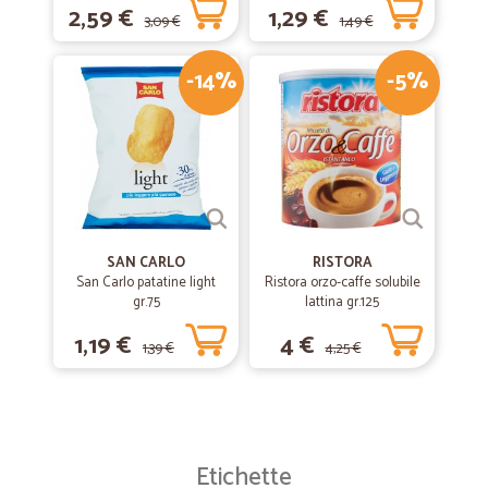
2,59 €
1,29 €
3,09 €
1,49 €
-14%
-5%
SAN CARLO
RISTORA
San Carlo patatine light
Ristora orzo-caffe solubile
gr.75
lattina gr.125
1,19 €
4 €
1,39 €
4,25 €
Etichette