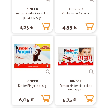
—
Gabriella D.
12/10/2020
Ottimo acquisto!
KINDER
FERRERO
Ferrero Kinder Cioccolato
Kinder maxi 6 x 21 gr.
Acquisto semplice, pagamento comodo, prodotto perfetto, confezione
pz.24 x 12,5 gr.
impeccabile, tempo di consegna eccellente! Grazie!
8,25 €
4,35 €
—
Monica P.
09/07/2020
Sono cliente da tanti anni e mi trovo…
Sono cliente da tanti anni e mi trovo molto bene nonostante la mia
zona sia un po’ fuori mano da raggiungere.. avere la spesa in 24 h
risulta difficile al momento. Sarebbe bello ricevere una proposta
alternativa quando non è possibile avere il prodotto richiesto così da
non rimanerne senza. Crediti su ordini futuri comunque sempre
corretti. Nel complesso servizio ottimo!
KINDER
KINDER
Kinder Pinguì 8 x 30 g
—
Maria teresa T.
Ferrero kinder cioccolato
12/06/2020
pz.16 gr.200
Con cicalia tutto bene consegne…
6,05 €
5,75 €
Con cicalia tutto bene consegne regolari e imballo perfetto