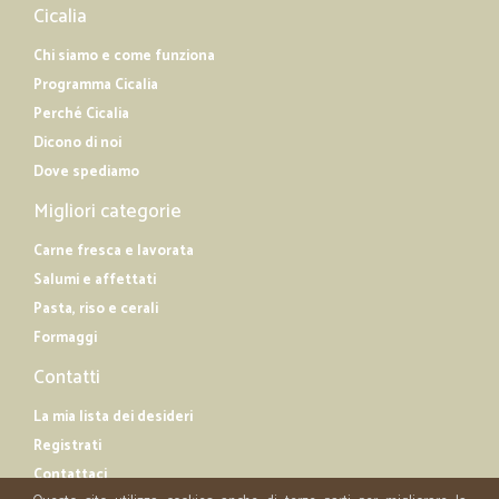
Cicalia
Chi siamo e come funziona
Programma Cicalia
Perché Cicalia
Dicono di noi
Dove spediamo
Migliori categorie
Carne fresca e lavorata
Salumi e affettati
Pasta, riso e cerali
Formaggi
Contatti
La mia lista dei desideri
Registrati
Contattaci