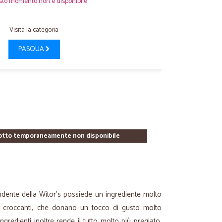
sto momento non è disponibile
Visita la categoria
PASQUA
otto temporaneamente non disponibile
ndente della Witor’s possiede un ingrediente molto
ao croccanti, che donano un tocco di gusto molto
 ingredienti inoltre rende il tutto molto più pregiato,