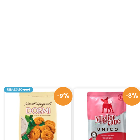
RIBASSATO
3,59€
-9%
-8%