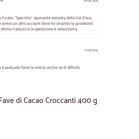
 Q.
10/04/2024
a Cicalia "Specchio" spumante extradry della Val d'oca,
ta avevo un altro account dove ho smarrito la password).
ottimo il prezzo e la spedizione è velocissima.
11/03/2024
 e puntuale forse la merce, anche se di difficile
, è un poco cara
31/01/2021
Fave di Cacao Croccanti 400 g
zi,imballaggio buono RICOMPRO: ho trovato una crusca che
a Sarò un cliente affezionato
28/12/2020