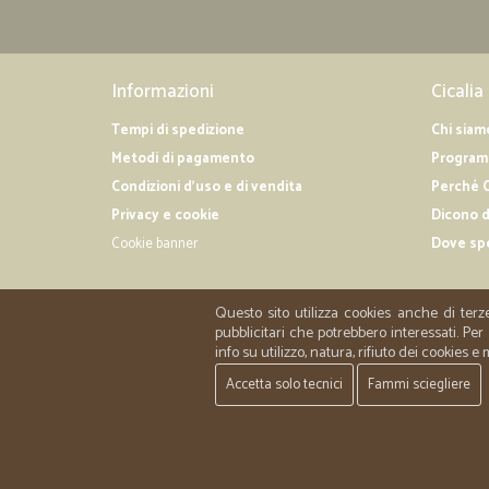
Informazioni
Cicalia
Tempi di spedizione
Chi siam
Metodi di pagamento
Programm
Condizioni d'uso e di vendita
Perché C
Privacy e cookie
Dicono d
Cookie banner
Dove sp
Questo sito utilizza cookies anche di terz
pubblicitari che potrebbero interessati. P
info su utilizzo, natura, rifiuto dei cookies e
Accetta solo tecnici
Fammi sciegliere