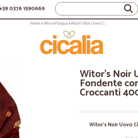
+39 0376 1590669
Home
Altro
Pasqua
Witor's Noir Uovo Cioccolato Fondente con Fave di Cacao Croccanti 400 g
Witor's Noir 
Fondente con
Croccanti 40
Witor's Noir Uovo C