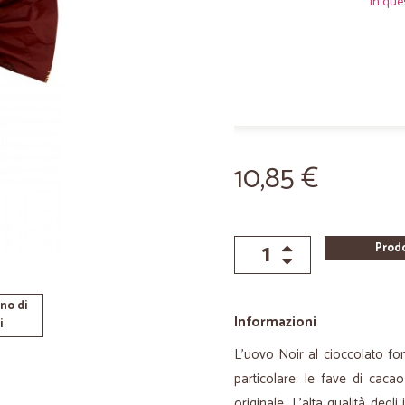
In que
10,85 €
Prod
no di
Informazioni
i
L’uovo Noir al cioccolato fo
particolare: le fave di cac
originale. L’alta qualità degli