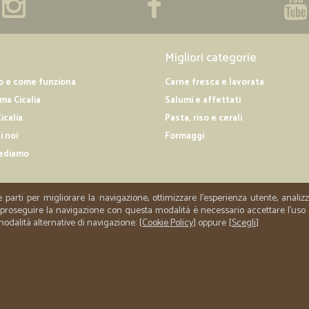
Migliori categorie
o e come funziona
Carne fresca e lavorata
a Cicalia
Salumi e affettati
icalia
Pasta, riso e cerali
i noi
Formaggi
ediamo
e parti per migliorare la navigazione, ottimizzare l'esperienza utente, anali
er proseguire la navigazione con questa modalità è necessario accettare l'uso
 modalità alternative di navigazione: [
Cookie Policy
] oppure [
Scegli
]