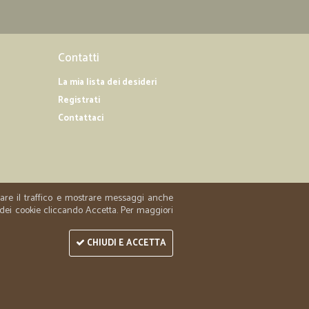
Contatti
La mia lista dei desideri
Registrati
Contattaci
zzare il traffico e mostrare messaggi anche
 dei cookie cliccando Accetta. Per maggiori
CHIUDI E ACCETTA