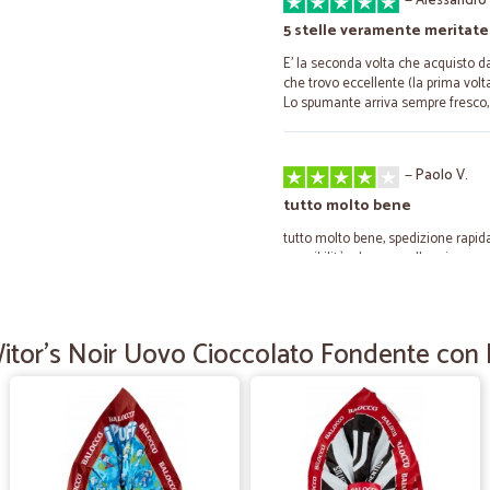
—
Alessandro
5 stelle veramente meritate
E' la seconda volta che acquisto d
che trovo eccellente (la prima vol
Lo spumante arriva sempre fresco, 
—
Paolo V.
tutto molto bene
tutto molto bene, spedizione rapida
reperibilità, almeno nella mia zona
—
Antonio Z.
Witor's Noir Uovo Cioccolato Fondente con 
Veloci,ottimi prodotti,
Veloci, ottimi prodotti,buoni prez
cercavo da tempo e credevo sparit
—
Claudio P.