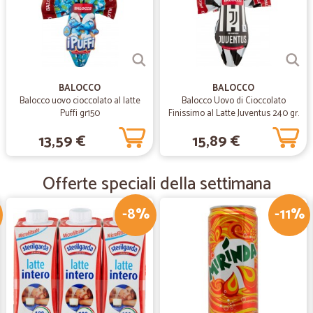
Acquisto ad un ottimo prezz
Acquisto ad un ottimo prezzo. Cons
—
Sandra P.
BALOCCO
BALOCCO
Balocco uovo cioccolato al latte
Balocco Uovo di Cioccolato
La merce è arrivata veloce
Puffi gr150
Finissimo al Latte Juventus 240 gr.
La merce è arrivata velocemente, t
13,59 €
15,89 €
—
Francesco C
Offerte speciali della settimana
Merce arrivata in perfette c
-8%
-11%
Merce arrivata in perfette condizio
—
Fausto R.
Qualità e prezzo del prodott
Qualità e prezzo del prodotto otti
È stata la prima esperienza, ma pos