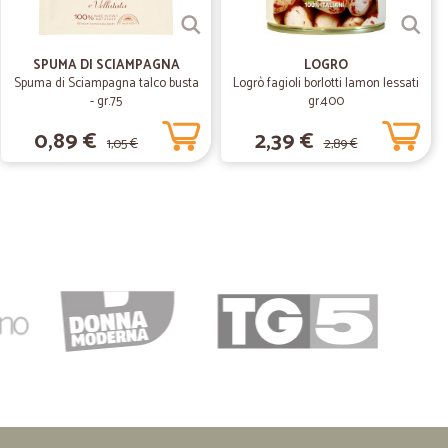
SPUMA DI SCIAMPAGNA
LOGRO
.
Spuma di Sciampagna talco busta
Logrò fagioli borlotti lamon lessati
07/10/2019
- gr.75
gr.400
gna
0,89 €
2,39 €
1,05 €
2,89 €
31/03/2019
queste sono le caratteristiche che contraddistinguono una
iglio
22/03/2019
ria
seguo da quando facevate formaggi. Mi piacete ....molto .