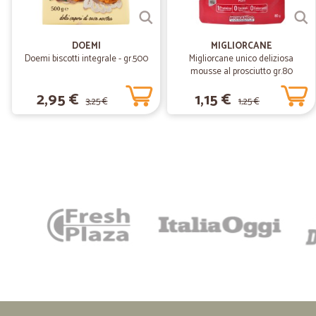
DOEMI
MIGLIORCANE
Doemi biscotti integrale - gr.500
Migliorcane unico deliziosa
mousse al prosciutto gr.80
2,95 €
1,15 €
3,25 €
1,25 €