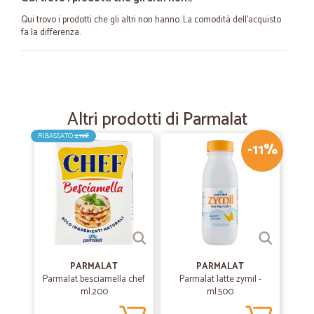
Qui trovo i prodotti che gli altri non hanno. La comodità dell'acquisto
fa la differenza.
—
Giovanni L.
13/03/2023
Ottimo il servizio
Altri prodotti di Parmalat
L'ordine è stato consegnato in pochissimo tempo.
RIBASSATO
2,19€
-11%
—
Roberto F.
20/01/2023
prodotto ricevuto ottimo (Kunquat) e…
prodotto ricevuto ottimo (Kunquat) e nei tempi dichiarato
—
Manuele S.
04/12/2022
PARMALAT
PARMALAT
Veloce preciso ed economico
Parmalat besciamella chef
Parmalat latte zymil -
ml.200
ml.500
Veloce preciso ed economico!