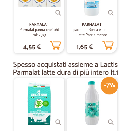
—
Michelangelantonio T.
20/03/2019
Primo acquisto...nulla da dire!!!!
PARMALAT
PARMALAT
Parmalat panna chef uht
parmalat Bontà e Linea
Primo acquisto...nulla da dire!!!!
ml.125x3
Latte Parzialmente
Scremato 500 ml.
4,55 €
1,65 €
—
Giuseppina elena B.
04/02/2019
Consegna veloce e massima serietà per…
Spesso acquistati assieme a Lactis
Consegna veloce e massima serietà per ricevere prodotti
Parmalat latte dura di più intero lt.1
freschissimi. La consiglio vivamente
-7%