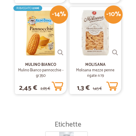
RIBASSATO
2,99€
-14%
-10%
MULINO BIANCO
MOLISANA
Mulino Bianco pannocchie -
Molisana mezze penne
gr.350
rigate n.19
2,45 €
1,3 €
2,85 €
1,45 €
Etichette