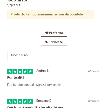
1000 ml tot
1,79 €/Lt
Prodotto temporaneamente non disponibile
Preferito
Etichette
Dicono di noi
—
Andrea L.
28/06/2026
Puntualità
Facilita’ sito, puntualità, prezzi competitivi
—
Ermanno D.
23/03/2026
Qui trovo i prodotti che gli altri non…