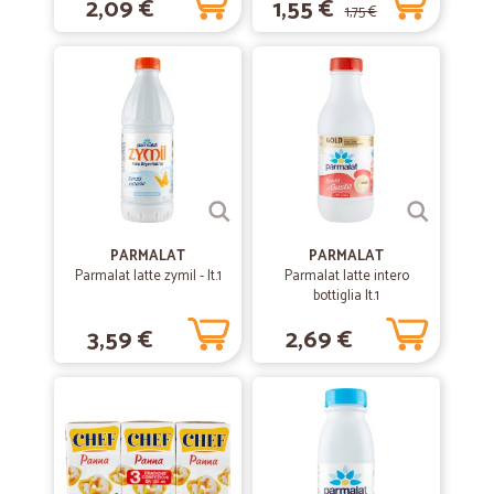
2,09 €
1,55 €
1,75 €
—
Sandra V.
10/02/2021
tutto perfetto
seri ed affidabili, consegne ultraveloci. Un piacere ordinare sul loro
sito.
—
Luigino M.
02/03/2020
veloci e perfetti
PARMALAT
PARMALAT
veloci e perfetti , grazie
Parmalat latte zymil - lt.1
Parmalat latte intero
bottiglia lt.1
3,59 €
2,69 €
—
Ivano P.
11/01/2020
Seconda volta che ordino, soddisfatto!
Seconda volta che ordino e anche questa volta tutto è andato per il
meglio, ed ho scoperto la possibilità di far arrivare la merce presso un
punto di ritiro vicinissimo a casa mia. Consegna puntuale e pacco
integro nonostante 4 sacchi di farina da 5 kg cad. Si sta rivelando un
modo carino di fare la spesa.