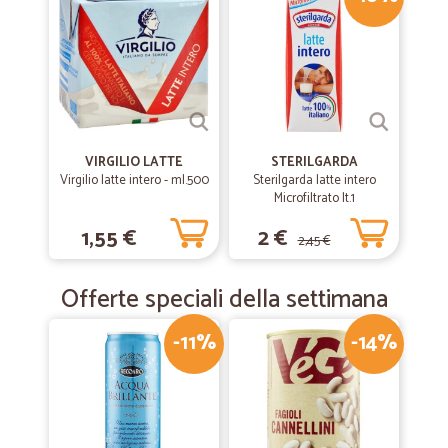
VIRGILIO LATTE
STERILGARDA
Virgilio latte intero - ml.500
Sterilgarda latte intero
Microfiltrato lt.1
1,55 €
2 €
2,45 €
Offerte speciali della settimana
-11%
-14%