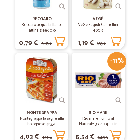
RECOARO
VÉGÉ
Recoaro acqua brillante
VéGé Fagioli Cannellini
lattina sleek cl.33
400 g
0,79 €
1,19 €
0,89 €
1,39 €
-11%
MONTEGRAPPA
RIO MARE
Montegrappa lasagne alla
Rio mare Tonno al
bolognese gr.350
Naturale 3 x 80 g + 1 in
omaggio
4,03 €
5,54 €
4,19 €
6,29 €