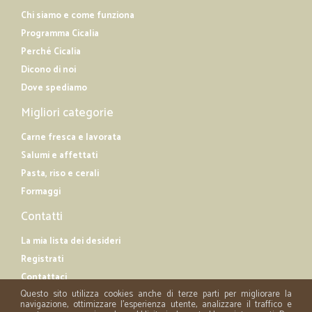
Chi siamo e come funziona
Programma Cicalia
Perché Cicalia
Dicono di noi
Dove spediamo
Migliori categorie
Carne fresca e lavorata
Salumi e affettati
Pasta, riso e cerali
Formaggi
Contatti
La mia lista dei desideri
Registrati
Contattaci
Questo sito utilizza cookies anche di terze parti per migliorare la
navigazione, ottimizzare l'esperienza utente, analizzare il traffico e