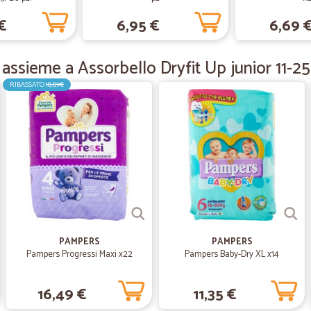
—
Maria teresa
€
6,95 €
6,69 
prima volta
prima volta, moto soddisfatta!
assieme a Assorbello Dryfit Up junior 11-25 
RIBASSATO
18,89€
—
Lucia V.
Rapidi precisi prezzi…
Rapidi precisi prezzi onesti!!!oltret
rovinasse!veramente top!
—
Daniela Z.
ottima esperienza!
PAMPERS
PAMPERS
ottima esperienza!
Pampers Progressi Maxi x22
Pampers Baby-Dry XL x14
—
Maria M.
16,49 €
11,35 €
Davvero buono e servizio rapido e d