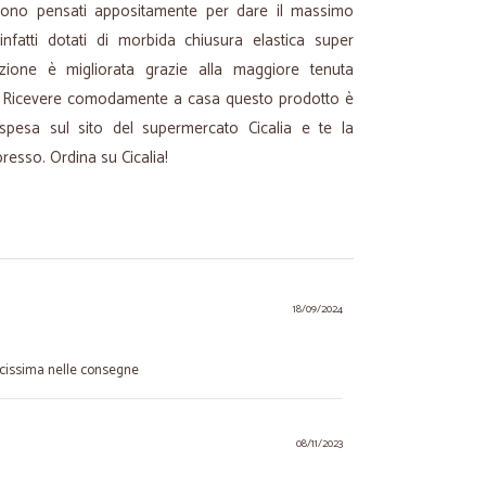
i sono pensati appositamente per dare il massimo
fatti dotati di morbida chiusura elastica super
ezione è migliorata grazie alla maggiore tenuta
li. Ricevere comodamente a casa questo prodotto è
spesa sul sito del supermercato Cicalia e te la
resso. Ordina su Cicalia!
18/09/2024
ocissima nelle consegne
08/11/2023