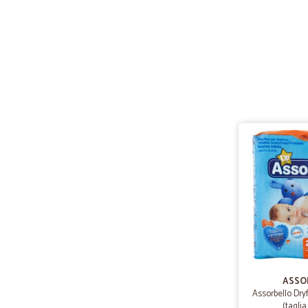
ASSO
Assorbello Dryf
(taglia