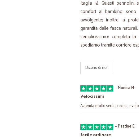
(taglia 5). Questi pannolin
comfort al bambino: sono in
avvolgente; inoltre la prot
garantita dalle fasce natura
semplicissimo: completa la 
spediamo tramite corriere esp
Dicono di noi
—
Monica M.
Velocissimi
Azienda molto seria precisa e vel
—
Pastine E.
facile ordinare