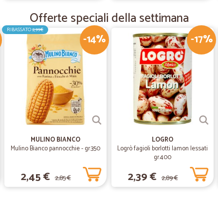
Offerte speciali della settimana
RIBASSATO
2,99€
—
Silvia D.
-14%
-17%
Qui ho trovato un prodotto
Qui ho trovato un prodotto che ce
Ho approfittato per comprare anche 
spedizione è stata veloce.
MULINO BIANCO
LOGRO
Mulino Bianco pannocchie - gr.350
Logrò fagioli borlotti lamon lessati
gr.400
2,45 €
2,39 €
2,85 €
2,89 €