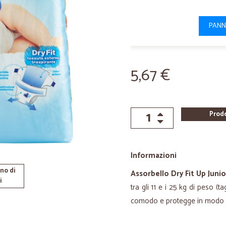
PANN
5,67 €
Prod
Informazioni
no di
Assorbello Dry Fit Up Junio
i
tra gli 11 e i 25 kg di peso (
comodo e protegge in modo e