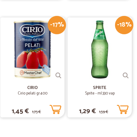
04/02/2019
-17%
-18%
 che cercavo…
rcavo da tempo e non trovavo neanche nei supermercati.
altri prodotti, sono rimasta molto soddisfatta. La
CIRIO
SPRITE
Cirio pelati gr.400
Sprite - ml.330 vap
1,45 €
1,29 €
1,75 €
1,59 €