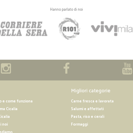
Hanno parlato di noi
Migliori categorie
o e come funziona
Carne fresca e lavorata
a Cicalia
Salumi e affettati
icalia
Pasta, riso e cerali
i noi
Formaggi
ediamo