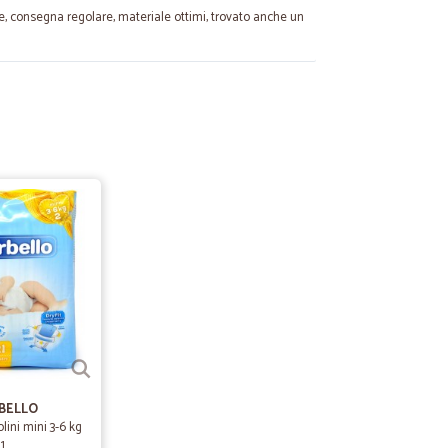
te, consegna regolare, materiale ottimi, trovato anche un
09/08/2023
 rapidi
D.
14/02/2022
ali, vasta scelta , e spedizione veloce.
09/12/2021
BELLO
lini mini 3-6 kg
1