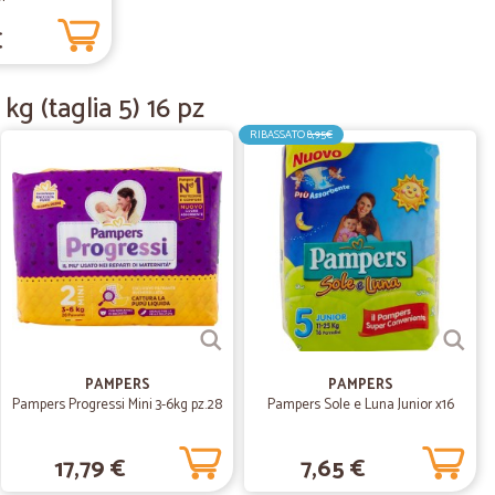
 A.
18/09/2020
€
kg (taglia 5) 16 pz
RIBASSATO
8,95€
11/09/2020
utto la merce era super protetta per evitare si
27/10/2019
PAMPERS
PAMPERS
Pampers Progressi Mini 3-6kg pz.28
Pampers Sole e Luna Junior x16
17,79 €
7,65 €
17/04/2019
i qualità.. Ottima anche l'interfaccia con l'azienda