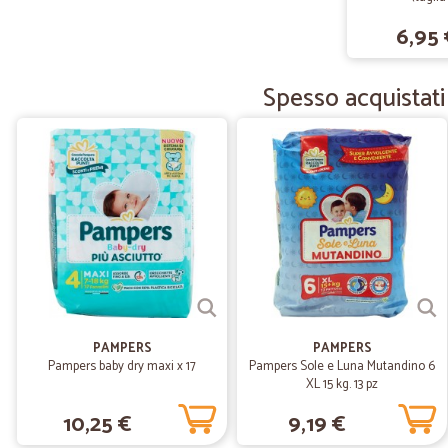
6,95 
Spesso acquistati 
PAMPERS
PAMPERS
Pampers baby dry maxi x 17
Pampers Sole e Luna Mutandino 6
XL 15 kg. 13 pz
10,25 €
9,19 €