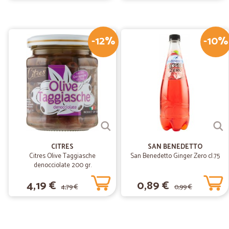
-12%
-10%
CITRES
SAN BENEDETTO
Citres Olive Taggiasche
San Benedetto Ginger Zero cl.75
denocciolate 200 gr.
4,19 €
0,89 €
4,79 €
0,99 €