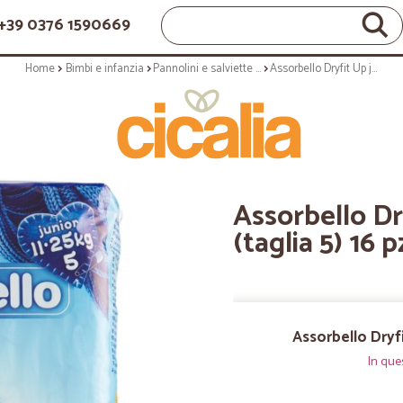
+39 0376 1590669
Home
Bimbi e infanzia
Pannolini e salviette per l'infanzia
Assorbello Dryfit Up junior 11-25 kg (taglia 5) 16 pz
Assorbello Dr
(taglia 5) 16 p
Assorbello Dryfit
In que