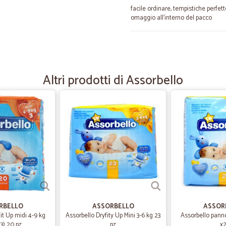
facile ordinare, tempistiche perfet
omaggio all'interno del pacco
—
Claudia C.
Tutto perfetto
Altri prodotti di Assorbello
Tutto perfetto. Temoi di spedizione
—
Alessandro 
Ottimo servizio
Ottimo servizio , prezzi concorrenzi
—
Flavio R.
Precisi e veloci!!
Precisi e veloci!!!
RBELLO
ASSORBELLO
ASSOR
it Up midi 4-9 kg
Assorbello Dryfity Up Mini 3-6 kg 23
Assorbello panno
 3) 20 pz.
pz
x2