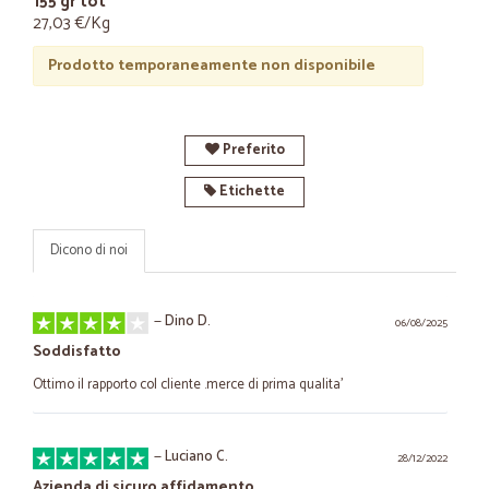
155 gr tot
27,03 €/Kg
Prodotto temporaneamente non disponibile
Preferito
Etichette
Dicono di noi
—
Dino D.
06/08/2025
Soddisfatto
Ottimo il rapporto col cliente .merce di prima qualita'
—
Luciano C.
28/12/2022
Azienda di sicuro affidamento