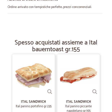
Ordine arrivato con tempistiche perfette, prezzi concorrenziali.
—
Paula P.
27/10/2021
Tutto perfetto
Tutto perfetto
Spesso acquistati assieme a Ital
bauerntoast gr.155
—
Vittorio paolo D.
29/10/2021
È la quarta volta che faccio la spesa
È la quarta volta che faccio la spesa, ho iniziato con la frutta e la
verdura, I prezzi sono un po' cari ma la qualità è eccellente, poi ho
provato affettati e formaggi, successivamente ho aggiunto la carne e,
un po' di tutto. La merce arriva puntuale, con corriere refrigerato ed è
ben imballata, i prodotti sono tutti di qualità e soddisfacenti. Nel
complesso credo che vada bene, e il livello dei prezzi è compensato
dalla qualità del servizio. Continuerò a fare la spesa da voi.
ITAL SANDWICH
ITAL SANDWICH
Ital panino portofino gr.235
Ital panino piccante
napoletano gr.165