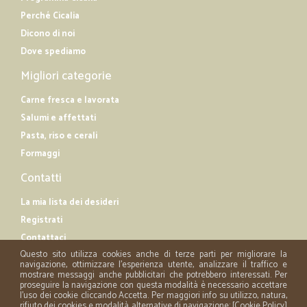
Perché Cicalia
Dicono di noi
Dove spediamo
Migliori categorie
Carne fresca e lavorata
Salumi e affettati
Pasta, riso e cerali
Formaggi
Contatti
La mia lista dei desideri
Registrati
Contattaci
Questo sito utilizza cookies anche di terze parti per migliorare la
navigazione, ottimizzare l'esperienza utente, analizzare il traffico e
mostrare messaggi anche pubblicitari che potrebbero interessati. Per
proseguire la navigazione con questa modalità è necessario accettare
l'uso dei cookie cliccando Accetta. Per maggiori info su utilizzo, natura,
rifiuto dei cookies e modalità alternative di navigazione: [
Cookie Policy
]