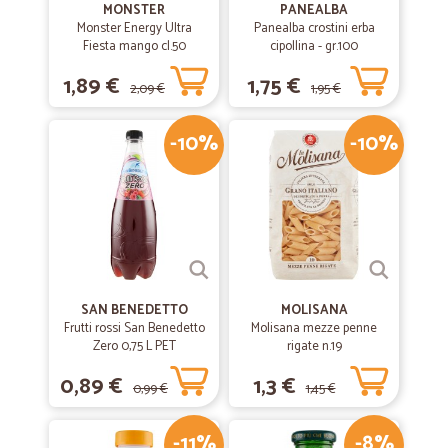
MONSTER
PANEALBA
Monster Energy Ultra
Panealba crostini erba
Fiesta mango cl.50
cipollina - gr.100
1,89 €
1,75 €
2,09 €
1,95 €
-10%
-10%
SAN BENEDETTO
MOLISANA
Frutti rossi San Benedetto
Molisana mezze penne
Zero 0,75 L PET
rigate n.19
0,89 €
1,3 €
0,99 €
1,45 €
-11%
-8%