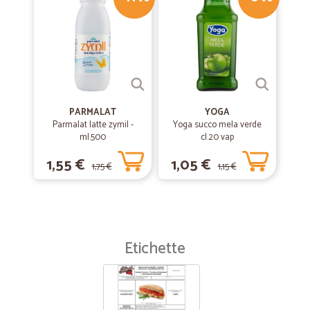
PARMALAT
YOGA
Parmalat latte zymil -
Yoga succo mela verde
ml.500
cl.20 vap
1,55 €
1,05 €
1,75 €
1,15 €
Etichette