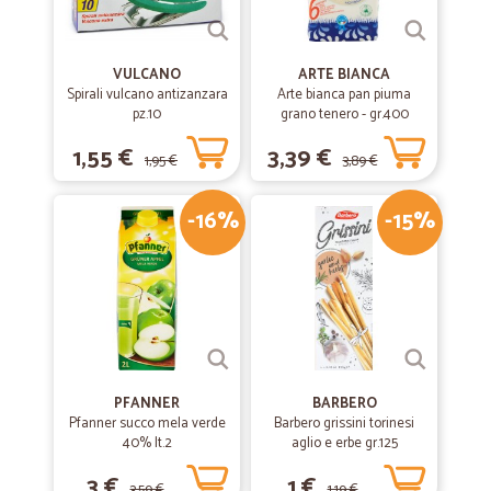
VULCANO
ARTE BIANCA
Spirali vulcano antizanzara
Arte bianca pan piuma
pz.10
grano tenero - gr.400
1,55 €
3,39 €
1,95 €
3,89 €
-16%
-15%
PFANNER
BARBERO
Pfanner succo mela verde
Barbero grissini torinesi
40% lt.2
aglio e erbe gr.125
3 €
1 €
3,59 €
1,19 €