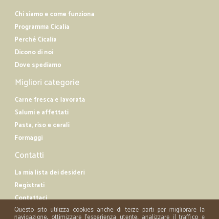
Chi siamo e come funziona
Programma Cicalia
Perché Cicalia
Dicono di noi
Dove spediamo
Migliori categorie
Carne fresca e lavorata
Salumi e affettati
Pasta, riso e cerali
Formaggi
Contatti
La mia lista dei desideri
Registrati
Contattaci
Questo sito utilizza cookies anche di terze parti per migliorare la
navigazione, ottimizzare l'esperienza utente, analizzare il traffico e