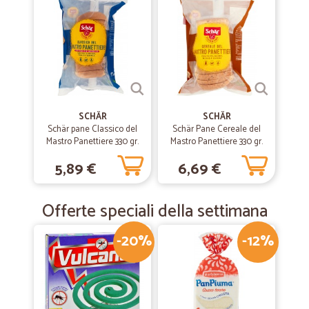
ampio. L'unico appunto è quello di poter programmare fascia oraria di
consegna, in modo tale di non dover sempre delegare terze persone
a ritirare la merce per conto proprio.
SCHÄR
SCHÄR
Schär pane Classico del
Schär Pane Cereale del
Mastro Panettiere 330 gr.
Mastro Panettiere 330 gr.
5,89 €
6,69 €
Offerte speciali della settimana
-20%
-12%