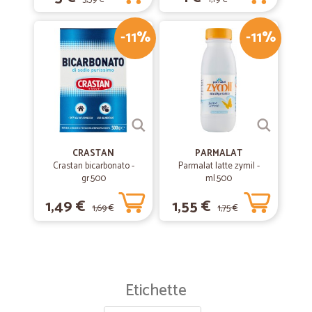
-11%
-11%
CRASTAN
PARMALAT
Crastan bicarbonato -
Parmalat latte zymil -
gr.500
ml.500
1,49 €
1,55 €
1,69 €
1,75 €
Etichette