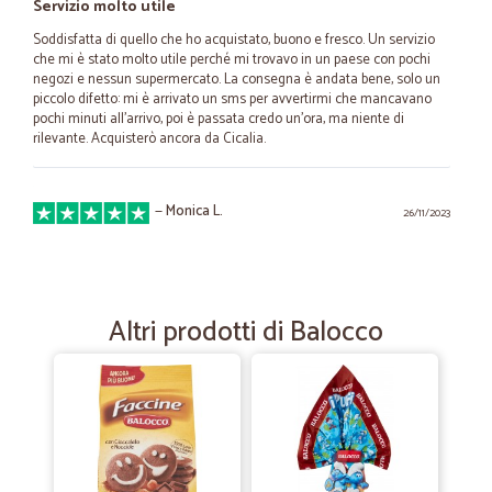
Servizio molto utile
Soddisfatta di quello che ho acquistato, buono e fresco. Un servizio
che mi è stato molto utile perché mi trovavo in un paese con pochi
negozi e nessun supermercato. La consegna è andata bene, solo un
piccolo difetto: mi è arrivato un sms per avvertirmi che mancavano
pochi minuti all'arrivo, poi è passata credo un'ora, ma niente di
rilevante. Acquisterò ancora da Cicalia.
—
Monica L.
26/11/2023
Ottimo
Tutto facile veloce ben imballato e conveniente
Altri prodotti di Balocco
—
Claudio P.
11/10/2023
Buon acquisto
Nessun problema per la spedizione perchè molto chiara ma purtroppo
parte della merce, quando è arrivata, era rovinata. I peperoncini buoni
ma credevo fossero più...."piccanti". Nel complesso comunque anche
visti i prezzi ottimi un buon acquisto.