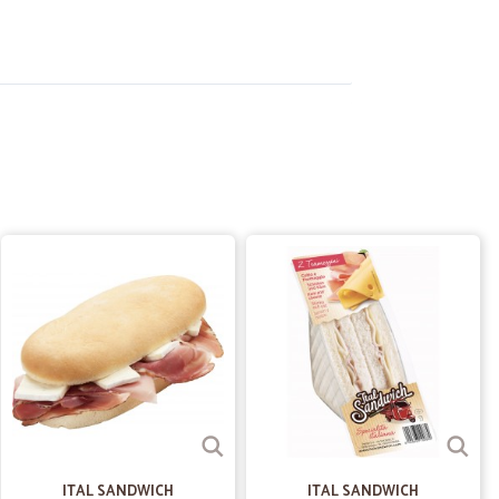
nardo E.
03/04/2025
icevuto
o tutto
29/01/2025
ne
fornito. Prodotti freschi. Spedizione veloce ed
31/05/2023
frutta è buonissima e non ammaccata grazie
ITAL SANDWICH
ITAL SANDWICH