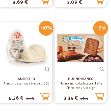
4,69 €
3,09 €
26/06/2020
 danneggiato…
ato il resto ero perfetto
-10%
-12%
01/06/2020
AURICCHIO
MULINO BIANCO
Auricchio scamorza bianca gr.260
Mulino Bianco Le Integrali Fette
Biscottate x72 630 gr.
5,36 €
3,35 €
5,95 €
3,85 €