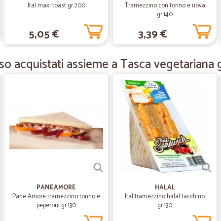
Ital maxi toast gr.200
Tramezzino con tonno e uova
gr.140
—
Nicla M.
5,05 €
3,39 €
TUTTO PERFETTO
TUTTO PERFETTO
o acquistati assieme a Tasca vegetariana 
—
Giuseppe N
Prodotti di qualità a prezzi 
Prodotti di qualità a prezzi onesti.
consegna al piano con piccolo supp
—
Rossana S.
Veloce e spese di trasport
PANEAMORE
HALAL
Veloce e spese di trasporto econ
Pane Amore tramezzino tonno e
Ital tramezzino halal tacchino
peperoni gr.130
gr.130
—
Chiara M.