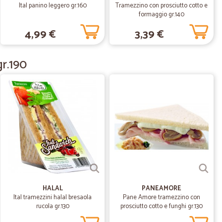
Ital panino leggero gr.160
Tramezzino con prosciutto cotto e
formaggio gr.140
24/05/2023
4,99 €
3,39 €
gr.190
.
17/05/2021
onesti
 Spesso ci sono prodotti in offerta. Spedizione veloce e
lemento. Consiglio a tutti
18/07/2020
o economiche
HALAL
PANEAMORE
omiche
Ital tramezzini halal bresaola
Pane Amore tramezzino con
rucola gr.130
prosciutto cotto e funghi gr.130