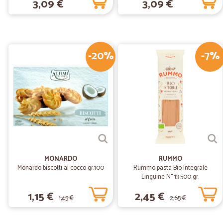
3,09 €
3,09 €
-20%
-7%
MONARDO
RUMMO
Monardo biscotti al cocco gr.100
Rummo pasta Bio Integrale
Linguine N° 13 500 gr.
1,15 €
2,45 €
1,45 €
2,65 €