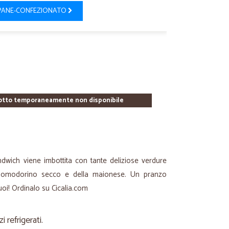
PANE-CONFEZIONATO
otto temporaneamente non disponibile
ndwich viene imbottita con tante deliziose verdure
di pomodorino secco e della maionese. Un pranzo
i! Ordinalo su Cicalia.com
refrigerati.