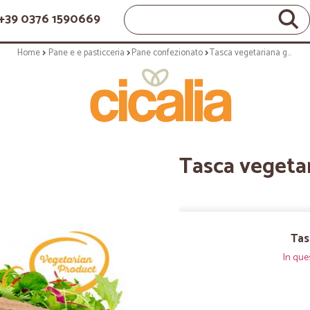
+39 0376 1590669
Home
Pane e e pasticceria
Pane confezionato
Tasca vegetariana gr.190
Tasca vegetar
Tas
In que