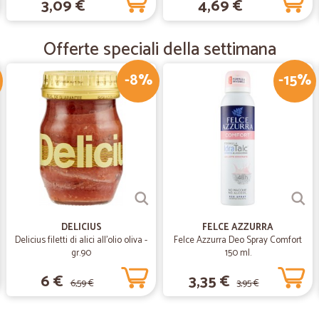
3,09 €
4,69 €
Tranne 1 prodotto arrivato
Tranne 1 prodotto arrivato danneggi
Offerte speciali della settimana
-8%
-15%
—
Laura P.
Come sempre top!!
Come sempre top!!
DELICIUS
FELCE AZZURRA
Delicius filetti di alici all'olio oliva -
Felce Azzurra Deo Spray Comfort
gr.90
150 ml.
6 €
3,35 €
6,59 €
3,95 €