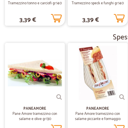
Tramezzino tonno e carciofi gr.140
Tramezzino speck e funghi gr.140
3,39 €
3,39 €
Spess
PANEAMORE
PANEAMORE
Pane Amore tramezzino con
Pane Amore tramezzino con
salame e olive gr.130
salame piccante e formaggio
edamer gr.130