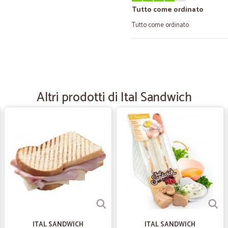
Tutto come ordinato
Tutto come ordinato
—
Donato leo
Fantastico in un giorno ho r
Fantastico in un giorno. Ho ricevut
Altri prodotti di Ital Sandwich
—
Antonia I.
Ottimo supermercato on-li
Ottimo supermercato on-line molto 
imballaggio perfetto. Consigliato!
—
Annarita M.
Fantastico
Pacco organizzato molto bene,la 
ITAL SANDWICH
ITAL SANDWICH