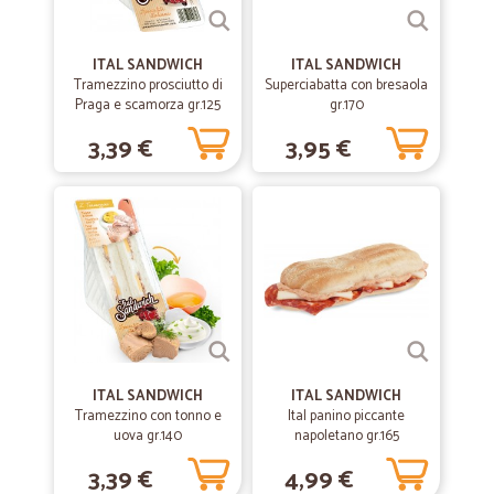
rimasta molto soddisfatta. Arrivata nel giorno stabilito, prodotti di
ottima qualità e mantenuti molto bene.
ITAL SANDWICH
ITAL SANDWICH
Tramezzino prosciutto di
Superciabatta con bresaola
—
Gustavo A.
Praga e scamorza gr.125
gr.170
04/03/2022
consegna tempestiva.
3,39 €
3,95 €
consegna tempestiva.Prodotto ottimo e conforme alle specifiche
previste prt l'addolcitore
—
Marco valerio S.
13/10/2021
Veloci
Veloci, precisi. Nulla da eccepire.
ITAL SANDWICH
—
Giorgi A.
ITAL SANDWICH
18/02/2020
Tramezzino con tonno e
Ital panino piccante
Veloci
uova gr.140
napoletano gr.165
Molto veloci
3,39 €
4,99 €