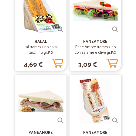
Precisi e puntuali. Ottimo
HALAL
PANEAMORE
Ital tramezzino halal
Pane Amore tramezzino
tacchino gr.130
con salame e olive gr.130
4,69 €
3,09 €
PANEAMORE
PANEAMORE