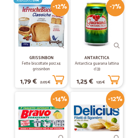
RIBASSATO
2,19€
-12%
-7%
GRISSINBON
ANTARCTICA
Fette biscottate porz.x4
Antarctica guarana lattina
grissinbon
cl.33
1,79 €
1,25 €
2,05 €
1,35 €
-14%
-12%