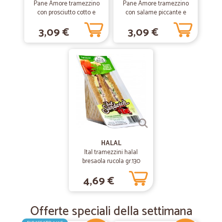
Pane Amore tramezzino
Pane Amore tramezzino
con prosciutto cotto e
con salame piccante e
funghi gr.130
formaggio edamer gr.130
3,09 €
3,09 €
HALAL
Ital tramezzini halal
bresaola rucola gr.130
4,69 €
Offerte speciali della settimana