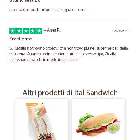
ottimo servizio
rapidità di risposta, invio e consegna eccellenti.
—
Anna R.
22/10/2023
Eccellente
Su Cicalia ho trovato prodotti che non trovo più nei supermercati della
mia zona. Quando ordino prodotti tutti dello stesso tipo, Cicalia
confeziona i pacchi in modo impeccabile.
—
Artem E.
20/07/2022
Consigliato!
Altri prodotti di Ital Sandwich
Molto corretti nelle consegne, complimenti!
—
Sandra P.
05/07/2022
Ho effettuato la spesa presso Cicalia…
Ho effettuato la spesa presso Cicalia per la prima volta e sono