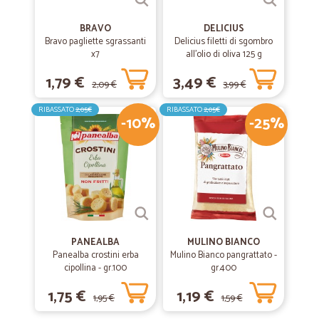
BRAVO
DELICIUS
Bravo pagliette sgrassanti
Delicius filetti di sgombro
x7
all'olio di oliva 125 g
1,79 €
3,49 €
2,09 €
3,99 €
RIBASSATO
2,05€
RIBASSATO
2,05€
-10%
-25%
PANEALBA
MULINO BIANCO
Panealba crostini erba
Mulino Bianco pangrattato -
cipollina - gr.100
gr.400
1,75 €
1,19 €
1,95 €
1,59 €