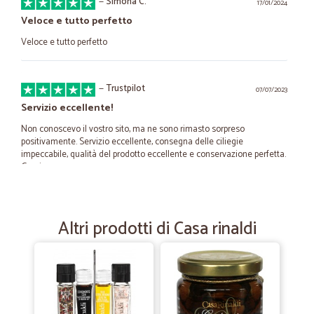
—
Simona C.
17/01/2024
Veloce e tutto perfetto
Veloce e tutto perfetto
—
Trustpilot
07/07/2023
Servizio eccellente!
Non conoscevo il vostro sito, ma ne sono rimasto sorpreso
positivamente. Servizio eccellente, consegna delle ciliegie
impeccabile, qualità del prodotto eccellente e conservazione perfetta.
Grazie.
—
Giulia G.
07/04/2023
Altri prodotti di Casa rinaldi
Cura nell'imballaggio e velocità di consegna
Grazie per la velocità nella consegna e la cura riservata ai prodotti
nell'impacchettamento. Buona Pasqua
—
Angela F.