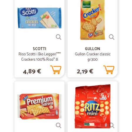
Velocissimi. Grazie!
SCOTTI
GULLON
Riso Scotti i Bio Leggeri***
Gullon Cracker classic
Crackers 100% Riso* 8
gr.300
mono 200 gr.
4,89 €
2,19 €