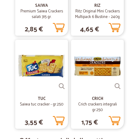
SAIWA
RIZ
Premium Saiwa Crackers
Ritz Original Mini Crackers
salati 315 gr.
Multipack 6 Bustine - 240g
2,85 €
4,65 €
TUC
CRICH
Saiwa tuc cracker - gr.250
Crich crackers integrali
gr.250
3,55 €
1,75 €