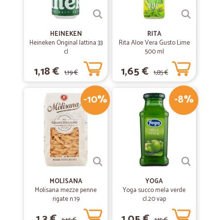
HEINEKEN
RITA
Heineken Original lattina 33
Rita Aloe Vera Gusto Lime
cl
500 ml
1,18 €
1,65 €
1,19 €
1,85 €
-10%
-8%
MOLISANA
YOGA
Molisana mezze penne
Yoga succo mela verde
rigate n.19
cl.20 vap
1,3 €
1,05 €