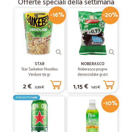
Offerte speciali della settimana
-16%
-20%
STAR
NOBERASCO
Star Saikebon Noodles
Noberasco prugne
Verdure 59 gr.
denocciolate gr.40
2 €
1,15 €
2,39 €
1,45 €
RIBASSATO
1,35€
-10%