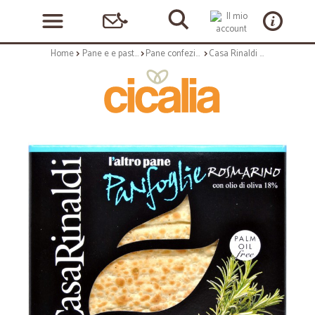
Home
Pane e e pasticceria
Pane confezionato
Casa Rinaldi panfoglie rosmarino gr.100