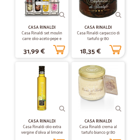
27/01/2021
Prodotti di qualità
Prodotti di qualità , ottimo servizio , consegna veloce , lo consiglio
CASA RINALDI
CASA RINALDI
Casa Rinaldi set moulin
Casa Rinaldi carpaccio di
—
Franco F.
carre olio-aceto-pepe e
tartufo gr.80
24/08/2020
sale
Tutto perfetto
31,99 €
18,35 €
Tutto perfetto, puntuali nella consegna con furgone refrigerante per il
fresco, sicuramente farò altri acquisti, l'unico neo, prezzi un po' alti per
diversi articoli
—
Mauro C.
13/01/2020
Velocita e precisione
Velocita e precisione
CASA RINALDI
CASA RINALDI
Casa Rinaldi olio extra
—
Maria assunta terzano M.
Casa Rinaldi crema al
15/11/2019
vergine d'oliva al limone
tartufo bianco gr.80
buon servizio
ml.250