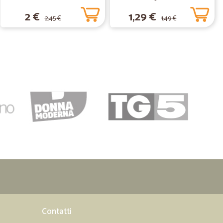
2 €
1,29 €
2,45 €
1,49 €
18/08/2020
sto da…
Cicalia mai avuto nessun problema. Veloci, precisi,
lche difetto nel confezionamento ma imputabile
 Il corriere un paio di volte ha rotto delle bottiglie di
ll'ordine successivo. Continuerò a fare la spesa da loro
08/07/2020
o spumante, che sembra sparito dal mercato e mi é stato
13/04/2020
Contatti