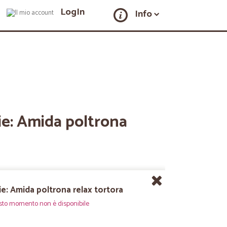
LogIn
Info
ie: Amida poltrona
e: Amida poltrona relax tortora
sto momento non è disponibile