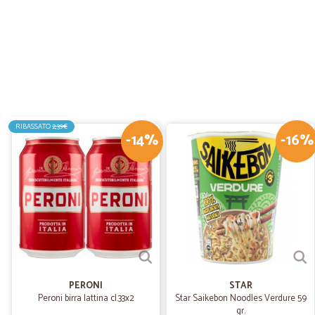
RIBASSATO
2,39€
-14%
-16%
PERONI
STAR
Peroni birra lattina cl.33x2
Star Saikebon Noodles Verdure 59
gr.