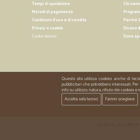
Tempi di spedizione
Chi siam
Metodi di pagamento
Programm
Condizioni d'uso e di vendita
Perché C
Privacy e cookie
Dicono d
Cookie banner
Dove sp
Questo sito utilizza cookies anche di terz
pubblicitari che potrebbero interessati. P
info su utilizzo, natura, rifiuto dei cookies e
Accetta solo tecnici
Fammi sciegliere
Cicalia srl - via Acerbi