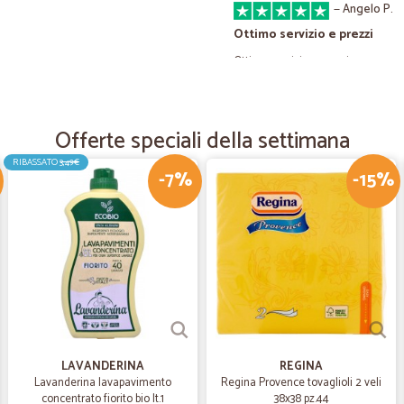
—
Angelo P.
Ottimo servizio e prezzi
Ottimo servizio e prezzi
—
Nadia C.
Offerte speciali della settimana
Confezione curata
RIBASSATO
3,49€
Confezione curata, tempi rispettati
-7%
-15%
—
Pasqualina 
Merce arrivata tempestivame
Merce arrivata tempestivamente e l
consumare.
—
Denis G.
LAVANDERINA
REGINA
Lavanderina lavapavimento
Regina Provence tovaglioli 2 veli
Lo consiglio precisi
concentrato fiorito bio lt.1
38x38 pz.44