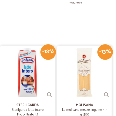
26/04/2025
08/02/2025
, gentile e cordiale l'autista che ha consegnato
-18%
-13%
F.
20/09/2022
nte e le 4…
e 4 stelle sono x questo ma il prodotto ancora lo devo
10/05/2022
STERILGARDA
MOLISANA
Sterilgarda latte intero
La molisana mezze linguine n.7
Microfiltrato lt.1
gr.500