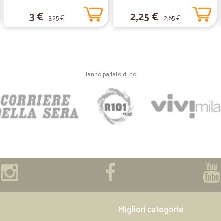
Lo consiglio precisi
3 €
2,25 €
3,25 €
2,65 €
—
Trustpilot
Sono ben tre anni che acqui
Sono ben tre anni che acquisto da 
Hanno parlato di noi
disponibili anche al telefono. Qua
sicuramente a qualche addetto nuovo
birra l'importo mi è stato scalato a
Complimentiiiii !!
—
Renio R.
Elogio a Cicalia
Ho trovato presso di loro un ottim
consegnato in tempi rapidi.Bravi.
—
Lorenzo A.
Migliori categorie
velocissimi