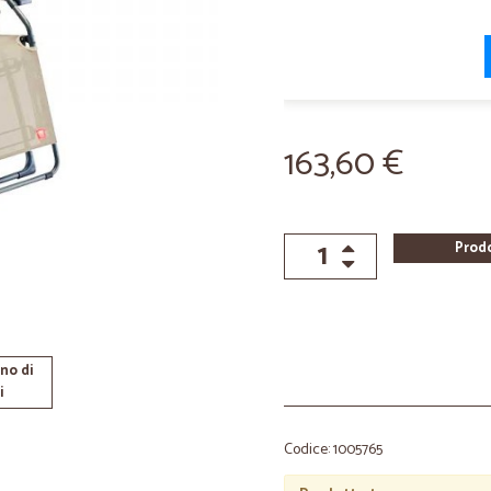
163,60 €
Prod
no di
i
Codice: 1005765