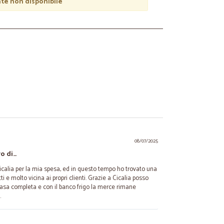
e non disponibile
08/07/2025
vo di…
icalia per la mia spesa, ed in questo tempo ho trovato una
 e molto vicina ai propri clienti. Grazie a Cicalia posso
casa completa e con il banco frigo la merce rimane
.