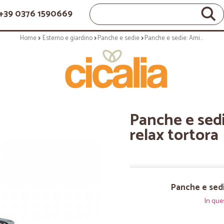
+39 0376 1590669
Home
Esterno e giardino
Panche e sedie
Panche e sedie: Amida poltrona relax tortora
Panche e sed
relax tortora
Panche e sedi
In que