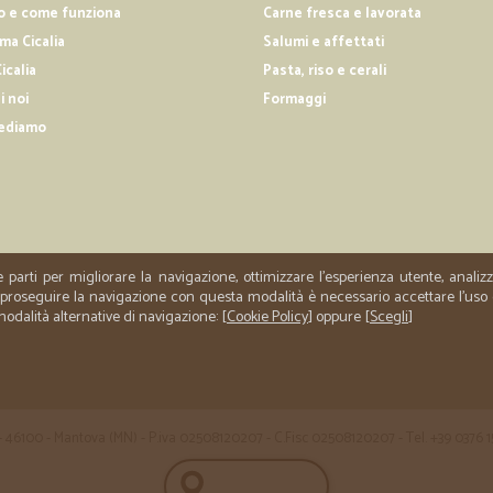
o e come funziona
Carne fresca e lavorata
ordinato a mezzanotte ricevuto all
a Cicalia
Salumi e affettati
icalia
Pasta, riso e cerali
i noi
Formaggi
—
Davide B.
ediamo
Ottimo venditore
Ottimo venditore. Lo consiglio
—
Massimo B.
Tutto ottimo
e parti per migliorare la navigazione, ottimizzare l'esperienza utente, anali
er proseguire la navigazione con questa modalità è necessario accettare l'uso
Tutto ottimo. Eccellente.
 modalità alternative di navigazione: [
Cookie Policy
] oppure [
Scegli
]
 35 - 46100 - Mantova (MN) - P.iva 02508120207 - C.Fisc 02508120207 - Tel. +39 0376