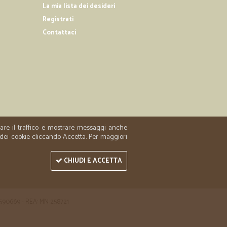
La mia lista dei desideri
e 16
Registrati
Contattaci
29/09/2019
07/06/2019
zzare il traffico e mostrare messaggi anche
 dei cookie cliccando Accetta. Per maggiori
CHIUDI E ACCETTA
 1590669 - REA: MN 258721