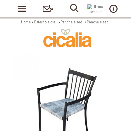
Home
Esterno e giardino
Panche e sedie
Panche e sedie: Martinica poltrona impilabile antracite