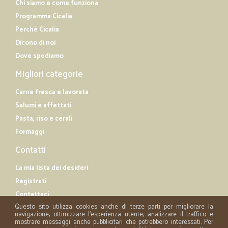
Chi siamo e come funziona
Programma Cicalia
Perché Cicalia
Dicono di noi
Dove spediamo
Migliori categorie
Carne fresca e lavorata
Salumi e affettati
Pasta, riso e cerali
Formaggi
Contatti
La mia lista dei desideri
Registrati
Contattaci
Questo sito utilizza cookies anche di terze parti per migliorare la
navigazione, ottimizzare l'esperienza utente, analizzare il traffico e
mostrare messaggi anche pubblicitari che potrebbero interessati. Per