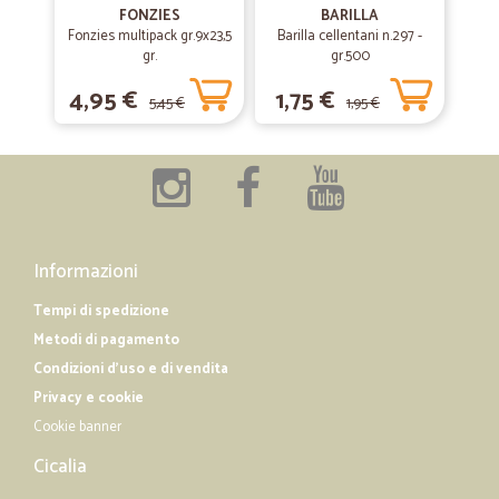
consegna velocissima (ho ordinato a mezzanotte, alle 16 dello stesso
FONZIES
BARILLA
giorno i prodotti erano già a casa mia). Qualità eccezionale, ottima
Fonzies multipack gr.9x23,5
Barilla cellentani n.297 -
scelta, buoni prezzi. Tutto perfetto!
gr.
gr.500
4,95 €
1,75 €
5,45 €
1,95 €
—
Francesco S.
04/12/2018
Mi sono trovato benissimo
Mi sono trovato benissimo
Informazioni
Tempi di spedizione
Metodi di pagamento
Condizioni d'uso e di vendita
Privacy e cookie
Cookie banner
Cicalia