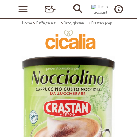
Home
Caffè, tè e zucchero
Orzo, ginseng, solubili
Crastan preparato solubile per Nocciolino 150 g