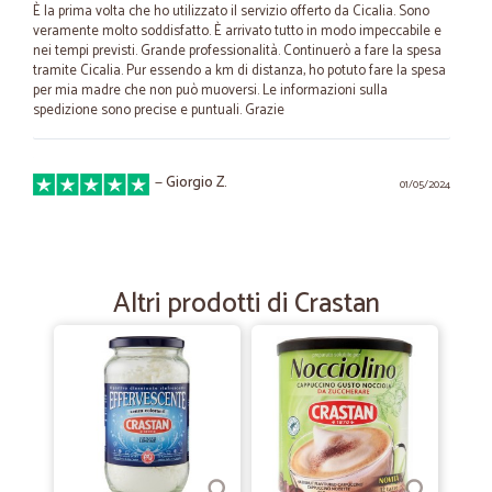
È la prima volta che ho utilizzato il servizio offerto da Cicalia. Sono
veramente molto soddisfatto. È arrivato tutto in modo impeccabile e
nei tempi previsti. Grande professionalità. Continuerò a fare la spesa
tramite Cicalia. Pur essendo a km di distanza, ho potuto fare la spesa
per mia madre che non può muoversi. Le informazioni sulla
spedizione sono precise e puntuali. Grazie
—
Giorgio Z.
01/05/2024
Precisi e veloci
Precisi e veloci
Altri prodotti di Crastan
—
Mario B.
21/06/2023
Ottima esperienza
Comunicazione puntule e precisa da parte dell'azienda. Invio
tempestivo e veloce.
—
Carmela F.
04/03/2022