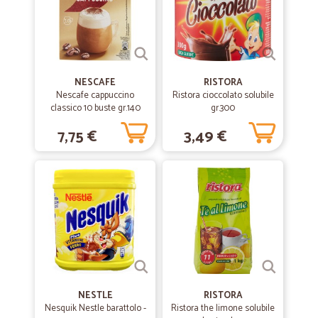
la merce è arrivata subito e in ottimo…
la merce è arrivata subito e in ottimo stato grazie
NESCAFE
RISTORA
Nescafe cappuccino
Ristora cioccolato solubile
classico 10 buste gr.140
gr.300
7,75 €
3,49 €
NESTLE
RISTORA
Nesquik Nestle barattolo -
Ristora the limone solubile