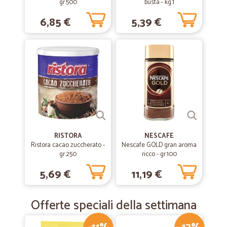
gr.500
busta - kg.1
6,85 €
5,39 €
RISTORA
NESCAFE
Ristora cacao zuccherato -
Nescafe GOLD gran aroma
gr.250
ricco - gr.100
5,69 €
11,19 €
Offerte speciali della settimana