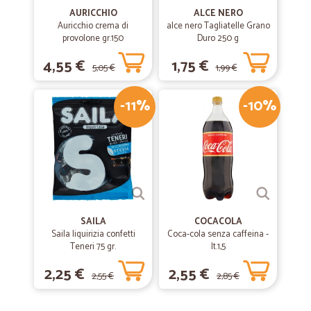
AURICCHIO
ALCE NERO
Auricchio crema di
alce nero Tagliatelle Grano
provolone gr.150
Duro 250 g
4,55 €
1,75 €
5,05 €
1,99 €
-11%
-10%
SAILA
COCACOLA
Saila liquirizia confetti
Coca-cola senza caffeina -
Teneri 75 gr.
lt.1,5
2,25 €
2,55 €
2,55 €
2,85 €