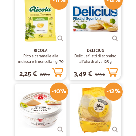
-11%
-12%
RICOLA
DELICIUS
Ricola caramelle alla
Delicius filetti di sgombro
melissa e limoncella - gr.70
all'olio di oliva 125 g
2,25 €
3,49 €
2,55 €
3,99 €
-10%
-12%