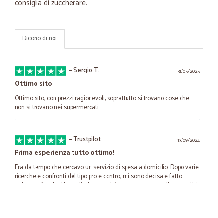
consiglia di zuccherare.
Dicono di noi
—
Sergio T.
31/05/2025
Ottimo sito
Ottimo sito, con prezzi ragionevoli, soprattutto si trovano cose che
non si trovano nei supermercati.
—
Trustpilot
13/09/2024
Prima esperienza tutto ottimo!
Era da tempo che cercavo un servizio di spesa a domicilio. Dopo varie
ricerche e confronti del tipo pro e contro, mi sono decisa e fatto
ordine su Cicalia. Ho scelto loro perché consegnavano nella mia città,
che città non è ma un paesino in provincia di Frosinone, dove i servizi
lasciano a desiderare o non ci sono proprio i super che hanno la
facoltà e voglia di inserire un servizio serio di spesa a domicilio.