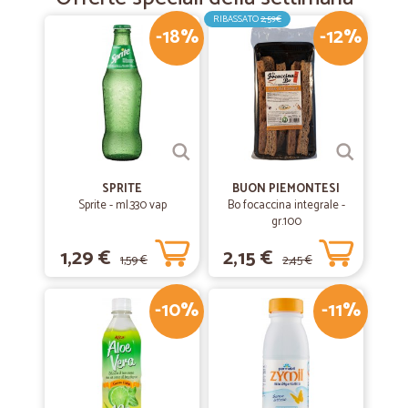
RIBASSATO
2,59€
-18%
-12%
SPRITE
BUON PIEMONTESI
Sprite - ml.330 vap
Bo focaccina integrale -
gr.100
1,29 €
2,15 €
1,59 €
2,45 €
-10%
-11%