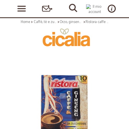
Home
Caffè, tè e zucchero
Orzo, ginseng, solubili
Ristora caffe ginseng senza zucchero buste gr.70 x10