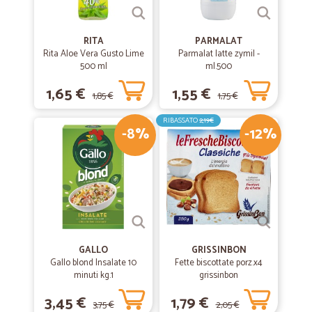
RITA
PARMALAT
Rita Aloe Vera Gusto Lime
Parmalat latte zymil -
500 ml
ml.500
1,65 €
1,55 €
1,85 €
1,75 €
RIBASSATO
2,19€
-8%
-12%
GALLO
GRISSINBON
Gallo blond Insalate 10
Fette biscottate porz.x4
minuti kg.1
grissinbon
3,45 €
1,79 €
3,75 €
2,05 €