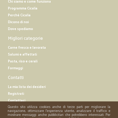
Chi siamo e come funziona
Programma Cicalia
Perché Cicalia
Dicono di noi
Dove spediamo
Migliori categorie
Carne fresca e lavorata
Salumi e affettati
Pasta, riso e cerali
Formaggi
Contatti
La mia lista dei desideri
Registrati
Contattaci
Questo sito utilizza cookies anche di terze parti per migliorare la
navigazione, ottimizzare l'esperienza utente, analizzare il traffico e
mostrare messaggi anche pubblicitari che potrebbero interessati. Per