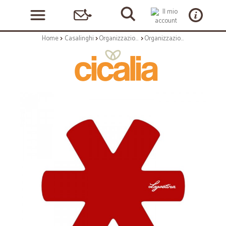
Home
Casalinghi
Organizzazione
Organizzazione: Ingenio smart proteggi padelle set 4 pz