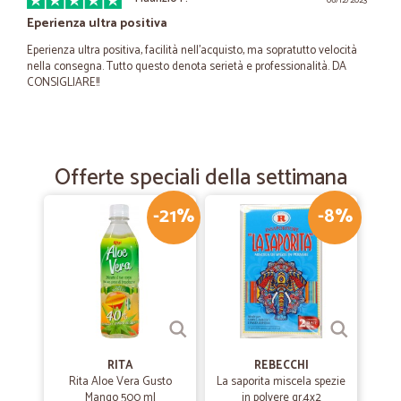
06/12/2023
Eperienza ultra positiva
Eperienza ultra positiva, facilità nell'acquisto, ma sopratutto velocità
nella consegna. Tutto questo denota serietà e professionalità. DA
CONSIGLIARE!!
—
Felice M.
23/06/2023
Consegna nei tempi prestabiliti nessun…
Offerte speciali della settimana
Consegna nei tempi prestabiliti nessun problema con il prodotto
acquistato
-21%
-8%
—
Enrico R.
03/03/2023
Tutto perfetto
Tutto perfetto
RITA
REBECCHI
—
Trustpilot
Rita Aloe Vera Gusto
La saporita miscela spezie
17/02/2023
Mango 500 ml
in polvere gr.4x2