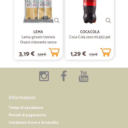
Tutto ok!!! Consigliato..
—
Claudia G.
10/10/2020
Veloci nella consegna
LEMA
COCACOLA
Lema grissini torinesi
Coca-Cola zero ml.450 pet
Veloci nella consegna
Orazio ristorante senza
olio di palma x30 gr.450
3,19 €
1,29 €
3,39 €
1,59 €
—
Caterina M.
17/09/2019
Spedizione veloce e precisa.Mi sono…
Spedizione veloce e precisa.Mi sono trovata benissimo...Mai più bibite
da acquistare al supermercato!!
Informazioni
Tempi di spedizione
Metodi di pagamento
Condizioni d'uso e di vendita