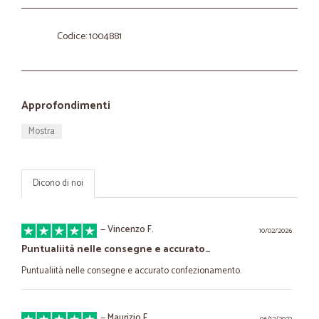
Codice: 1004881
Approfondimenti
Mostra
Dicono di noi
—
Vincenzo F.
10/02/2026
Puntualiità nelle consegne e accurato…
Puntualiità nelle consegne e accurato confezionamento.
—
Maurizio F.