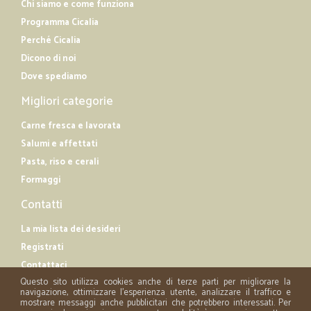
Chi siamo e come funziona
Programma Cicalia
Perché Cicalia
Dicono di noi
Dove spediamo
Migliori categorie
Carne fresca e lavorata
Salumi e affettati
Pasta, riso e cerali
Formaggi
Contatti
La mia lista dei desideri
Registrati
Contattaci
Questo sito utilizza cookies anche di terze parti per migliorare la
navigazione, ottimizzare l'esperienza utente, analizzare il traffico e
mostrare messaggi anche pubblicitari che potrebbero interessati. Per