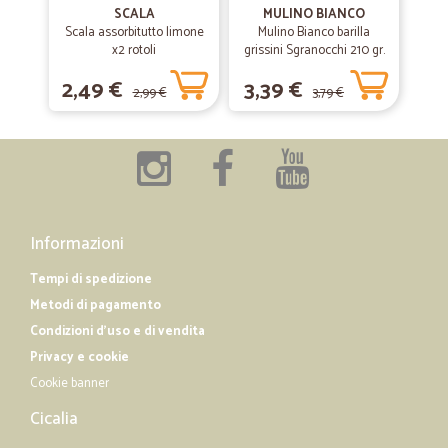
SCALA
MULINO BIANCO
Ampia scelta, super veloci nella consegna anche nel periodo
Scala assorbitutto limone
Mulino Bianco barilla
natalizio. Ottima esperienza!!
x2 rotoli
grissini Sgranocchi 210 gr.
2,49 €
3,39 €
2,99 €
3,79 €
—
Marina fiorella C.
23/03/2019
Merce inviata molto celermente.
Merce inviata molto celermente.
—
Claudia D.
27/02/2019
Informazioni
Servizio impeccabile
Tempi di spedizione
Servizio impeccabile, spedizione rapida e puntuale, prodotti ben
Metodi di pagamento
imballati.
Condizioni d'uso e di vendita
Privacy e cookie
Cookie banner
Cicalia