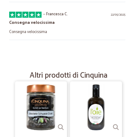
—
Francesca C.
22/05/2025
Consegna velocissima
Consegna velocissima
—
Antonio C.
23/06/2021
Consegna rapida ed articoli a prezzo…
Consegna rapida ed articoli a prezzo concorrenziale
Altri prodotti di Cinquina
—
Carmen P.
26/01/2021
Consegna nei tempi previsti
Consegna nei tempi previsti, ottimo imballaggio e prodotti perfetti.
Grazie
—
Maria elena B.
07/11/2020