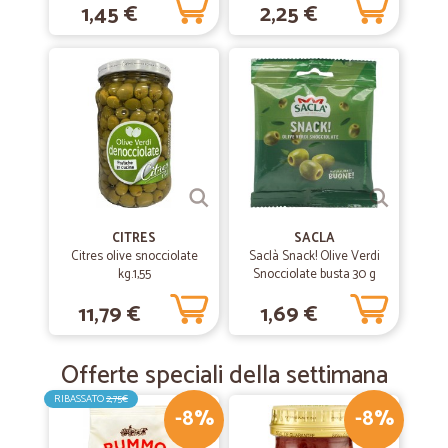
1,45 €
2,25 €
CITRES
SACLA
Citres olive snocciolate
Saclà Snack! Olive Verdi
kg.1,55
Snocciolate busta 30 g
11,79 €
1,69 €
Offerte speciali della settimana
RIBASSATO
2,75€
-8%
-8%