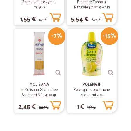
Parmalat latte zymil -
Rio mare Tonno al
ml.500
Naturale 3 x 80 g + 1 in
omaggio
1,55 €
5,54 €
1,75 €
6,29 €
-7%
-15%
MOLISANA
POLENGHI
la Molisana Gluten free
Polenghi succo limone
Spaghetti N°15 400 gr.
conc. - ml.200
2,45 €
1 €
2,65 €
1,19 €