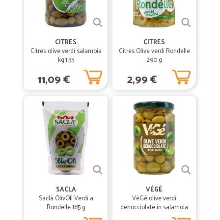
CITRES
CITRES
Citres olive verdi salamoia
Citres Olive verdi Rondelle
kg.1,55
290 g
11,09 €
2,99 €
SACLA
VÉGÉ
Saclà OlivOlì Verdi a
VèGè olive verdi
Rondelle 185 g
denocciolate in salamoia
gr.290