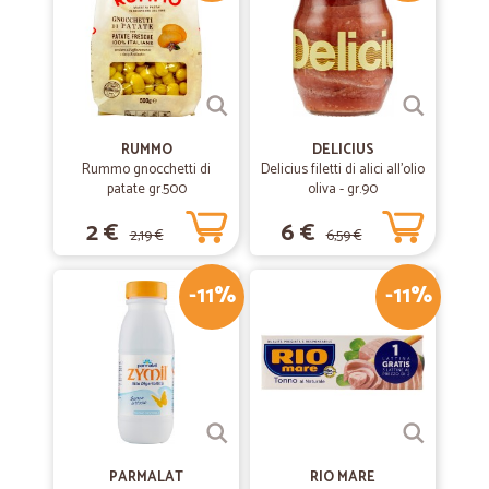
RUMMO
DELICIUS
Rummo gnocchetti di
Delicius filetti di alici all'olio
patate gr.500
oliva - gr.90
2 €
6 €
2,19 €
6,59 €
-11%
-11%
PARMALAT
RIO MARE