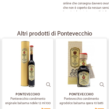
online che consegna davvero ovunq
che non è coperto da nessun serviz
linea (o inferiori a) con quelli del
l'esperienza col servizio clienti c
prodotto non disponibile in magazz
trasportatore gentilissimo, altissi
rispetto alla qualità e alla capillari
Altri prodotti di Pontevecchio
—
Carlo B.
Esattamente il prodotto ch
Esattamente il prodotto che cercav
—
Giovanni B.
TUITTO MOLTO SODDISFAC
TUITTO MOLTO SODDISFACENTE: 
PONTEVECCHIO
DISCRETO
PONTEVECCHIO
Pontevecchio condimento
Pontevecchio condimento
originale balsama nobile 12 ml.100
agrodolce balsama opera 10 botti
ml.100