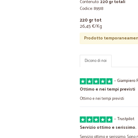
Contenuto:
220 gr totali
Codice: 89518
220 gr tot
26,45 €/Kg
Prodotto temporaneament
Dicono di noi
—
Giampiero R
Ottimo e nei tempi previsti
Ottimo e nei tempi previsti
—
Trustpilot
Servizio ottimo e serissimo.
Servizio ottimo e serissimo. Sono 