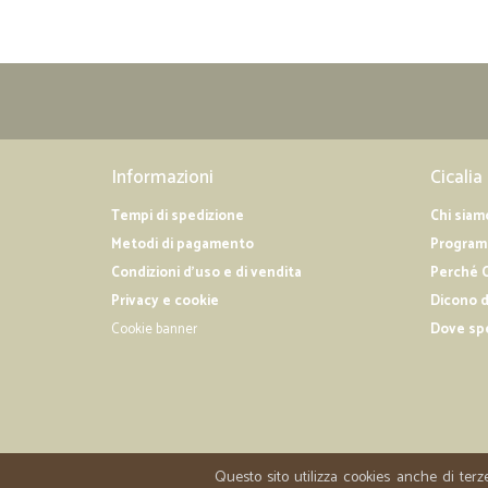
Informazioni
Cicalia
Tempi di spedizione
Chi siam
Metodi di pagamento
Programm
Condizioni d'uso e di vendita
Perché C
Privacy e cookie
Dicono d
Cookie banner
Dove sp
Questo sito utilizza cookies anche di terz