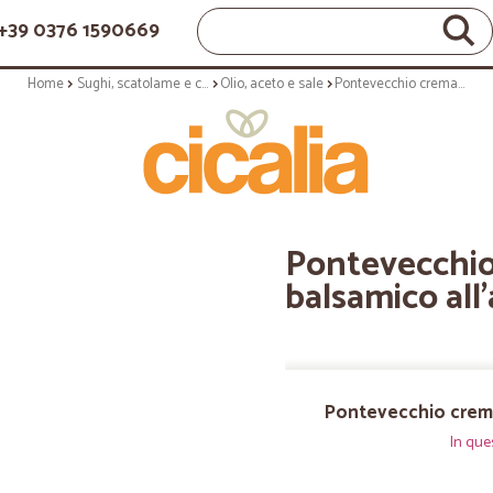
+39 0376 1590669
Home
Sughi, scatolame e condimenti
Olio, aceto e sale
Pontevecchio crema con aceto balsamico all'aglio gr.220
Pontevecchio
balsamico all'
Pontevecchio crema 
In que