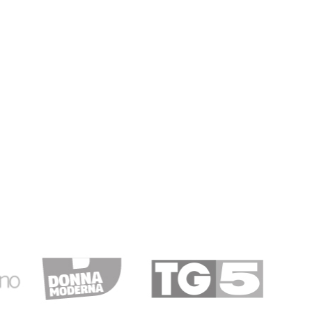
.
27/04/2020
ostante il brutto periodo, prodotti perfetti e consegna
rami c/o sp S.
18/03/2019
isfatta