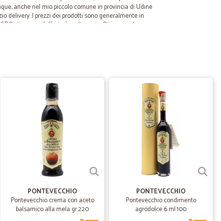
ue, anche nel mio piccolo comune in provincia di Udine
io delivery. I prezzi dei prodotti sono generalmente in
la GDO classica e l'offerta è molto varia. Ottima anche
he mi ha contattata per sostituzione o rimborso di un
ino. Tempi di consegna rispettati al secondo,
ma cura nell'imballaggio. Spese di spedizione ridicole
tà del servizio. Consiglio ad occhi chiusi!
01/04/2024
e cercavo
o, spedizione rapida, prezzo giusto
01/06/2022
ENTE
CONSEGNA TEMPESTIVA, OTTIMA QUALITA', PREZZO
PONTEVECCHIO
PONTEVECCHIO
Pontevecchio crema con aceto
Pontevecchio condimento
balsamico alla mela gr.220
agrodolce 6 ml.100