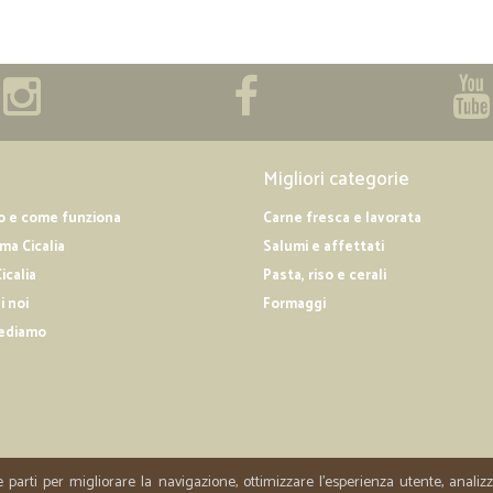
Migliori categorie
o e come funziona
Carne fresca e lavorata
a Cicalia
Salumi e affettati
icalia
Pasta, riso e cerali
i noi
Formaggi
ediamo
e parti per migliorare la navigazione, ottimizzare l'esperienza utente, anali