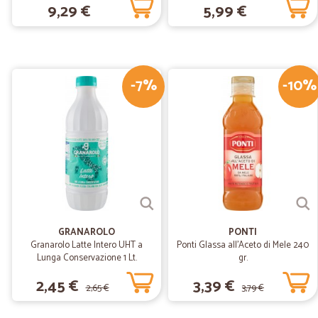
9,29 €
5,99 €
-7%
-10%
GRANAROLO
PONTI
Granarolo Latte Intero UHT a
Ponti Glassa all'Aceto di Mele 240
Lunga Conservazione 1 Lt.
gr.
2,45 €
3,39 €
2,65 €
3,79 €