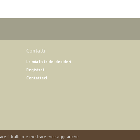
Contatti
La mia lista dei desideri
Registrati
Contattaci
zzare il traffico e mostrare messaggi anche