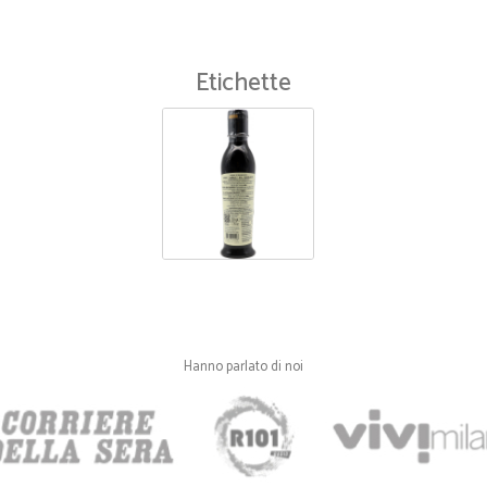
—
Francesca G
Etichette
Ottimo servizio
Ho riscontrato molta efficienza non
veloce.
—
Silvana belt
Molto precisi e veloci ...
Molto precisi e veloci .... sono sodd
Hanno parlato di noi