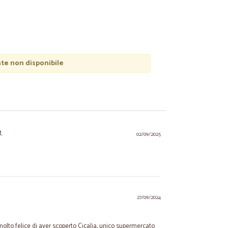
e non disponibile
.
02/09/2025
27/09/2024
molto felice di aver scoperto Cicalia, unico supermercato