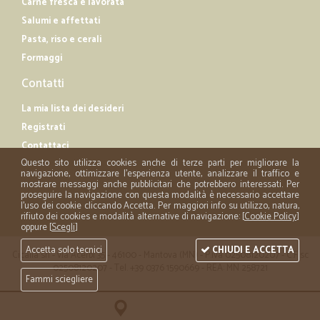
Carne fresca e lavorata
Salumi e affettati
Pasta, riso e cerali
Formaggi
Contatti
La mia lista dei desideri
Registrati
Contattaci
Questo sito utilizza cookies anche di terze parti per migliorare la
navigazione, ottimizzare l'esperienza utente, analizzare il traffico e
mostrare messaggi anche pubblicitari che potrebbero interessati. Per
proseguire la navigazione con questa modalità è necessario accettare
l'uso dei cookie cliccando Accetta. Per maggiori info su utilizzo, natura,
rifiuto dei cookies e modalità alternative di navigazione: [
Cookie Policy
]
oppure [
Scegli
]
Accetta solo tecnici
CHIUDI E ACCETTA
Cicalia srl - via Acerbi 35 - 46100 - Mantova (MN) - P.iva 02508120207 - C.Fisc
02508120207 - Tel. +39 0376 1590669 - REA: MN 258721
Fammi sciegliere