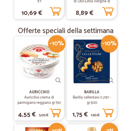
lt.1
di Olio Extra Vergine di
Oliva al Peperoncino
10,69 €
8,89 €
ml.250
Offerte speciali della settimana
-10%
-10%
AURICCHIO
BARILLA
Auricchio crema di
Barilla cellentani n.297 -
parmigiano reggiano gr.150
gr.500
4,55 €
1,75 €
5,05 €
1,95 €