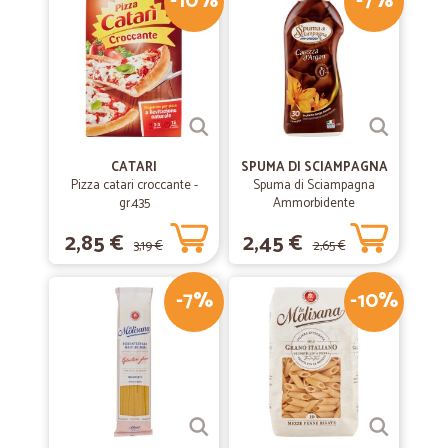
-10%
-7%
CATARI
SPUMA DI SCIAMPAGNA
Pizza catari croccante -
Spuma di Sciampagna
gr.435
Ammorbidente
Concentrato Carezza
2,85 €
2,45 €
d'Argan 600 ml
3,19 €
2,65 €
-7%
-10%