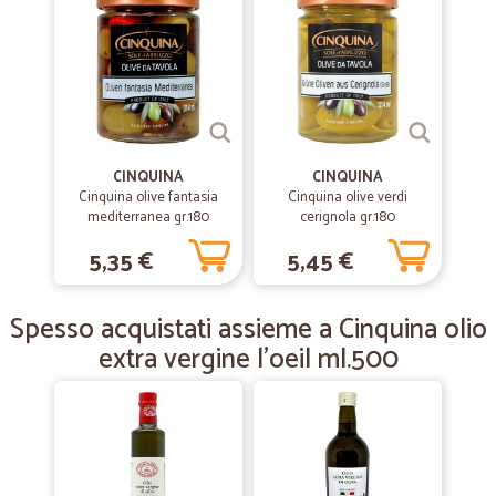
Velocissimi! La merce mi è stata recapitata in un giorno, tutto
secondo richiesta
—
Silvana G.
17/10/2019
Ottimo servizio
CINQUINA
CINQUINA
Ottimo servizio, molto chiare le istruzioni per effettuare e seguire
Cinquina olive fantasia
Cinquina olive verdi
l’ordinazione step by step, consegna esattamente nei tempi previsti
mediterranea gr.180
cerignola gr.180
5,35 €
5,45 €
—
Francesco M.
18/08/2019
Servizio perfetto
Spesso acquistati assieme a Cinquina olio
Servizio perfetto
extra vergine l'oeil ml.500