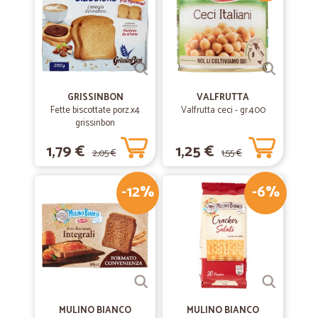
GRISSINBON
VALFRUTTA
Fette biscottate porz.x4
Valfrutta ceci - gr.400
grissinbon
1,79 €
1,25 €
2,05 €
1,55 €
-12%
-6%
MULINO BIANCO
MULINO BIANCO