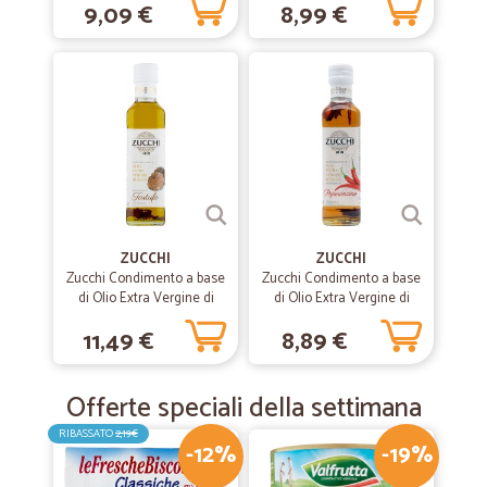
9,09 €
8,99 €
ZUCCHI
ZUCCHI
Zucchi Condimento a base
Zucchi Condimento a base
di Olio Extra Vergine di
di Olio Extra Vergine di
Oliva aromatizzato al
Oliva al Peperoncino
11,49 €
8,89 €
Tartufo 250 ml
ml.250
Offerte speciali della settimana
RIBASSATO
2,19€
-12%
-19%