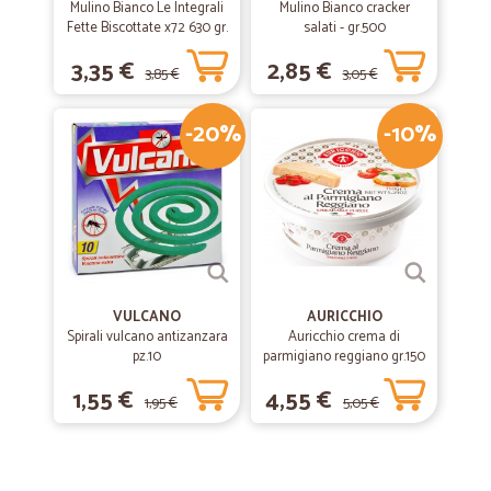
Mulino Bianco Le Integrali
Mulino Bianco cracker
Fette Biscottate x72 630 gr.
salati - gr.500
3,35 €
2,85 €
3,85 €
3,05 €
-20%
-10%
VULCANO
AURICCHIO
Spirali vulcano antizanzara
Auricchio crema di
pz.10
parmigiano reggiano gr.150
1,55 €
4,55 €
1,95 €
5,05 €