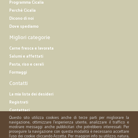
Programma Cicalia
Perché Cicalia
Dicono di noi
Dove spediamo
Migliori categorie
Carne fresca e lavorata
Salumi e affettati
Pasta, riso e cerali
Formaggi
Contatti
La mia lista dei desideri
Registrati
Contattaci
Questo sito utilizza cookies anche di terze parti per migliorare la
navigazione, ottimizzare l'esperienza utente, analizzare il traffico e
mostrare messaggi anche pubblicitari che potrebbero interessati. Per
proseguire la navigazione con questa modalità è necessario accettare
l'uso dei cookie cliccando Accetta. Per maggiori info su utilizzo, natura,