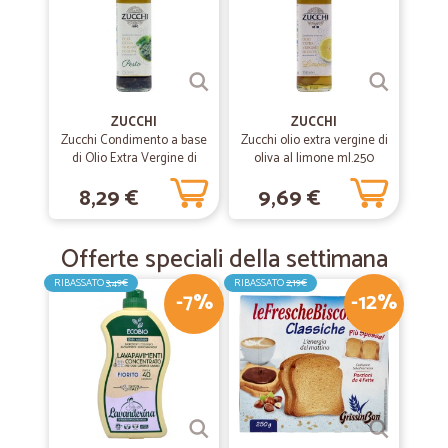
ZUCCHI
ZUCCHI
Zucchi Condimento a base
Zucchi olio extra vergine di
di Olio Extra Vergine di
oliva al limone ml.250
Oliva al Pesto ml.150
8,29 €
9,69 €
Offerte speciali della settimana
RIBASSATO
3,49€
RIBASSATO
2,19€
-7%
-12%