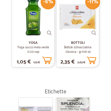
-8%
-11%
YOGA
BOTTOLI
Yoga succo mela verde
Bottoli schiacciatina
cl.20 vap
classica - gr.100 x3
1,05 €
2,35 €
1,15 €
2,65 €
Etichette