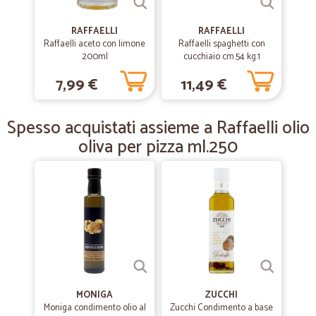
—
Giuseppe C.
07/11/2019
RAFFAELLI
RAFFAELLI
Orzo al ginseng
Raffaelli aceto con limone
Raffaelli spaghetti con
200ml
cucchiaio cm.54 kg.1
Servizio rapidissimo . Prodotto veramente ok... Consigliatissimo...
7,99 €
11,49 €
—
Lamberto G.
27/06/2019
Spesso acquistati assieme a Raffaelli olio
Sono rimasto molto soddisfatto del…
oliva per pizza ml.250
Sono rimasto molto soddisfatto del prodotto e dei tempi di consegna
veramente rapidi.
MONIGA
ZUCCHI
Moniga condimento olio al
Zucchi Condimento a base