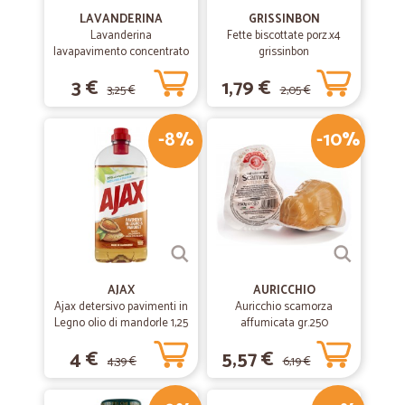
LAVANDERINA
GRISSINBON
Lavanderina
Fette biscottate porz.x4
lavapavimento concentrato
grissinbon
fiorito bio lt.1
3 €
1,79 €
3,25 €
2,05 €
-8%
-10%
AJAX
AURICCHIO
Ajax detersivo pavimenti in
Auricchio scamorza
Legno olio di mandorle 1,25
affumicata gr.250
L
4 €
5,57 €
4,39 €
6,19 €