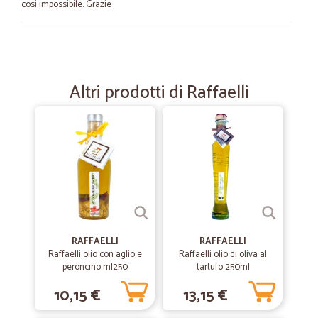
così impossibile. Grazie
—
Antonella R.
28/09/2021
Ottima esperienza
Altri prodotti di Raffaelli
Celerità e cura nel pacco. Soddisfatta. Per il vino acquistato... Vi farò
sapere ;)
—
Gianluca M.
01/08/2021
Efficaci veloci
Efficaci veloci
—
Giuseppe G.
RAFFAELLI
RAFFAELLI
20/03/2021
Raffaelli olio con aglio e
Raffaelli olio di oliva al
Prodotti arrivati integri e…
peroncino ml250
tartufo 250ml
Prodotti arrivati integri e perfettamente puntuali. Consiglio
10,15 €
13,15 €
assolutamente!!!!