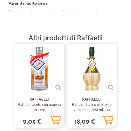
Azienda molto seria
Spedizione veloce e molto disponibili a risolvere un problema..
—
Lillo C.
14/11/2022
Altri prodotti di Raffaelli
PASTA DIVELLA
Il materiale che è diventato totalmente irreperibile nella citta di
Torino è arrivato quando previsto perfettamente imballato e di ottima
qualità
—
Ludovica C.
27/08/2020
Prima esperienza
Prima esperienza, buona e da ripetere per velicotà di servizio e per il
RAFFAELLI
RAFFAELLI
piacere di scoprire un supermercatonon vicino a me che fa consegne
Raffaelli aceto con arancia
Raffaelli fiasco olio extra
anche nella mia zona. Bello, moderno e del futuro. Grazie
200ml
vergine di oliva ml.500
9,05 €
18,09 €
—
Marta C.
20/06/2020