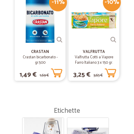
-11%
-10%
CRASTAN
VALFRUTTA
Crastan bicarbonato -
Valfrutta Cotti a Vapore
gr.500
Farro Italiano 3 x 150 gr.
1,49 €
3,25 €
1,69 €
3,65 €
Etichette