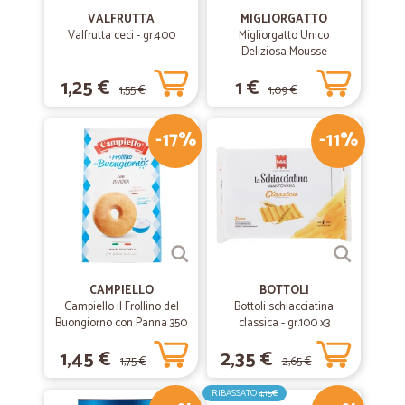
VALFRUTTA
MIGLIORGATTO
Valfrutta ceci - gr.400
Migliorgatto Unico
Deliziosa Mousse
Prosciutto 85 gr.
1,25 €
1 €
1,55 €
1,09 €
-17%
-11%
CAMPIELLO
BOTTOLI
Campiello il Frollino del
Bottoli schiacciatina
Buongiorno con Panna 350
classica - gr.100 x3
g
1,45 €
2,35 €
1,75 €
2,65 €
RIBASSATO
4,15€