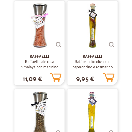
Tutto perfetto
Tutto perfetto! Qualità e servizio.
—
Federico F.
23/02/2020
sempre puntuali
sempre puntuali
RAFFAELLI
RAFFAELLI
Raffaelli sale rosa
Raffaelli olio oliva con
himalaya con macinino
—
Andrea M.
peperoncino e rosmarino
12/11/2019
gr.230
ml.250
Tutto perfetto!
11,09 €
9,95 €
Tutto perfetto!
—
Lorena D.
22/09/2019
molto buona sia come informazioni e…
molto buona sia come informazioni e consegna merce