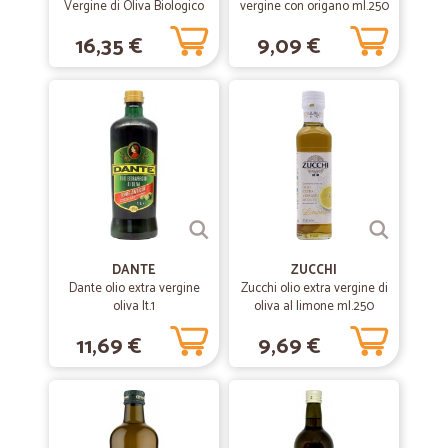
Vergine di Oliva Biologico
vergine con origano ml.250
salumi. Grazie di esserci, in questi gg di feste mi ero azzoppata e non
cl.75
potevo guidare ma ho ricevuto la mia roba lo stesso, evitando il
16,35 €
9,09 €
freddo, le camminate, l'automobile e altre rotture classiche
dell'andare a fare la spesa al super.
DANTE
ZUCCHI
Dante olio extra vergine
Zucchi olio extra vergine di
oliva lt.1
oliva al limone ml.250
11,69 €
9,69 €