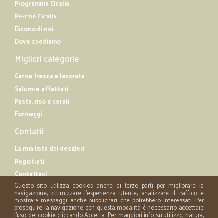
Programma Cicalia
Perché Cicalia
Dicono di noi
Dove spediamo
Migliori categorie
Carne fresca e lavorata
Salumi e affettati
Pasta, riso e cerali
Formaggi
Contatti
La mia lista dei desideri
Registrati
Contattaci
Questo sito utilizza cookies anche di terze parti per migliorare la
navigazione, ottimizzare l'esperienza utente, analizzare il traffico e
mostrare messaggi anche pubblicitari che potrebbero interessati. Per
proseguire la navigazione con questa modalità è necessario accettare
l'uso dei cookie cliccando Accetta. Per maggiori info su utilizzo, natura,