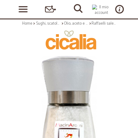
Home
Sughi, scatolame e condimenti
Olio, aceto e sale
Raffaelli sale in scaglie con macinino cm.14 gr.190