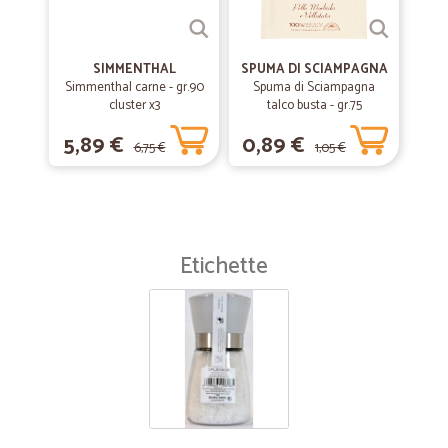
SIMMENTHAL
SPUMA DI SCIAMPAGNA
Simmenthal carne - gr.90
Spuma di Sciampagna
cluster x3
talco busta - gr.75
5,89 €
0,89 €
6,75 €
1,05 €
Etichette