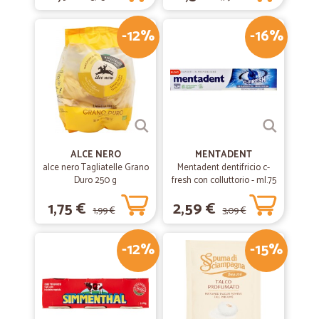
-12%
-16%
ALCE NERO
MENTADENT
alce nero Tagliatelle Grano
Mentadent dentifricio c-
Duro 250 g
fresh con colluttorio - ml.75
1,75 €
2,59 €
1,99 €
3,09 €
-12%
-15%