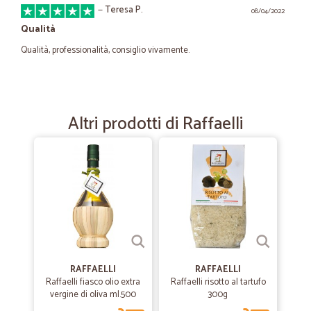
—
Teresa P.
08/04/2022
Qualità
Qualità, professionalità, consiglio vivamente.
—
Nadia T.
31/08/2021
Molto molto buono!
Altri prodotti di Raffaelli
Cicalia sta migliorando sempre di più, spedizioni molto veloci, imballo
a prova di corriere un po' maldestro e prodotti buoni, prezzi un pochino
alti ma la comodità di riceverli a casa fa chiudere un occhio sul
prezzo, darei un eccezionale se diminuissero un pochino! Comunque
molto molto buono, grazie!
—
Francesco Z.
29/10/2020
Ho già acquistato 2 volte tutto bene.
RAFFAELLI
RAFFAELLI
Ho già acquistato 2 volte tutto bene. Arriva tutto imballato anche
Raffaelli fiasco olio extra
Raffaelli risotto al tartufo
l'acqua. Cosegnato tutto con camion frigorifero. Avendo i salumi
vergine di oliva ml.500
300g
levoni continuerò a servirmi da loro.