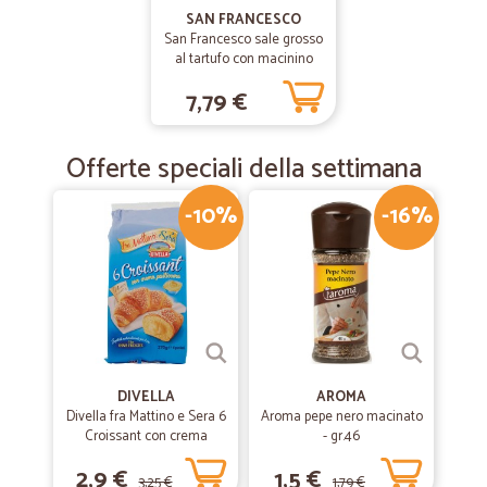
SAN FRANCESCO
San Francesco sale grosso
—
Trustpilot
22/03/2019
al tartufo con macinino
Siete una zienda straordinaria
gr.100
7,79 €
Siete una zienda straordinaria. Vi seguo da quando facevate
formaggi. Mi piacete ....molto . Continuate così ragazzi
Offerte speciali della settimana
-10%
-16%
DIVELLA
AROMA
Divella fra Mattino e Sera 6
Aroma pepe nero macinato
Croissant con crema
- gr.46
pasticcera 270 gr.
2,9 €
1,5 €
3,25 €
1,79 €