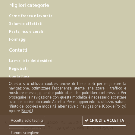
Migliori categorie
Carne fresca e lavorata
Salumi e affettati
Pasta, riso e cerali
Formaggi
Contatti
La mia lista dei desideri
Registrati
Contattaci
Questo sito utilizza cookies anche di terze parti per migliorare la
navigazione, ottimizzare l'esperienza utente, analizzare il traffico e
mostrare messaggi anche pubblicitari che potrebbero interessati. Per
proseguire la navigazione con questa modalità è necessario accettare
l'uso dei cookie cliccando Accetta. Per maggiori info su utilizzo, natura,
rifiuto dei cookies e modalità alternative di navigazione: [
Cookie Policy
]
oppure [
Scegli
]
Accetta solo tecnici
CHIUDI E ACCETTA
Cicalia srl - via Acerbi 35 - 46100 - Mantova (MN) - P.iva 02508120207 - C.Fisc
02508120207 - Tel. +39 0376 1590669 - REA: MN 258721
Fammi sciegliere