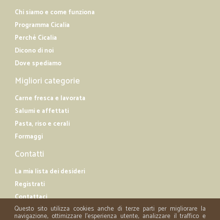
Chi siamo e come funziona
Programma Cicalia
Perché Cicalia
Dicono di noi
Dove spediamo
Migliori categorie
Carne fresca e lavorata
Salumi e affettati
Pasta, riso e cerali
Formaggi
Contatti
La mia lista dei desideri
Registrati
Contattaci
Questo sito utilizza cookies anche di terze parti per migliorare la
navigazione, ottimizzare l'esperienza utente, analizzare il traffico e