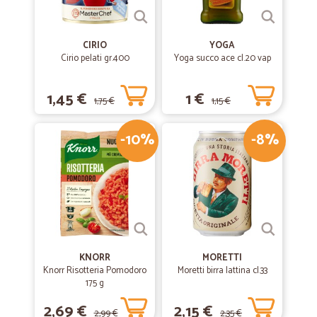
CIRIO
YOGA
Cirio pelati gr.400
Yoga succo ace cl.20 vap
1,45 €
1 €
1,75 €
1,15 €
-10%
-8%
KNORR
MORETTI
Knorr Risotteria Pomodoro
Moretti birra lattina cl.33
175 g
2,69 €
2,15 €
2,99 €
2,35 €