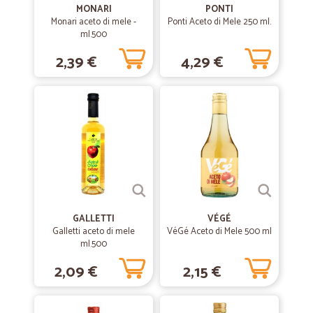
—
Michele L.
25/04/2020
MONARI
PONTI
Puntuali e organizzati
Monari aceto di mele -
Ponti Aceto di Mele 250 ml.
ml.500
Puntuali e organizzati. Molto soddisfatto.
2,39 €
4,29 €
—
Luigino M.
02/03/2020
veloci e perfetti
veloci e perfetti , grazie
—
Leona C.
27/02/2020
Ottimo
Il servizio è ottimo.
GALLETTI
VÉGÉ
Galletti aceto di mele
VéGé Aceto di Mele 500 ml
ml.500
—
Cinzia B.
22/02/2020
2,09 €
2,15 €
Ho ordinato chanteclair sgrassatore…
Ho ordinato chanteclair sgrassatore pavimenti al muschio bianco,