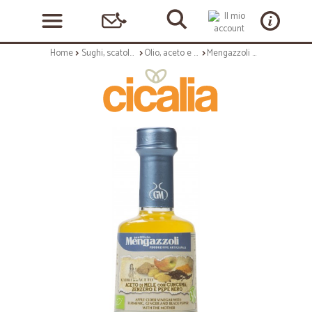
Home
Sughi, scatolame e condimenti
Olio, aceto e sale
Mengazzoli madre acetdi mele bio curcuma, pepe nero e zenzero ml.250-pep-