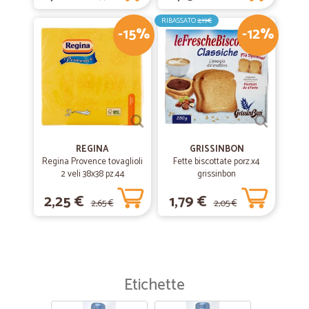
RIBASSATO
2,19€
-15%
-12%
REGINA
GRISSINBON
Regina Provence tovaglioli
Fette biscottate porz.x4
2 veli 38x38 pz.44
grissinbon
2,25 €
1,79 €
2,65 €
2,05 €
Etichette