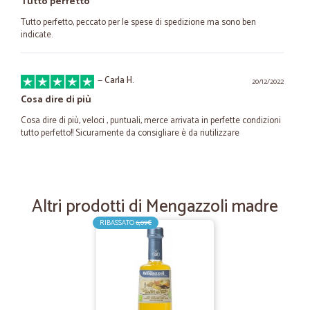
Tutto perfetto
Tutto perfetto, peccato per le spese di spedizione ma sono ben
indicate.
—
Carla H.
20/12/2022
Cosa dire di più
Cosa dire di più, veloci , puntuali, merce arrivata in perfette condizioni
tutto perfetto!! Sicuramente da consigliare è da riutilizzare
—
Giuseppe P.
12/08/2022
Servizio puntuale e corretto
Altri prodotti di Mengazzoli madre
Servizio puntuale e corretto. Prezzi accettabili considerando il tipo di
RIBASSATO
6,09€
servizio offerto. Il costo del pagamento a mezzo PayPal mi sembra un
po' alto.
—
Giuseppe R.
01/05/2022
come al solito tutto perfetto.....Ricci…