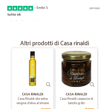
—
Emilio S.
23/11/2022
tutto ok
tutto ok, veloci e precisi
—
Silvia T.
03/11/2021
Altri prodotti di Casa rinaldi
Consegna nei tempi e senza problemi
Consegna nei tempi e senza problemi. Merce di alta qualità
—
Daniele M.
06/08/2021
Ottimo e preciso nella consegna
Ottimo e preciso nella consegna
CASA RINALDI
CASA RINALDI
—
Carola C.
Casa Rinaldi olio extra
Casa Rinaldi carpaccio di
03/03/2021
vergine d'oliva al limone
tartufo gr.80
Tutto perfetto
ml.250