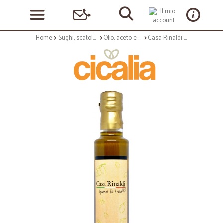
Home
Sughi, scatolame e condimenti
Olio, aceto e sale
Casa Rinaldi olio extra vergine di oliva gdl ml.250