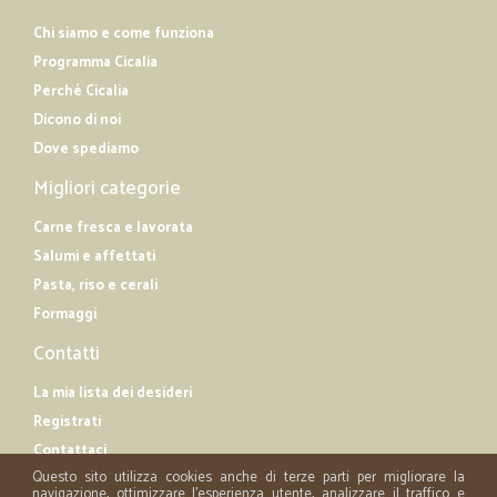
Chi siamo e come funziona
Programma Cicalia
Perché Cicalia
Dicono di noi
Dove spediamo
Migliori categorie
Carne fresca e lavorata
Salumi e affettati
Pasta, riso e cerali
Formaggi
Contatti
La mia lista dei desideri
Registrati
Contattaci
Questo sito utilizza cookies anche di terze parti per migliorare la
navigazione, ottimizzare l'esperienza utente, analizzare il traffico e