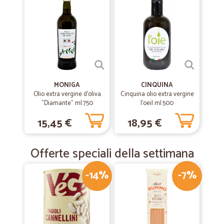
MONIGA
CINQUINA
Olio extra vergine d'oliva
Cinquina olio extra vergine
"Diamante" ml.750
l'oeil ml.500
15,45 €
18,95 €
Offerte speciali della settimana
-14%
-7%