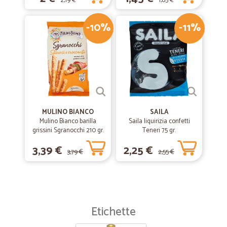
2,19 €
1,85 €
-10%
-11%
MULINO BIANCO
SAILA
Mulino Bianco barilla
Saila liquirizia confetti
grissini Sgranocchi 210 gr.
Teneri 75 gr.
3,39 €
2,25 €
3,79 €
2,55 €
Etichette