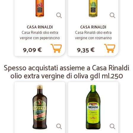
—
Aldo A.
13/02/2019
Primo ordine perfetto
CASA RINALDI
CASA RINALDI
Primo ordine perfetto. Ma non avevo ordinato niente del reparto
Casa Rinaldi olio extra
Casa Rinaldi olio extra
"fresco". In qualche articolo pecca sulla descrizione del prodotto
vergine con peperoncino
vergine con rosmarino
offerto.
ml.250
ml.250
9,09 €
9,35 €
—
Luciano A.
22/01/2019
Spesso acquistati assieme a Casa Rinaldi
Da consigliare
olio extra vergine di oliva gdl ml.250
Consegna veloce e puntuale. E' scontato che bisogna fare una buona
spesa per ammortizzare quelle di trasporto.