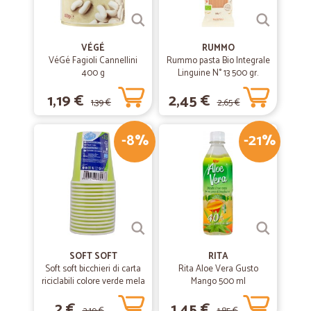
VÉGÉ
RUMMO
VéGé Fagioli Cannellini
Rummo pasta Bio Integrale
400 g
Linguine N° 13 500 gr.
1,19 €
2,45 €
1,39 €
2,65 €
-8%
-21%
SOFT SOFT
RITA
Soft soft bicchieri di carta
Rita Aloe Vera Gusto
riciclabili colore verde mela
Mango 500 ml
cl.20 pz.15
2 €
1,45 €