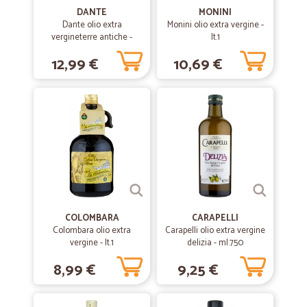
DANTE
MONINI
Dante olio extra
Monini olio extra vergine -
vergineterre antiche -
lt.1
ml.750
12,99 €
10,69 €
COLOMBARA
CARAPELLI
Colombara olio extra
Carapelli olio extra vergine
vergine - lt.1
delizia - ml.750
8,99 €
9,25 €