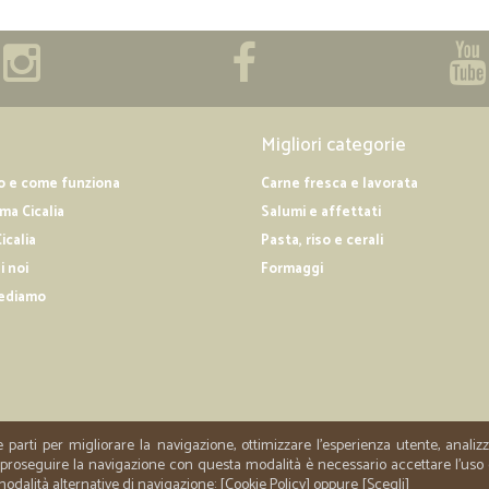
Migliori categorie
o e come funziona
Carne fresca e lavorata
a Cicalia
Salumi e affettati
icalia
Pasta, riso e cerali
i noi
Formaggi
ediamo
e parti per migliorare la navigazione, ottimizzare l'esperienza utente, anali
er proseguire la navigazione con questa modalità è necessario accettare l'uso
 modalità alternative di navigazione: [
Cookie Policy
] oppure [
Scegli
]