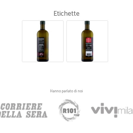
Etichette
—
Giuseppe C
consegna perfetta tempi e 
consegna perfetta tempi e prodotto 
—
Roberto D.
Prodotto come da ordine e a
Prodotto come da ordine e arrivato
—
Bruno B.
Hanno parlato di noi
Mostarda Mantovana
Ottimo nel prezzo e veloci nella c