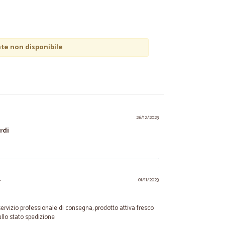
e non disponibile
26/12/2023
rdi
.
01/11/2023
 servizio professionale di consegna, prodotto attiva fresco
llo stato spedizione