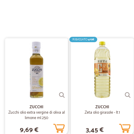
RIBASSATO
4,15€
ZUCCHI
ZUCCHI
Zucchi olio extra vergine di oliva al
Zeta olio girasole - lt.1
limone ml.250
9,69 €
3,45 €