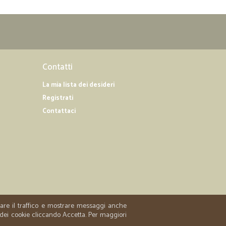
Contatti
La mia lista dei desideri
Registrati
Contattaci
zzare il traffico e mostrare messaggi anche
 dei cookie cliccando Accetta. Per maggiori