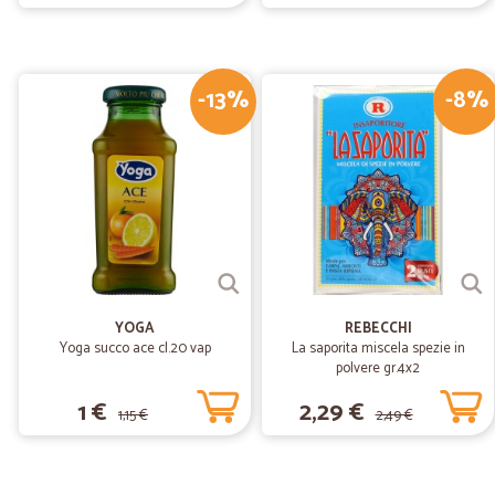
-13%
-8%
YOGA
REBECCHI
Yoga succo ace cl.20 vap
La saporita miscela spezie in
polvere gr.4x2
1 €
2,29 €
1,15 €
2,49 €