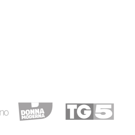
.
16/06/2019
prodotto
graditi i cioccolatini in regalo
09/01/2019
rrivato…
 imballato correttamente nei tempi previsti. Perfetto
15/12/2018
onsegna.