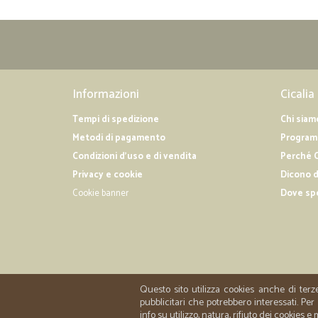
Informazioni
Cicalia
Tempi di spedizione
Chi siam
Metodi di pagamento
Programm
Condizioni d'uso e di vendita
Perché C
Privacy e cookie
Dicono d
Cookie banner
Dove sp
Questo sito utilizza cookies anche di terz
pubblicitari che potrebbero interessati. P
info su utilizzo, natura, rifiuto dei cookies e