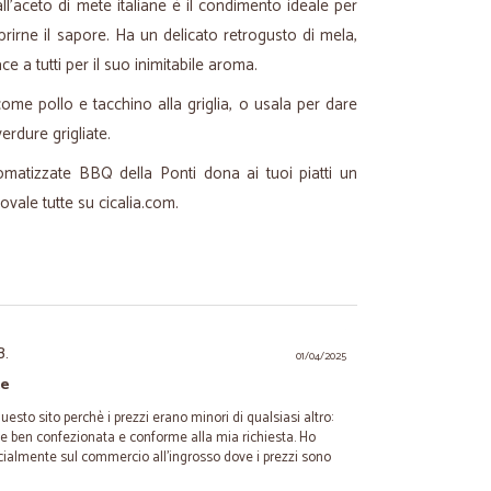
l'aceto di mete italiane è il condimento ideale per
oprirne il sapore. Ha un delicato retrogusto di mela,
e a tutti per il suo inimitabile aroma.
come pollo e tacchino alla griglia, o usala per dare
erdure grigliate.
omatizzate BBQ della Ponti dona ai tuoi piatti un
vale tutte su cicalia.com.
B.
01/04/2025
te
uesto sito perchè i prezzi erano minori di qualsiasi altro:
e ben confezionata e conforme alla mia richiesta. Ho
ecialmente sul commercio all'ingrosso dove i prezzi sono