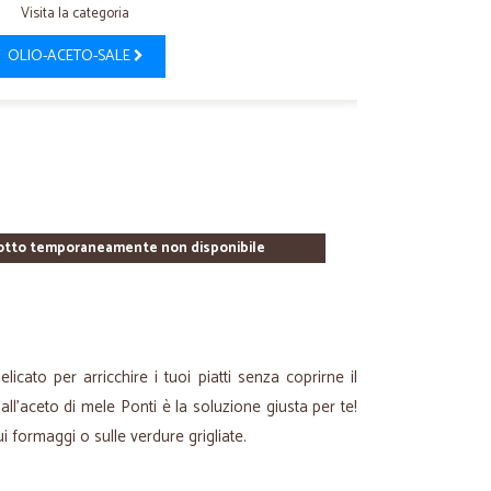
Visita la categoria
OLIO-ACETO-SALE
otto temporaneamente non disponibile
icato per arricchire i tuoi piatti senza coprirne il
l'aceto di mele Ponti è la soluzione giusta per te!
i formaggi o sulle verdure grigliate.