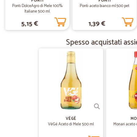
PONTI
PONTI
Ponti DolceAgro di Mele 100%
Ponti aceto bianco ml.500 pet
Italiane 500 ml.
5,15 €
1,39 €
Spesso acquistati ass
VÉGÉ
MO
VéGé Aceto di Mele 500 ml
Monari aceto 