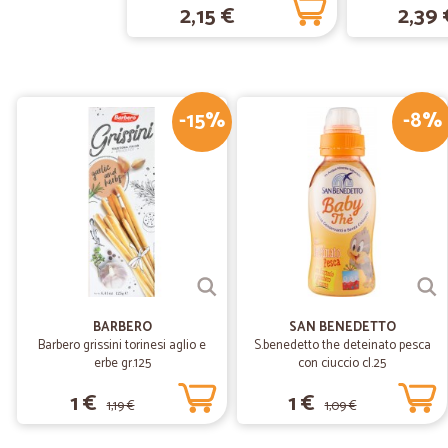
2,15 €
2,39 
-15%
-8%
BARBERO
SAN BENEDETTO
Barbero grissini torinesi aglio e
S.benedetto the deteinato pesca
erbe gr.125
con ciuccio cl.25
1 €
1 €
1,19 €
1,09 €