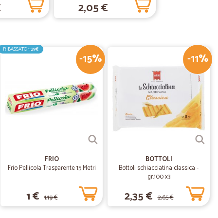
€
2,05 €
28/01/2019
RIBASSATO
1,29€
-15%
-11%
21/12/2018
FRIO
BOTTOLI
Frio Pellicola Trasparente 15 Metri
Bottoli schiacciatina classica -
gr.100 x3
1 €
2,35 €
1,19 €
2,65 €