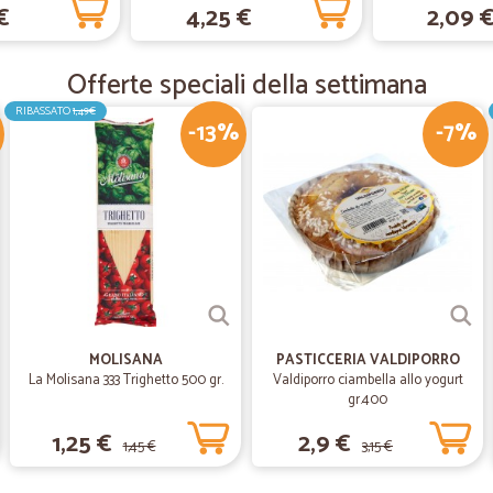
€
4,25 €
2,09 
—
Alessia M.
Offerte speciali della settimana
Precisi
Precisi. Puntuali e onesti
RIBASSATO
1,49€
-13%
-7%
—
Claudia P.
Ottimo.Lo consiglio.
Ottimo.Lo consiglio.
MOLISANA
PASTICCERIA VALDIPORRO
La Molisana 333 Trighetto 500 gr.
Valdiporro ciambella allo yogurt
gr.400
1,25 €
2,9 €
1,45 €
3,15 €