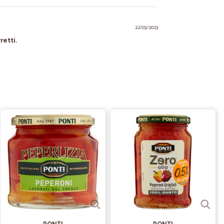
22/03/2023
retti.
16/04/2021
12/03/2021
re con i trasportatori le scatole danneggiate
.
29/12/2020