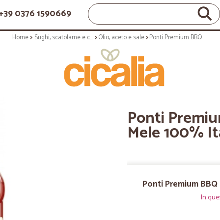
+39 0376 1590669
Home
Sughi, scatolame e condimenti
Olio, aceto e sale
Ponti Premium BBQ all'Aceto di Mele 100% Italiane 250 gr.
Ponti Premiu
Mele 100% Ita
Ponti Premium BBQ a
In que