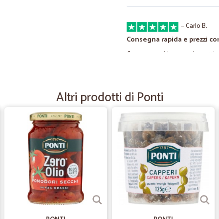
—
Carlo B.
Consegna rapida e prezzi cor
Consegna rapida e prezzi corretti.
—
Luca B.
Altri prodotti di Ponti
servizio ottimo e puntuale,
servizio ottimo e puntuale,
—
.
Imballaggio danneggiato
Puntuali prodotti ottimo ma da ridi
—
Antonella S