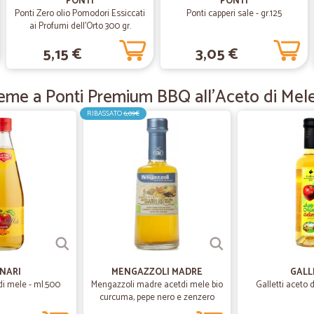
PONTI
PONTI
Servizio eccellente
Ponti Zero olio Pomodori Essiccati
Ponti capperi sale - gr.125
Servizio eccellente
ai Profumi dell'Orto 300 gr.
5,15 €
3,05 €
—
Angelo P.
ieme a Ponti Premium BBQ all'Aceto di Mele
Tanta scelta di prodotti e ve
Tanta scelta di prodotti e veloci 
RIBASSATO
6,09€
prezzi sono un po' alti.
—
Achille M.
su ordinazione
tutto ok imballaggio perfetto
—
Messina S.
NARI
MENGAZZOLI MADRE
GALL
Olio buonissimo
di mele - ml.500
Mengazzoli madre acetdi mele bio
Galletti aceto 
curcuma, pepe nero e zenzero
Olio buonissimo, consegna ottima
ml.250-pep-