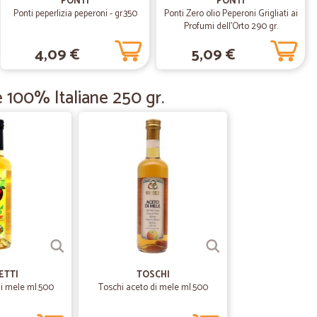
PONTI
PONTI
Ponti peperlizia peperoni - gr.350
Ponti Zero olio Peperoni Grigliati ai
Profumi dell'Orto 290 gr.
4,09 €
5,09 €
27/06/2020
 100% Italiane 250 gr.
loci nella…
nella spedizione. Non do cinque stelle perché comunque i
23/05/2020
28/07/2019
ETTI
TOSCHI
di mele ml.500
Toschi aceto di mele ml.500