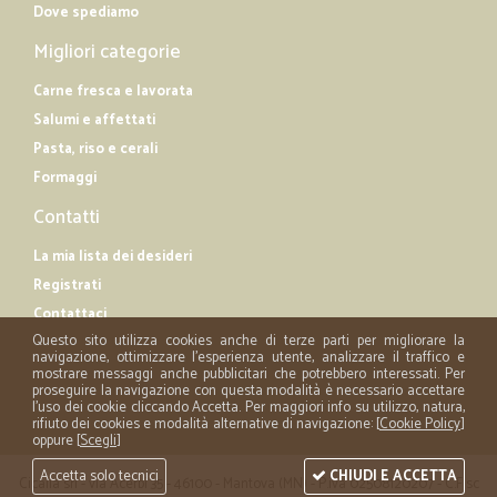
Dove spediamo
Migliori categorie
Carne fresca e lavorata
Salumi e affettati
Pasta, riso e cerali
Formaggi
Contatti
La mia lista dei desideri
Registrati
Contattaci
Questo sito utilizza cookies anche di terze parti per migliorare la
navigazione, ottimizzare l'esperienza utente, analizzare il traffico e
mostrare messaggi anche pubblicitari che potrebbero interessati. Per
proseguire la navigazione con questa modalità è necessario accettare
l'uso dei cookie cliccando Accetta. Per maggiori info su utilizzo, natura,
rifiuto dei cookies e modalità alternative di navigazione: [
Cookie Policy
]
oppure [
Scegli
]
Accetta solo tecnici
CHIUDI E ACCETTA
Cicalia srl - via Acerbi 35 - 46100 - Mantova (MN) - P.iva 02508120207 - C.Fisc