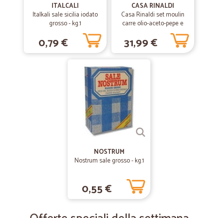
ITALCALI
CASA RINALDI
—
Garofano M.
04/07/2019
Italkali sale sicilia iodato
Casa Rinaldi set moulin
Acquisto eccellente.
grosso - kg.1
carre olio-aceto-pepe e
sale
Acquisto eccellente.
0,79 €
31,99 €
NOSTRUM
Nostrum sale grosso - kg.1
0,55 €