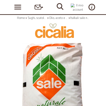
Home
Sughi, scatolame e condimenti
Olio, aceto e sale
Italkali sale naturale grosso kg.10