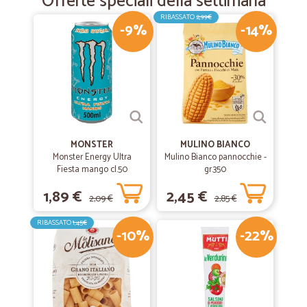
Offerte speciali della settimana
RIBASSATO
2,99€
-9%
-14%
MONSTER
MULINO BIANCO
Monster Energy Ultra
Mulino Bianco pannocchie -
Fiesta mango cl.50
gr.350
1,89 €
2,45 €
2,09 €
2,85 €
RIBASSATO
1,45€
-10%
-22%