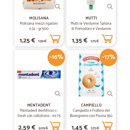
MOLISANA
MUTTI
Molisana mezzi rigatoni
Mutti le Verdurine Salsina
n.32 - gr.500
di Pomodoro e Verdurine
130 g
1,25 €
1,35 €
1,39 €
1,75 €
-16%
-17%
MENTADENT
CAMPIELLO
Mentadent dentifricio c-
Campiello il Frollino del
fresh con colluttorio - ml.75
Buongiorno con Panna 350
g
2,59 €
1,45 €
3,09 €
1,75 €