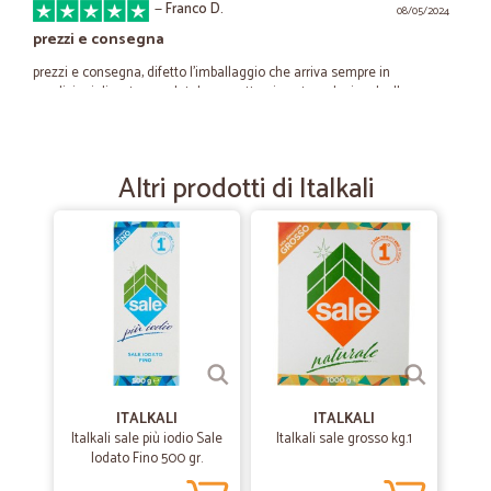
—
Franco D.
08/05/2024
prezzi e consegna
prezzi e consegna, difetto l'imballaggio che arriva sempre in
condizioni disastrose e brt deve metterci nastro adesivo dsulle
scatole
Altri prodotti di Italkali
—
Massimiliano T.
30/11/2023
Ottimi prodotti velocità nella…
Ottimi prodotti velocità nella spedizione bravissimi
—
Alessandra Z.
03/11/2021
PER ME E' STATA POSIVITA
PER ME E' STATA POSIVITA
ITALKALI
ITALKALI
Italkali sale più iodio Sale
Italkali sale grosso kg.1
—
Sacco A.
Iodato Fino 500 gr.
28/05/2020
Tutto bene quello che finisce Bene