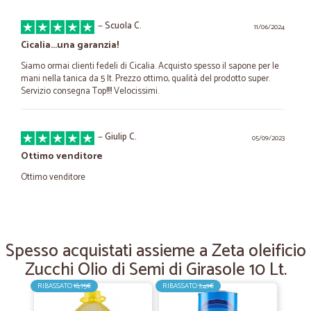
—
Scuola C.
11/06/2024
Cicalia...una garanzia!
Siamo ormai clienti fedeli di Cicalia. Acquisto spesso il sapone per le
mani nella tanica da 5 lt. Prezzo ottimo, qualità del prodotto super.
Servizio consegna Top!!!! Velocissimi.
—
Giulip C.
05/09/2023
Ottimo venditore
Ottimo venditore
—
Silvia R.
29/12/2020
Regali ad amici lontani
Spesso acquistati assieme a Zeta oleificio
Zucchi Olio di Semi di Girasole 10 Lt.
Con Cicalia.com ho potuto inviare un cesto natalizio, consegnato
tempestivamente il 24 dicembre, permettendomi così di raggiungere
RIBASSATO
18,75€
RIBASSATO
7,49€
persone di altre regioni! Grazie per il vostro lavoro!