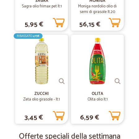
SAGRA
MONIGA
Sagra olio frimax pet lt.1
Moniga nordolio olio di
—
Gianfranco N.
27/01/2020
semi di girasole lt.20
Ottimo servizio veloce e ben protetto…
5,95 €
56,15 €
Ottimo servizio veloce e ben protetto il prodotto
RIBASSATO
4,15€
—
Teresa D.
22/12/2019
Ottimo servizio
Puntuali,gentili, servizio eccellente.
—
Luana T.
30/05/2019
ZUCCHI
OLITA
Ottimo servizio
Zeta olio girasole - lt.1
Olita olio lt.1
Ottimo servizio, è stato il mio primo ordine su questo sito e sono
molto soddisfatta, prodotti ottimi e freschi. Comodità e cortesia per
chi non ha tempo per fare spesa, o per chi non può muoversi per
3,45 €
6,59 €
salute o altro-
Offerte speciali della settimana