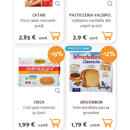
CATARI
PASTICCERIA VALDIPORRO
Pizza catari croccante -
Valdiporro ciambella allo
gr.435
yogurt gr.400
2,85 €
2,9 €
3,19 €
3,15 €
RIBASSATO
2,19€
-13%
-12%
CRICH
GRISSINBON
Crich gran merenda
Fette biscottate porz.x4
gr.25x10
grissinbon
1,99 €
1,79 €
2,29 €
2,05 €