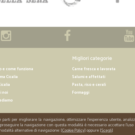
Migliori categorie
o e come funziona
Carne fresca e lavorata
a Cicalia
Salumi e affettati
icalia
Pasta, riso e cerali
i noi
Formaggi
ediamo
e parti per migliorare la navigazione, ottimizzare l'esperienza utente, anali
er proseguire la navigazione con questa modalità è necessario accettare l'uso
 modalità alternative di navigazione: [
Cookie Policy
] oppure [
Scegli
]