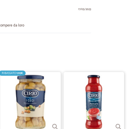
17/05/2023
 compere da loro
09/12/2022
correnza e grande puntualità. Azienda consigliatissima.
RIBASSATO
1,95€
.
03/10/2022
29/10/2020