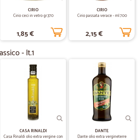
 aspettative.!
CIRIO
CIRIO
Cirio ceci in vetro gr.370
Cirio passata verace - ml.700
24/07/2020
1,85 €
2,15 €
l supermercato, per esempio mancano i surgelati, però è
ssico - lt.1
30/03/2020
le.
04/03/2020
amente imballato. Eccellenti.
CASA RINALDI
DANTE
Casa Rinaldi olio extra vergine con
Dante olio extra vergineterre