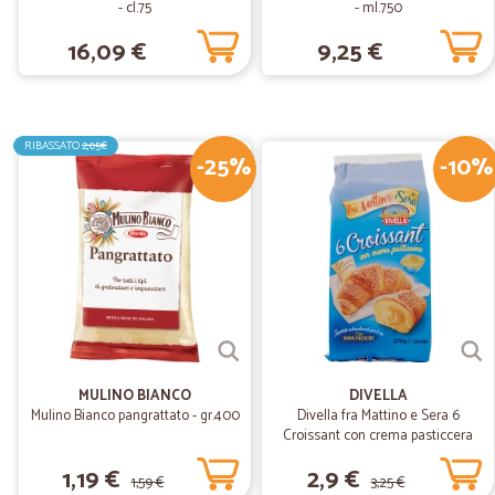
- cl.75
- ml.750
16,09 €
9,25 €
RIBASSATO
2,05€
-25%
-10%
MULINO BIANCO
DIVELLA
Mulino Bianco pangrattato - gr.400
Divella fra Mattino e Sera 6
Croissant con crema pasticcera
270 gr.
1,19 €
2,9 €
1,59 €
3,25 €