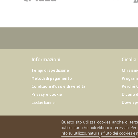
Informazioni
Cicalia
Tempi di spedizione
Chi siam
Metodi di pagamento
Programm
Condizioni d'uso e di vendita
Perché C
Privacy e cookie
Dicono d
Cookie banner
Dove sp
Questo sito utilizza cookies anche di terz
pubblicitari che potrebbero interessati. P
info su utilizzo, natura, rifiuto dei cookies e