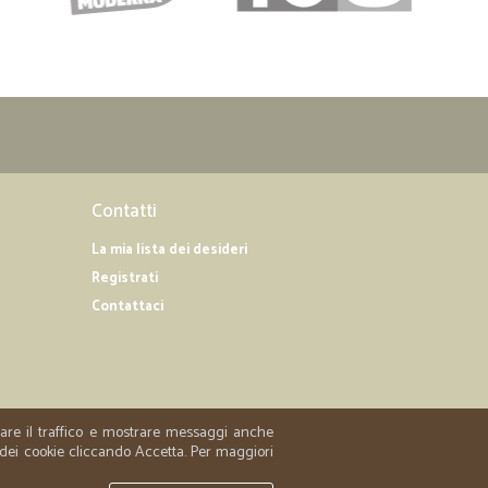
Contatti
La mia lista dei desideri
Registrati
Contattaci
zzare il traffico e mostrare messaggi anche
 dei cookie cliccando Accetta. Per maggiori