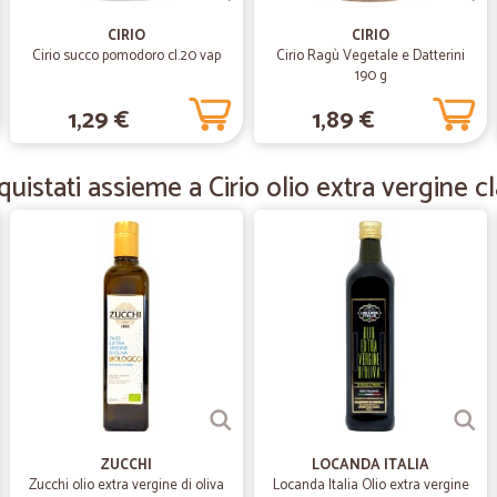
È arrivato tutto preciso, come nelle
CIRIO
CIRIO
Cirio succo pomodoro cl.20 vap
Cirio Ragù Vegetale e Datterini
190 g
—
Fabrizio M.
1,29 €
1,89 €
ottimo,
ottimo, certo non è come andare a
comodo e veloce
istati assieme a Cirio olio extra vergine cla
—
Ivana Z.
Spedizione precisa e puntua
Spedizione precisa e puntuale.
—
Giamila G.
Ordine arrivato in 48 ore e…
Ordine arrivato in 48 ore e perfett
ZUCCHI
LOCANDA ITALIA
Zucchi olio extra vergine di oliva
Locanda Italia Olio extra vergine