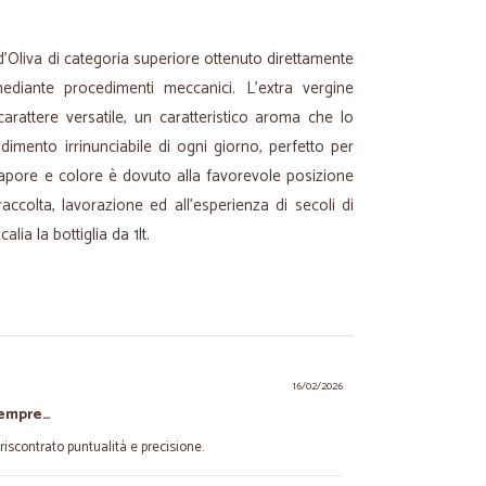
 d’Oliva di categoria superiore ottenuto direttamente
ediante procedimenti meccanici. L’extra vergine
carattere versatile, un caratteristico aroma che lo
ndimento irrinunciabile di ogni giorno, perfetto per
 sapore e colore è dovuto alla favorevole posizione
raccolta, lavorazione ed all’esperienza di secoli di
alia la bottiglia da 1lt.
16/02/2026
sempre…
iscontrato puntualità e precisione.