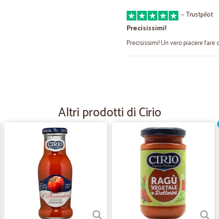
—
Trustpilot
Precisissimi!
Precisissimi! Un vero piacere fare
—
Liana B.
Super consigliata
Il miglior prezzo rispetto alla con
Altri prodotti di Cirio
—
Francesco B
Tutto perfetto ....
Tutto perfetto ....
—
Paola G.
soddisfatta