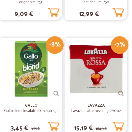
origano ml.250
antiche - ml.750
06/01/2020
9,09 €
12,99 €
rante le vacanze di Natale....ed è arrivato tutto!!! Ho fatto
arriverà!!
-8%
-7%
05/10/2019
i
ni e nei tempi previsti .. Grazie a Cicalia riesco sempre a
a .... Lo consiglio a tutti
GALLO
LAVAZZA
Gallo blond Insalate 10 minuti kg.1
Lavazza caffe rossa - gr.250 x2
3,45 €
15,19 €
3,75 €
16,49 €