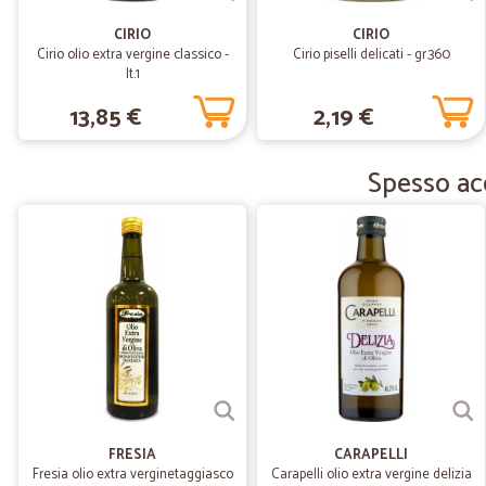
CIRIO
CIRIO
Cirio olio extra vergine classico -
Cirio piselli delicati - gr.360
lt.1
13,85 €
2,19 €
Spesso acqu
FRESIA
CARAPELLI
Fresia olio extra verginetaggiasco
Carapelli olio extra vergine delizia