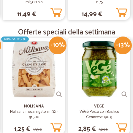
ml.500 bio
cl.75
—
Diego P.
11,49 €
14,99 €
Fa il suo dovere!!
Fa il suo dovere!!! Io ho ordinato du
un altro ordine.....e sono sicuro che 
Offerte speciali della settimana
RIBASSATO
1,45€
-10%
-13%
—
Katia G.
Grazie Cicalia non deludi ma
Ordine ricevuto in perfette condizio
trovare i biscotti preferiti di mia figli
MOLISANA
VÉGÉ
Molisana mezzi rigatoni n.32 -
VéGé Pesto con Basilico
gr.500
Genovese 190 g
1,25 €
2,85 €
1,39 €
3,29 €