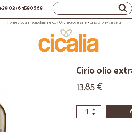
+39 0376 1590669
Home
Sughi, scatolame e condimenti
Olio, aceto e sale
Cirio olio extra vergine classico - lt.1
Cirio olio extr
13,85 €