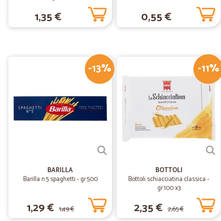
1,35 €
0,55 €
-13%
-11%
BARILLA
BOTTOLI
Barilla n.5 spaghetti - gr.500
Bottoli schiacciatina classica -
gr.100 x3
1,29 €
2,35 €
1,49 €
2,65 €