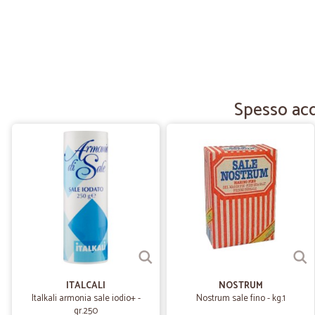
Spesso acq
ITALCALI
NOSTRUM
Italkali armonia sale iodio+ -
Nostrum sale fino - kg.1
gr.250