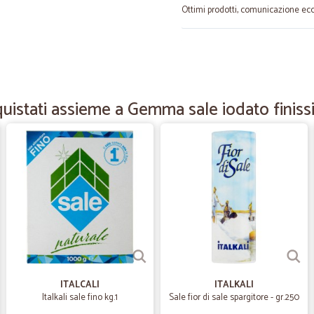
Ottimi prodotti, comunicazione ec
—
Guglielmo 
estrema rapidità nella con
estrema rapidità nella consegna
uistati assieme a Gemma sale iodato finissi
—
Diego S.
Veloci e prezzo nella norma
Veloci e prezzo nella norma
—
Carla P.
precisi puntuali
Ho effettuato un ordine che è stat
precisione
ITALCALI
ITALKALI
Italkali sale fino kg.1
Sale fior di sale spargitore - gr.250