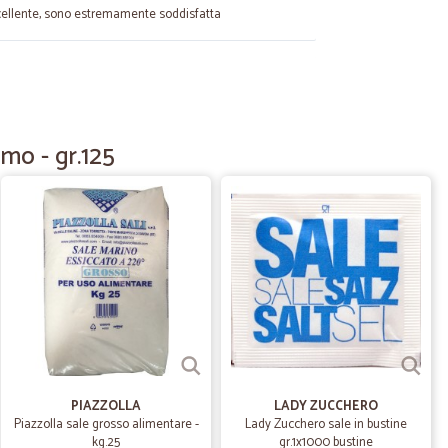
cellente, sono estremamente soddisfatta
D.
05/06/2024
segna
mo - gr.125
12/09/2023
17/02/2023
o seguito passo passo fino alla consegna con puntualità e
PIAZZOLLA
LADY ZUCCHERO
Piazzolla sale grosso alimentare -
Lady Zucchero sale in bustine
kg.25
gr.1x1000 bustine