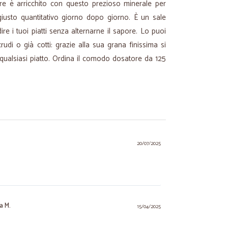
re è arricchito con questo prezioso minerale per
giusto quantitativo giorno dopo giorno. È un sale
re i tuoi piatti senza alternarne il sapore. Lo puoi
 crudi o già cotti: grazie alla sua grana finissima si
alsiasi piatto. Ordina il comodo dosatore da 125
20/07/2025
na M.
15/04/2025