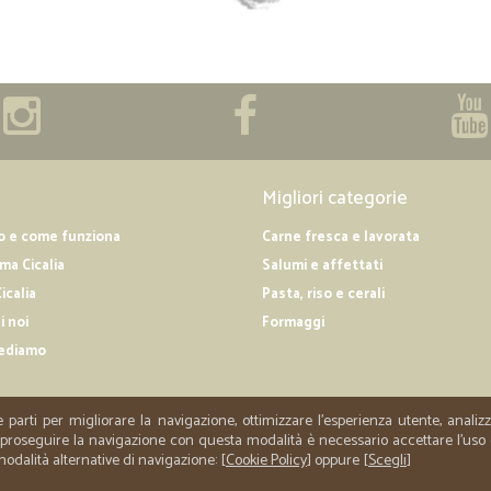
Migliori categorie
o e come funziona
Carne fresca e lavorata
a Cicalia
Salumi e affettati
icalia
Pasta, riso e cerali
i noi
Formaggi
ediamo
e parti per migliorare la navigazione, ottimizzare l'esperienza utente, anali
er proseguire la navigazione con questa modalità è necessario accettare l'uso
 modalità alternative di navigazione: [
Cookie Policy
] oppure [
Scegli
]