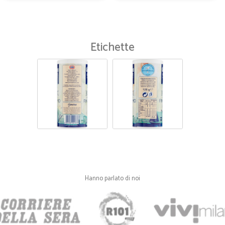
Puntuali e veloci
Puntuali e veloci Prodotti di qualit
Etichette
—
Laura D.
Consigliati
Molto onesti, prezzi leggermente alt
che consegnano a Cerveteri.
Hanno parlato di noi