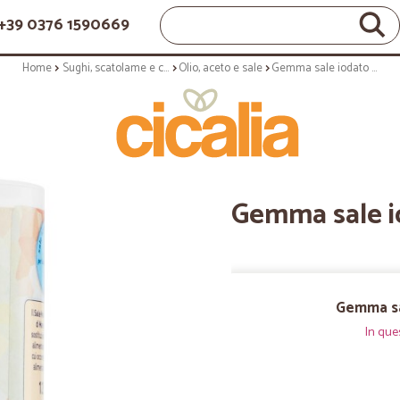
+39 0376 1590669
Home
Sughi, scatolame e condimenti
Olio, aceto e sale
Gemma sale iodato finissimo - gr.125
Gemma sale io
Gemma sal
In que