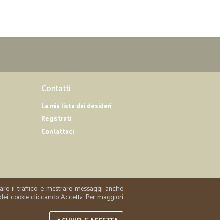
Contatti
La mia lista dei desideri
Registrati
Contattaci
zzare il traffico e mostrare messaggi anche
 dei cookie cliccando Accetta. Per maggiori