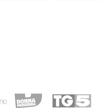
à
22/11/2019
i ma ci si può stare per il servizio fornito e sono gli UNICI