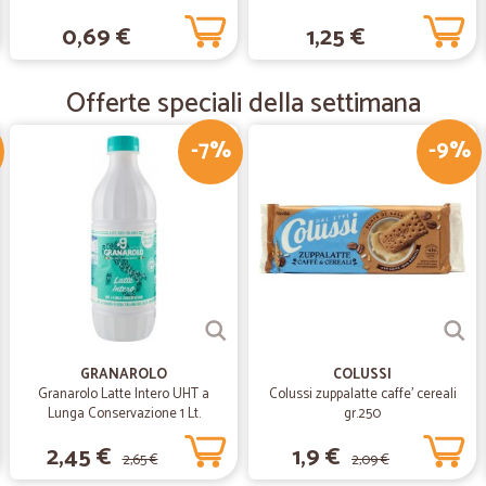
—
Gianluca C.
0,69 €
1,25 €
Precisi.Puntuali.Affidabili
Precisi.Puntuali.Affidabili
Offerte speciali della settimana
-7%
-9%
—
Roberto/vi
Soddisfattissima
Soddisfattissima. Contatto per e-ma
celeri e disponibili. Spedizione su
apprezzato i vari omaggi! Top! Acq
—
Vanessa T.
Perfetto!
GRANAROLO
COLUSSI
Granarolo Latte Intero UHT a
Colussi zuppalatte caffe' cereali
Spedizione velocissima e prodotti p
Lunga Conservazione 1 Lt.
gr.250
2,45 €
1,9 €
2,65 €
2,09 €
—
Elio G.