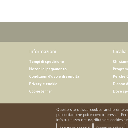
Informazioni
Cicalia
Tempi di spedizione
Chi siam
Metodi di pagamento
Programm
Condizioni d'uso e di vendita
Perché C
Privacy e cookie
Dicono d
Cookie banner
Dove sp
Questo sito utilizza cookies anche di terz
pubblicitari che potrebbero interessati. P
info su utilizzo, natura, rifiuto dei cookies e