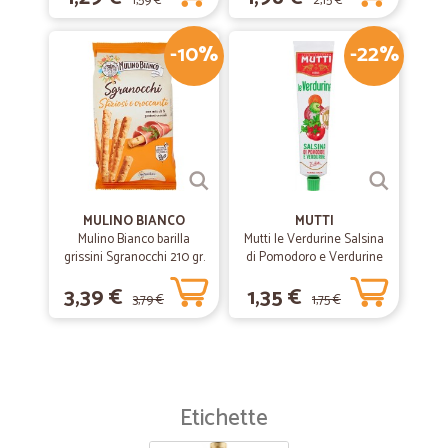
1,59 €
2,15 €
-10%
-22%
MULINO BIANCO
MUTTI
Mulino Bianco barilla
Mutti le Verdurine Salsina
grissini Sgranocchi 210 gr.
di Pomodoro e Verdurine
130 g
3,39 €
1,35 €
3,79 €
1,75 €
Etichette