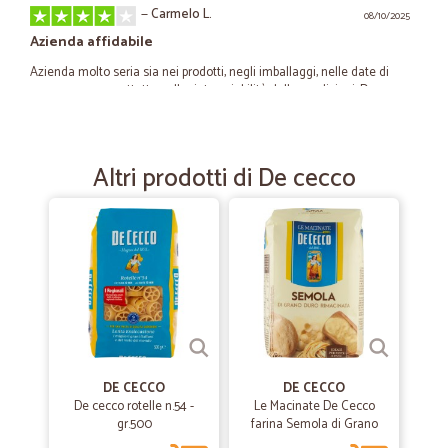
—
Carmelo L.
08/10/2025
Azienda affidabile
Azienda molto seria sia nei prodotti, negli imballaggi, nelle date di
consegna e soprattutto nella rintracciabilità delle spedizioni. Da
rivedere le spese di trasporto a mio avviso esagerate, per poter avere
consegne gratis bisogna effettuare ordini di grossa entità.
Altri prodotti di De cecco
—
Paolo T.
29/06/2025
Ottimo servizio e prezzi
Ottimo servizio e prezzi
—
Gianfabio V.
05/11/2020
tutto ottimo!
- consegna puntuale. - ottimi imballi. - Servizio eccellente. Grazie
DE CECCO
DE CECCO
De cecco rotelle n.54 -
Le Macinate De Cecco
gr.500
farina Semola di Grano
—
Trustpilot
Duro Rimacinata 1 kg.
09/07/2020