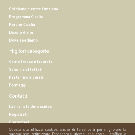
Chi siamo e come funziona
Programma Cicalia
Perché Cicalia
Dicono di noi
Dove spediamo
Migliori categorie
Carne fresca e lavorata
Salumi e affettati
Pasta, riso e cerali
Formaggi
Contatti
La mia lista dei desideri
Registrati
Contattaci
Questo sito utilizza cookies anche di terze parti per migliorare la
navigazione, ottimizzare l'esperienza utente, analizzare il traffico e