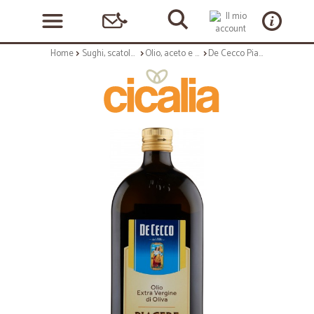
Home
Sughi, scatolame e condimenti
Olio, aceto e sale
De Cecco Piacere Olio Extra Vergine di Oliva 1 Lt.