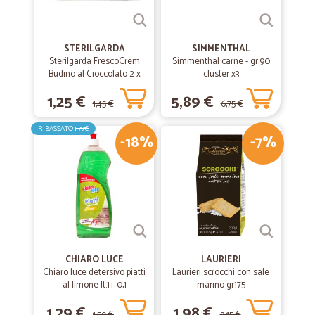
STERILGARDA
SIMMENTHAL
Sterilgarda FrescoCrem
Simmenthal carne - gr.90
Budino al Cioccolato 2 x
cluster x3
100 gr.
1,25 €
5,89 €
1,45 €
6,75 €
RIBASSATO
1,79€
-18%
-7%
CHIARO LUCE
LAURIERI
Chiaro luce detersivo piatti
Laurieri scrocchi con sale
al limone lt.1+ 0,1
marino gr175
1,29 €
1,98 €