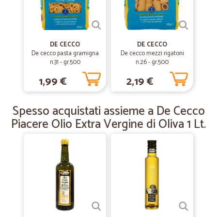
Molto professionali,e pronti ad ogni…
Molto professionali,e pronti ad ogni richiesta. Veramente OK
DE CECCO
DE CECCO
De cecco pasta gramigna
De cecco mezzi rigatoni
—
Edmondo M.
01/10/2019
n.31 - gr.500
n.26 - gr.500
bravissimi.- veloci- corretti
1,99 €
2,19 €
bravissimi.- veloci- corretti - seri
Spesso acquistati assieme a De Cecco
—
Giorgio B.
13/12/2018
Piacere Olio Extra Vergine di Oliva 1 Lt.
Ottimo servizio di spedizione e risoluzione dei problemi
Ottimo servizio di spedizione e risoluzione dei problemi connessi alla
spedizione