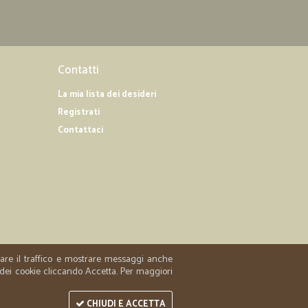
Contatti
La mia lista dei desideri
Registrati
Contattaci
zzare il traffico e mostrare messaggi anche
 dei cookie cliccando Accetta. Per maggiori
CHIUDI E ACCETTA