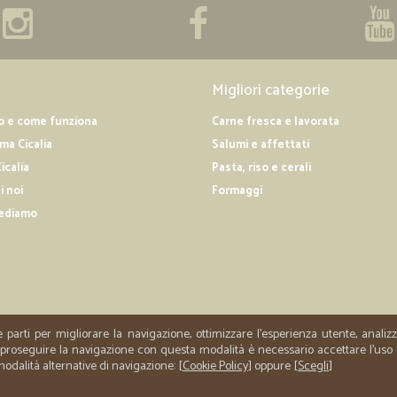
Migliori categorie
o e come funziona
Carne fresca e lavorata
a Cicalia
Salumi e affettati
icalia
Pasta, riso e cerali
i noi
Formaggi
ediamo
e parti per migliorare la navigazione, ottimizzare l'esperienza utente, anali
er proseguire la navigazione con questa modalità è necessario accettare l'uso
 modalità alternative di navigazione: [
Cookie Policy
] oppure [
Scegli
]