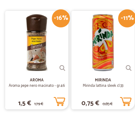
-16%
-11%
AROMA
MIRINDA
Aroma pepe nero macinato - gr.46
Mirinda lattina sleek cl.33
1,5 €
0,75 €
1,79 €
0,85 €