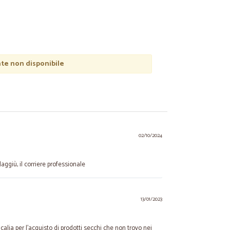
e non disponibile
02/10/2024
ggiù, il corriere professionale
13/01/2023
alia per l'acquisto di prodotti secchi che non trovo nei