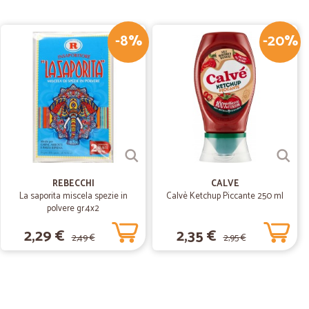
di più e tornerò ad essere vostro cliente.
-8%
-20%
06/10/2019
verdura fresca. Bravi, continuate così.
.
13/07/2019
 di trasporto un po' elevate.
REBECCHI
CALVE
La saporita miscela spezie in
Calvè Ketchup Piccante 250 ml
polvere gr.4x2
2,29 €
2,35 €
2,49 €
2,95 €