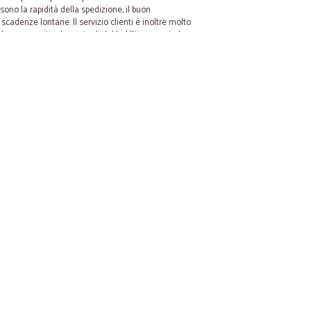
 sono la rapidità della spedizione, il buon
adenze lontane. Il servizio clienti è inoltre molto
ndere a quesiti ed eventuali dubbi. Ultimamente ho
 spesa all'ingrosso, che permette di acquistare cartoni interi
ho trovato davvero ottimo. Vorrei, quindi, ringraziare l'intero
oro svolto.
03/04/2022
r la…
rima volta e devo dire che non è male, anzi... Solo un
mpre in frigo, poi si sono rammollite ed ho dovuto
ola che ho riuttilizzato.
01/06/2020
 Magnifico…
co cicalia molto contento Grazie Cicalia