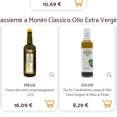
—
Paolo C.
10,69 €
Nessun problema
Nessun problema, merce ordinata e
 assieme a Monini Classico Olio Extra Vergin
—
Rosalia A.
Abbastanza fedele e puntua
Abbastanza fedele e puntuale nell
—
Roberto C.
Confezionamento perfetto 
Confezionamento perfetto e davver
FRESIA
ZUCCHI
Fresia olio extra verginetaggiasco
Zucchi Condimento a base di Olio
- cl.75
Extra Vergine di Oliva al Pesto
—
Bonifacio r
ml.150
16,09 €
8,29 €
Eccellente!
Consegna veloce e perfettamente re