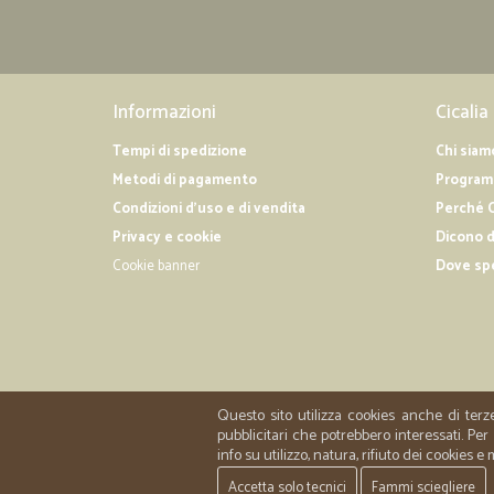
Informazioni
Cicalia
Tempi di spedizione
Chi siam
Metodi di pagamento
Programm
Condizioni d'uso e di vendita
Perché C
Privacy e cookie
Dicono d
Cookie banner
Dove sp
Questo sito utilizza cookies anche di terz
pubblicitari che potrebbero interessati. P
info su utilizzo, natura, rifiuto dei cookies e
Accetta solo tecnici
Fammi sciegliere