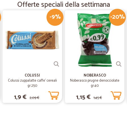
Offerte speciali della settimana
puntualmente. Non si potrebbe fare 
-9%
-20%
—
Stefano M.
Ottimo tutto
Ottimo tutto, specialmente carne e 
—
Giuseppe C
Va tutto bene
Va tutto bene; ritengo però le spese
COLUSSI
NOBERASCO
Colussi zuppalatte caffe' cereali
Noberasco prugne denocciolate
gr.250
gr.40
1,9 €
1,15 €
2,09 €
1,45 €