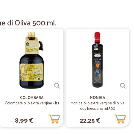
26/04/2020
 consegnata il giorno dopo. Consigliato
e di Oliva 500 ml.
10/03/2020
le nella…
a descrizione che nella consegna.
13/02/2020
e davvero…
o molto veloci nella spedizione.
COLOMBARA
MONIGA
Colombara olio extra vergine - lt.1
Moniga olio extra vergine di oliva
dop bresciano ml.500
odolfo P.
20/01/2020
8,99 €
22,25 €
frigerata. Il corriere ha telefonato e ha consegnato