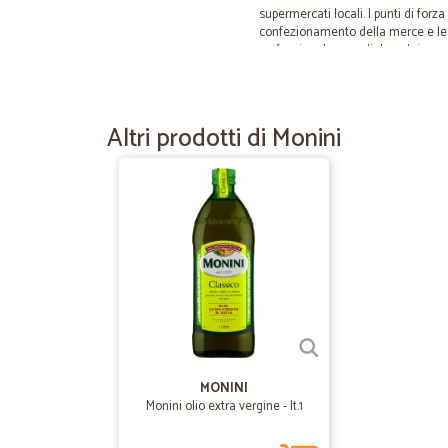
supermercati locali. I punti di forza
confezionamento della merce e le sc
professionale e cordiale nel rispo
utilizzato il loro nuovo servizio di
di prodotti a costi vantaggiosi, e l'
team di Cicalia per l'eccellente lav
Altri prodotti di Monini
—
Piero S.
Prima volta che vi utilizzo pe
Prima volta che vi utilizzo per la p
appunto le arance essendo state se
consumarle in fretta. Ottima la scat
—
Caminiti A.
Prodotti buonissimi freschi
MONINI
Prodotti buonissimi freschi Magnifi
Monini olio extra vergine - lt.1