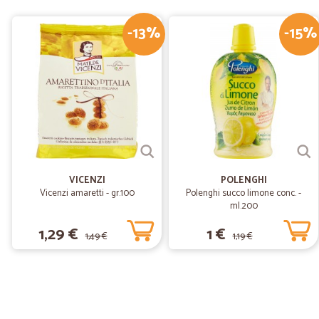
-13%
-15%
VICENZI
POLENGHI
Vicenzi amaretti - gr.100
Polenghi succo limone conc. -
ml.200
1,29 €
1 €
1,49 €
1,19 €