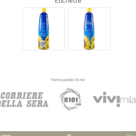
Etichette
Sempre più soddisfatto di Ci
Sempre più soddisfatto di Cicalia, 
usata nell,imballaggio,,piuttosto us
salvare il pianeta
Hanno parlato di noi