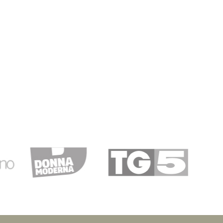
calia
ottimo servizio, spedizione veloce,però troppa plastica
are carta o cartone,,bisogna eliminare la plastica,per