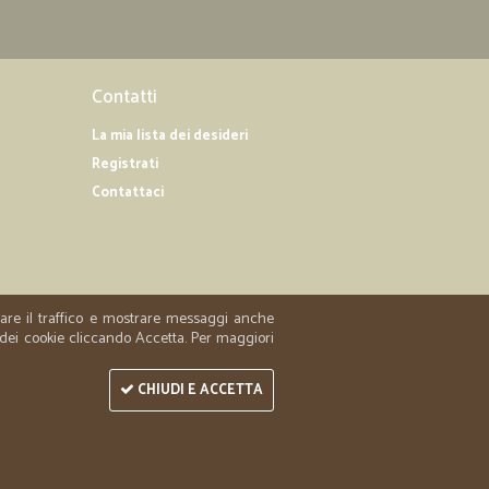
Contatti
La mia lista dei desideri
Registrati
Contattaci
zzare il traffico e mostrare messaggi anche
 dei cookie cliccando Accetta. Per maggiori
CHIUDI E ACCETTA