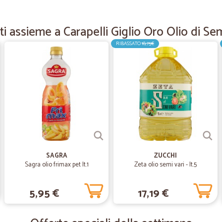
Servizio veloce e puntuale
Servizio veloce e puntuale. Imball
i assieme a Carapelli Giglio Oro Olio di Semi
RIBASSATO
18,75€
—
Mirko T.
Tutto ok.
Tutto ok. Consigliato
—
Roberto I.
Veloci nella consegna
Veloci nella consegna, hanno fornito
Assortimento veramente vasto.
SAGRA
ZUCCHI
Sagra olio frimax pet lt.1
Zeta olio semi vari - lt.5
—
Fabio E.
5,95 €
17,19 €
Semplicemente molto soddi
Semplicemente molto soddisfatto 