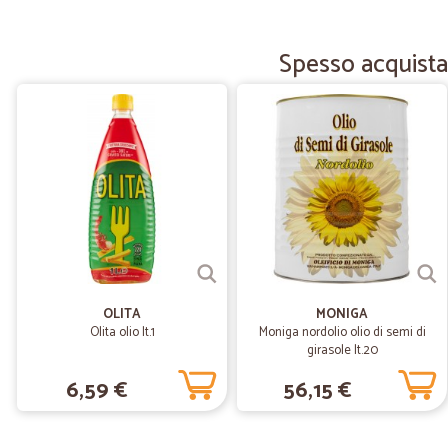
Spesso acquistat
OLITA
MONIGA
Olita olio lt.1
Moniga nordolio olio di semi di
girasole lt.20
6,59 €
56,15 €