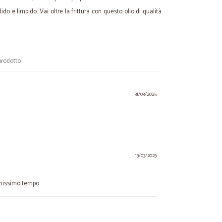
ido e limpido. Vai oltre la frittura con questo olio di qualità
prodotto
31/03/2025
13/03/2023
chissimo tempo.
24/07/2022