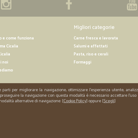
Migliori categorie
o e come funziona
Carne fresca e lavorata
a Cicalia
Salumi e affettati
icalia
Pasta, riso e cerali
i noi
Formaggi
ediamo
e parti per migliorare la navigazione, ottimizzare l'esperienza utente, anali
er proseguire la navigazione con questa modalità è necessario accettare l'uso
 modalità alternative di navigazione: [
Cookie Policy
] oppure [
Scegli
]