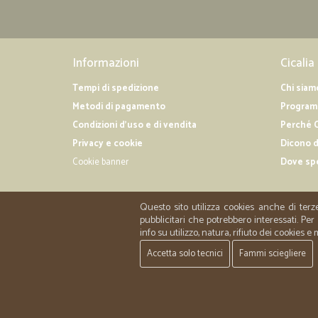
Informazioni
Cicalia
Tempi di spedizione
Chi siam
Metodi di pagamento
Programm
Condizioni d'uso e di vendita
Perché C
Privacy e cookie
Dicono d
Cookie banner
Dove sp
Questo sito utilizza cookies anche di terz
pubblicitari che potrebbero interessati. P
info su utilizzo, natura, rifiuto dei cookies e
Accetta solo tecnici
Fammi sciegliere