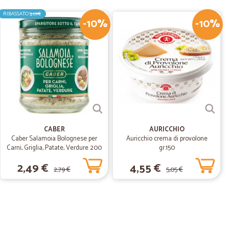
RIBASSATO
3,69€
-10%
-10%
05/06/2020
issima!!!!
02/12/2019
CABER
AURICCHIO
Caber Salamoia Bolognese per
Auricchio crema di provolone
Carni, Griglia, Patate, Verdure 200
gr.150
gr.
 C.
2,49 €
4,55 €
16/05/2019
2,79 €
5,05 €
ona comunicazione.
22/03/2019