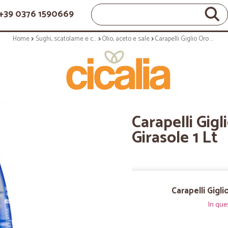
+39 0376 1590669
Home
Sughi, scatolame e condimenti
Olio, aceto e sale
Carapelli Giglio Oro Olio di Semi di Girasole 1 Lt
Carapelli Gigl
Girasole 1 Lt
Carapelli Gigli
In que