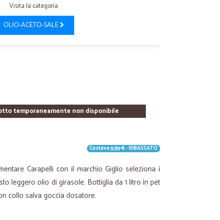
Visita la categoria
OLIO-ACETO-SALE
otto temporaneamente non disponibile
Costava
5,35 €
- RIBASSATO
entare Carapelli con il marchio Giglio seleziona i
o leggero olio di girasole. Bottiglia da 1 litro in pet
on collo salva goccia dosatore.