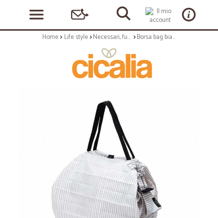
Home
Life style
Necessari, funzionali e quotidiani
Borsa bag bianco rigato - taglia m - poliet. sintetico - capacità 15 litri