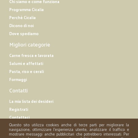
Chi siamo e come funziona
Programma Cicalia
Perché Cicalia
Dicono di noi
Dove spediamo
Migliori categorie
Carne fresca e lavorata
Salumi e affettati
Pasta, riso e cerali
Formaggi
Contatti
La mia lista dei desideri
Registrati
Contattaci
Questo sito utilizza cookies anche di terze parti per migliorare la
navigazione, ottimizzare l'esperienza utente, analizzare il traffico e
mostrare messaggi anche pubblicitari che potrebbero interessati. Per