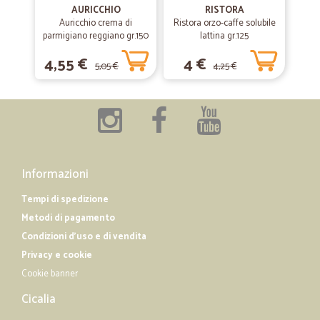
Consegna veloce dati i tempi e prodotto…
AURICCHIO
RISTORA
Auricchio crema di
Ristora orzo-caffe solubile
Consegna veloce dati i tempi e prodotto conforme alle aspettative
parmigiano reggiano gr.150
lattina gr.125
4,55 €
4 €
5,05 €
4,25 €
—
Minetta B.
04/06/2020
Bellissima puntuale comoda…
Bellissima puntuale comoda efficacissima la rifaccio sicuramente
—
Andrea B.
09/04/2019
Informazioni
Grazie
Tempi di spedizione
Tutto perfetto grazie
Metodi di pagamento
Condizioni d'uso e di vendita
Privacy e cookie
Cookie banner
Cicalia