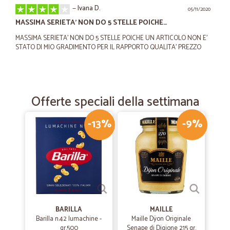
—
Ivana D.
05/11/2020
MASSIMA SERIETA' NON DO 5 STELLE POICHE…
MASSIMA SERIETA' NON DO 5 STELLE POICHE UN ARTICOLO NON E'
STATO DI MIO GRADIMENTO PER IL RAPPORTO QUALITA' PREZZO
—
Danila D.
11/10/2020
Prodotti buoni e freschi
Offerte speciali della settimana
Prodotti buoni e freschi. Imballi perfetti, consegna nei tempi previsti.
Lo consiglio
-13%
-9%
—
Rosita S.
12/06/2020
SONO MOLTO SODDISFATTA DEL VS SERVIZIO…
SONO MOLTO SODDISFATTA DEL VS SERVIZIO puntuali nelle
consegne anche nel periodo di TUTTI IN CASA .
BARILLA
MAILLE
Barilla n.42 lumachine -
Maille Dÿon Originale
—
Patruzia C.
gr.500
Senape di Digione 215 gr.
19/05/2020