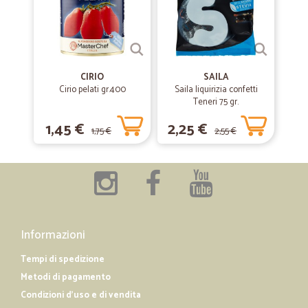
descrizione...buoni anche i prezzi....vasta scelta su tutti i
prodotti...rapida consegna.. insomma fate la spesa on line con Cicalia
!!!!!
CIRIO
SAILA
—
Adelaide annamaria A.
09/12/2019
Cirio pelati gr.400
Saila liquirizia confetti
È un sito perfetto...se posso fare…
Teneri 75 gr.
È un sito perfetto...se posso fare un'appunto ogni tanto mancano
1,45 €
2,25 €
alcuni prodotti...avete moltissimi clienti evidentemente!!!
1,75 €
2,55 €
—
Roberta F.
18/04/2019
Perfetto
Buona tempistica e ottimi prodotti
Informazioni
Tempi di spedizione
Metodi di pagamento
Condizioni d'uso e di vendita