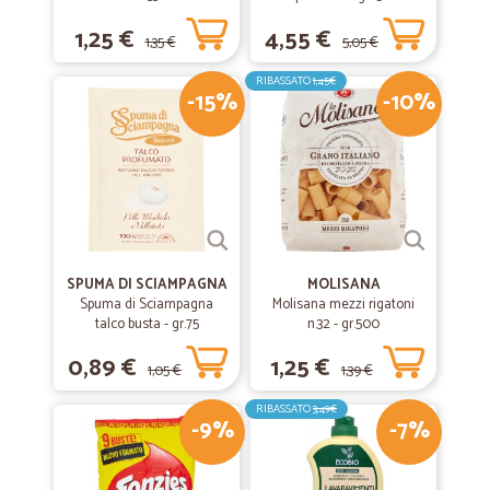
1,25 €
4,55 €
1,35 €
5,05 €
—
Olga G.
04/04/2023
Molto comodo
RIBASSATO
1,45€
-15%
-10%
Molto comodo. Consegna è stata nel orario previsto. Siete bravi
—
Luigi O.
05/11/2021
Tutto bene e velocissimo!
Tutto bene e velocissimo!
SPUMA DI SCIAMPAGNA
MOLISANA
Spuma di Sciampagna
Molisana mezzi rigatoni
talco busta - gr.75
—
Francesco C.
n.32 - gr.500
17/05/2021
Ottimo
0,89 €
1,25 €
1,05 €
1,39 €
Ottimo veloce e preciso
RIBASSATO
3,49€
-9%
-7%
—
Manuela T.
27/01/2021