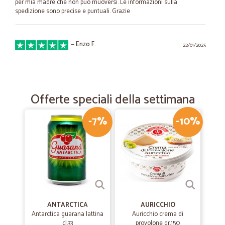
per mia madre che non può muoversi. Le informazioni sulla
spedizione sono precise e puntuali. Grazie
—
Enzo F.
22/01/2025
Puntualissimo e tutto in ordine!!
Puntualissimo e tutto in ordine!!
Offerte speciali della settimana
—
Elena B.
17/10/2023
-7%
-10%
Ottimi prodotti
Ottimi prodotti distribuiti da un'ottima azienda. La scelta è vasta e la
spedizione veloce
—
Pierpaolo G.
02/04/2023
Consegna rapida e imballaggio accurato.
ANTARCTICA
AURICCHIO
Consegna rapida e imballaggio accurato. Tutto corrispondeva
Antarctica guarana lattina
Auricchio crema di
all'ordine ed era in perfette condizioni.
cl.33
provolone gr.150