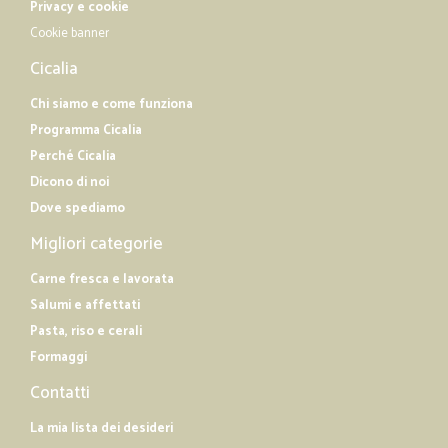
Privacy e cookie
in questo modo, spesso lo faccia x problemi di deambulazione, quindi
il servizio dovrebbe essere comprensivo del trasporto dianzi la porta
Cookie banner
del compratore. Cordiali saluti, Sante Avanzi
Cicalia
Chi siamo e come funziona
Programma Cicalia
Perché Cicalia
Dicono di noi
Dove spediamo
Migliori categorie
Carne fresca e lavorata
Salumi e affettati
Pasta, riso e cerali
Formaggi
Contatti
La mia lista dei desideri