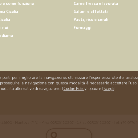
o e come funziona
Carne fresca e lavorata
—
Katia B.
a Cicalia
Salumi e affettati
Il giorno successivo all'ordin
icalia
Pasta, riso e cerali
i noi
Formaggi
Il giorno successivo all'ordine il p
ediamo
—
Donatella S
grazie merce ricevuta tutto
grazie merce ricevuta tutto ok da c
e parti per migliorare la navigazione, ottimizzare l'esperienza utente, anali
er proseguire la navigazione con questa modalità è necessario accettare l'uso
 modalità alternative di navigazione: [
Cookie Policy
] oppure [
Scegli
]
 35 - 46100 - Mantova (MN) - P.iva 02508120207 - C.Fisc 02508120207 - Tel. +39 0376