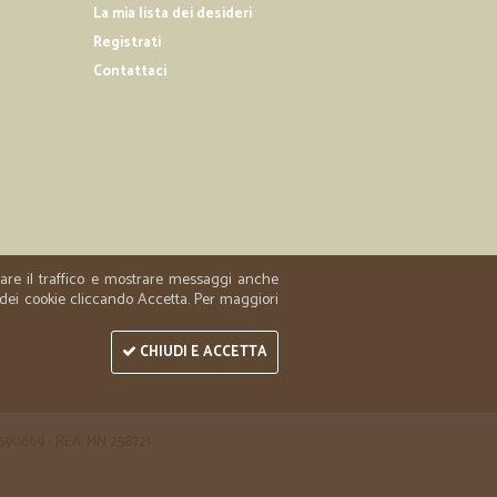
La mia lista dei desideri
Registrati
11/11/2019
e il…
Contattaci
acco è arrivato. Lo consiglio. Bravi complimenti
.
24/07/2019
 ok da…
onsigliare.
zzare il traffico e mostrare messaggi anche
 dei cookie cliccando Accetta. Per maggiori
CHIUDI E ACCETTA
 1590669 - REA: MN 258721