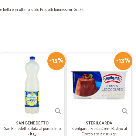
 bella e in ottimo stato Prodotti buonissimi. Grazie
.
30/04/2022
e serietà
tà. Lo consiglio
-15%
-13%
27/04/2021
na qualita'…
ta' arrivata subito il giorno dopo,In definitiva sono
27/04/2021
SAN BENEDETTO
STERILGARDA
San Benedetto bibita al pompelmo
Sterilgarda FrescoCrem Budino al
 la spesa a casa perfettamente imballata,anche il giorno
- lt.1,5
Cioccolato 2 x 100 gr.