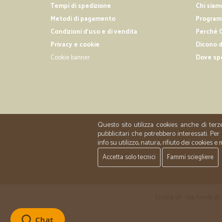
Tempi di spedizione
Chi siam
Metodi di pagamento
Programm
Condizioni d'uso e di vendita
Perché C
Privacy e cookie
Dicono d
Cookie banner
Dove sp
Questo sito utilizza cookies anche di terz
pubblicitari che potrebbero interessati. P
info su utilizzo, natura, rifiuto dei cookies e
Accetta solo tecnici
Fammi sciegliere
Cicalia srl - via Acerbi