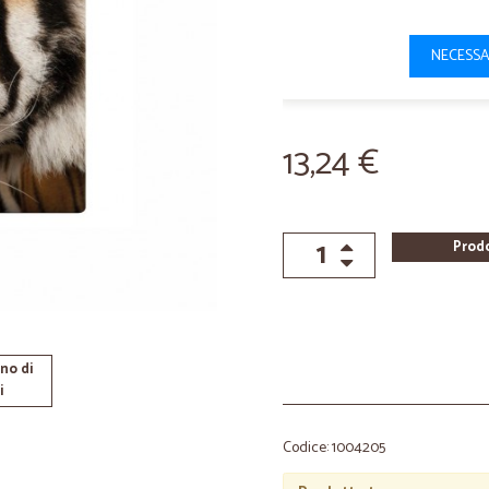
NECESSA
13,24 €
Prod
no di
i
Codice: 1004205