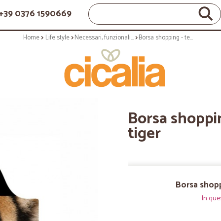
+39 0376 1590669
Home
Life style
Necessari, funzionali e quotidiani
Borsa shopping - tema arte malayan tiger
Borsa shoppi
tiger
Borsa shopp
In que