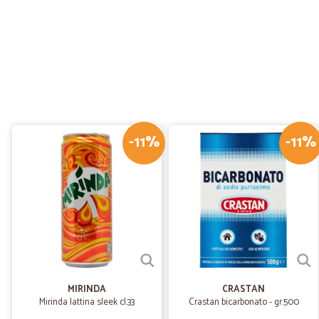
-11%
-11%
MIRINDA
CRASTAN
Mirinda lattina sleek cl.33
Crastan bicarbonato - gr.500