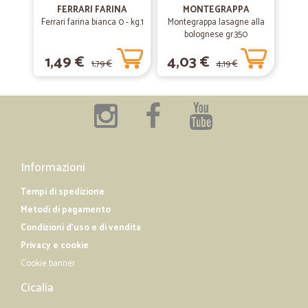
Più volte ho acquistato e non vi siete mai smentiti, lo rifarò.
FERRARI FARINA
MONTEGRAPPA
Ferrari farina bianca 0 - kg.1
Montegrappa lasagne alla
bolognese gr.350
—
Rosa maria M.
04/03/2019
1,49 €
4,03 €
1,79 €
4,19 €
Lo consiglio
Lo consiglio articoli arrivati nei tempi previsti, buon imballo e il tutto
corrispondente a quanto acquistato. Lo consiglio a tutti
Informazioni
Tempi di spedizione
Metodi di pagamento
Condizioni d'uso e di vendita
Privacy e cookie
Cookie banner
Cicalia