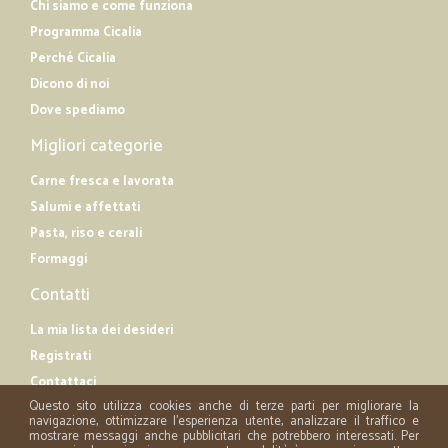
Chi siamo e come funziona
Programma Cicalia
Perché Cicalia
Dicono di noi
Dove spediamo
Migliori categorie
Carne fresca e lavorata
Salumi e affettati
Pasta, riso e cerali
Formaggi
Contatti
La mia lista dei desideri
Registrati
Contattaci
Questo sito utilizza cookies anche di terze parti per migliorare la
navigazione, ottimizzare l'esperienza utente, analizzare il traffico e
mostrare messaggi anche pubblicitari che potrebbero interessati. Per