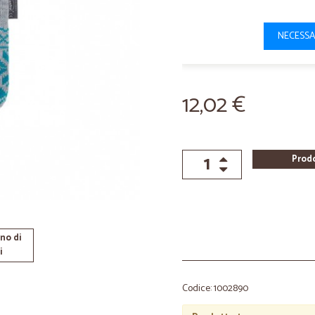
NECESSA
12,02 €
Prod
no di
i
Codice: 1002890