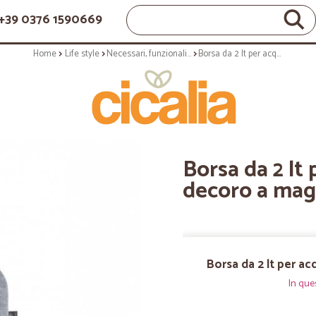
+39 0376 1590669
Home
Life style
Necessari, funzionali e quotidiani
Borsa da 2 lt per acqua calda - decoro a maglia norvegese
Borsa da 2 lt 
decoro a mag
Borsa da 2 lt per a
In que