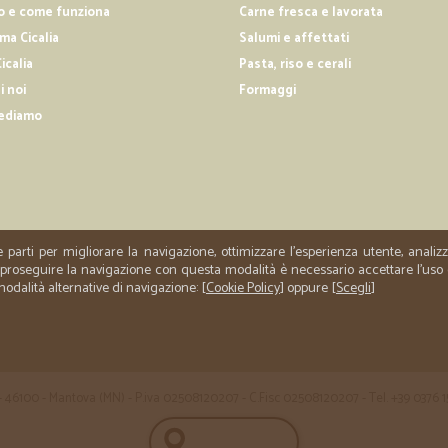
o e come funziona
Carne fresca e lavorata
Sono molto soddisfatto della qualit
a Cicalia
Salumi e affettati
con mezzi refrigerati che salvagua
icalia
Pasta, riso e cerali
i noi
Formaggi
—
Alessio L.
ediamo
tutto ok come da aspettativ
tutto ok come da aspettativa
e parti per migliorare la navigazione, ottimizzare l'esperienza utente, anali
er proseguire la navigazione con questa modalità è necessario accettare l'uso
 modalità alternative di navigazione: [
Cookie Policy
] oppure [
Scegli
]
 35 - 46100 - Mantova (MN) - P.iva 02508120207 - C.Fisc 02508120207 - Tel. +39 0376