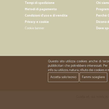
Tempi di spedizione
Chi siam
Metodi di pagamento
Programm
Condizioni d'uso e di vendita
Perché C
Privacy e cookie
Dicono d
Cookie banner
Dove sp
Questo sito utilizza cookies anche di terz
pubblicitari che potrebbero interessati. P
info su utilizzo, natura, rifiuto dei cookies e
Accetta solo tecnici
Fammi sciegliere
Cicalia srl - via Acerbi