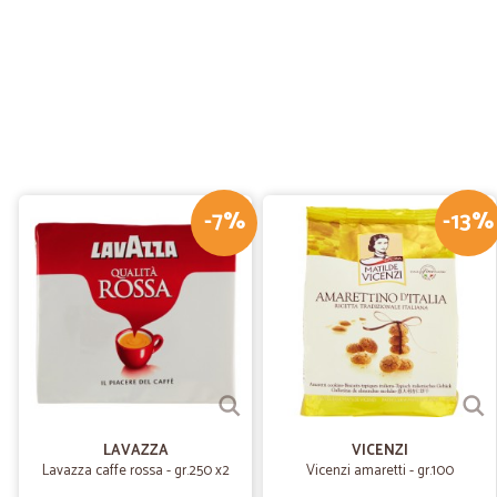
-7%
-13%
LAVAZZA
VICENZI
Lavazza caffe rossa - gr.250 x2
Vicenzi amaretti - gr.100