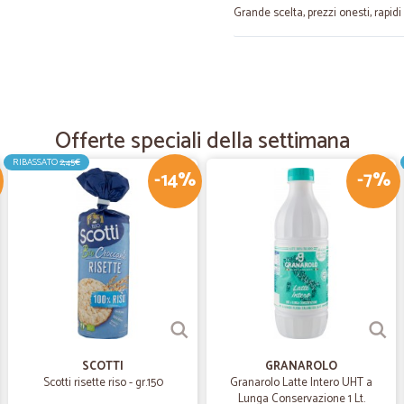
Grande scelta, prezzi onesti, rapidi
—
Angelo C.
Servizio accurato
Servizio buono accurato, anche serv
Offerte speciali della settimana
RIBASSATO
2,45€
-14%
-7%
—
Ivana D.
Servizio veloce articoli ben 
Servizio veloce articoli ben imball
ordinato articoli pesanti
—
Alberto B.
Affidabili e puntuali
Ottimo - molto soddisfatto. Ho piu v
SCOTTI
GRANAROLO
eccellente. Affidabili e puntuali. M
Scotti risette riso - gr.150
Granarolo Latte Intero UHT a
Lunga Conservazione 1 Lt.