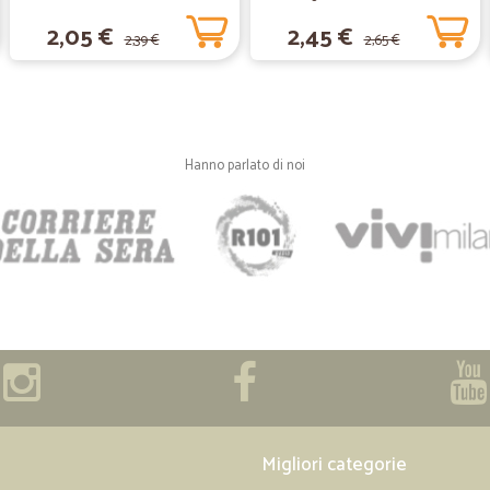
2,05 €
2,45 €
2,39 €
2,65 €
—
Veruschka Z
Ottimo servizio
Ottimo servizio !!! Complimenti !
Hanno parlato di noi
—
Cristina M.
Tutto molto bene ma le uva
Tutto molto bene ma le uva dovete 
—
Lamberto G
Sono rimasto molto soddisf
Sono rimasto molto soddisfatto de
—
Marco M.
Migliori categorie
Sono molto soddisfatto dell