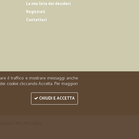
La mia lista dei desideri
à dei prodotti offerti da Cicalia e dal servizio di consegna
Registrati
rdano la freschezza dei prodotti acquistati
Contattaci
04/03/2019
a
zzare il traffico e mostrare messaggi anche
 dei cookie cliccando Accetta. Per maggiori
CHIUDI E ACCETTA
 1590669 - REA: MN 258721