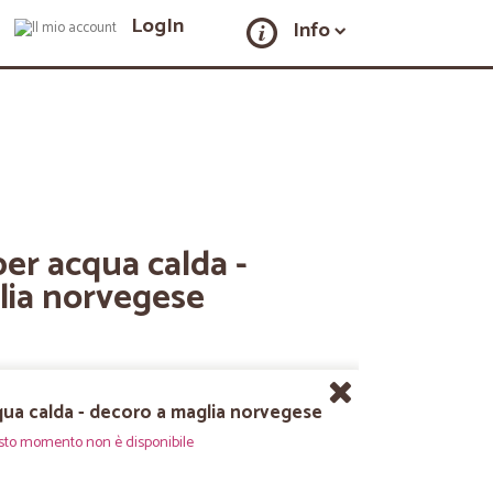
LogIn
Info
per acqua calda -
lia norvegese
cqua calda - decoro a maglia norvegese
sto momento non è disponibile