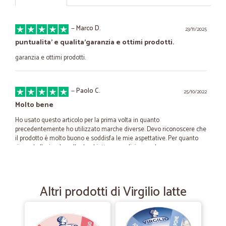
—
Marco D.
23/11/2025
puntualita' e qualita'garanzia e ottimi prodotti.
garanzia e ottimi prodotti.
—
Paolo C.
25/10/2022
Molto bene
Ho usato questo articolo per la prima volta in quanto
precedentemente ho utilizzato marche diverse. Devo riconoscere che
il prodotto è molto buono e soddisfa le mie aspettative. Per quanto
riguarda l'azienda nulla da obiettare, spedizione veloce e prezzo
giusto. Venditore affidabile.
Altri prodotti di Virgilio latte
—
Livio E.
23/05/2022
Ottimo venditore tutto perfetto…
Ottimo venditore tutto perfetto consegna impeccabile