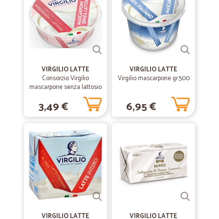
—
Daniele B.
29/11/2021
ECCELLENTE
il sito è chiaro e l'acquisto dei prodotti facile; la spedizione con mezzi
refrigerati garantisce ottimamente la conservazione dei prodotti; il
VIRGILIO LATTE
VIRGILIO LATTE
corriere è gentile e telefona prima della consegna; i prodotti sono
Consorzio Virgilio
Virgilio mascarpone gr.500
semplicemente squisiti.
mascarpone senza lattosio
gr.250
3,49 €
6,95 €
—
.
17/03/2021
Consegne puntuali e corrieri disponibili
Consegne puntuali i corrieri sono sempre disponibili , pacchi
confezionati bene con la frutta sempre divisa dal resto , fresca e
buona. se manca qualche prodotto trovo già nel mio account i crediti
della merce mancante, per me questo è un punto di forza d CICALIA.
lo consiglio davvero
—
Gabriella D.
12/10/2020
VIRGILIO LATTE
VIRGILIO LATTE