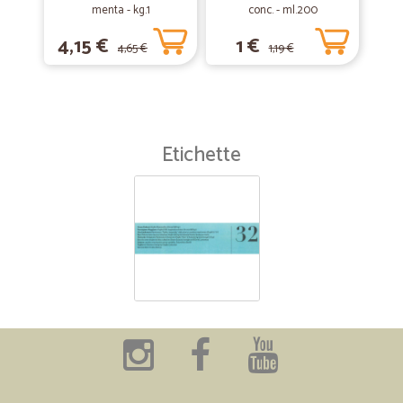
menta - kg.1
conc. - ml.200
4,15 €
1 €
4,65 €
1,19 €
Etichette