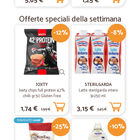
5,85 €
1,25 €
Offerte speciali della settimana
-12%
-8%
JOXTY
STERILGARDA
Joxty chips full protein 42%
Latte sterilgarda intero
chilli gr.50 Gluten Free
3x250 ml.
1,74 €
3,15 €
1,99 €
3,45 €
RIBASSATO
2,05€
-25%
-10%