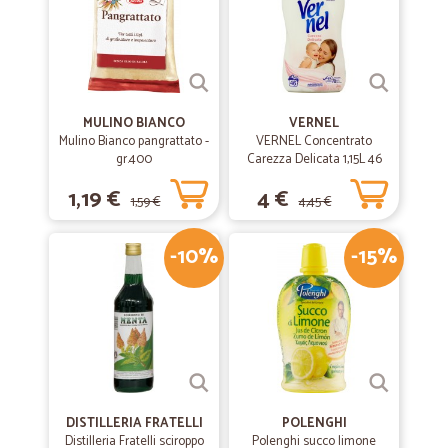
MULINO BIANCO
VERNEL
Mulino Bianco pangrattato -
VERNEL Concentrato
gr.400
Carezza Delicata 1,15L 46
lavaggi
1,19 €
4 €
1,59 €
4,45 €
-10%
-15%
DISTILLERIA FRATELLI
POLENGHI
Distilleria Fratelli sciroppo
Polenghi succo limone