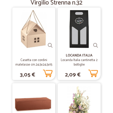
Virgilio Strenna n.32
"commerciali" ....
—
Valeria L.
14/02/2019
Servizio rapido ed efficiente. Utilissimo per chi non
vicino grandi catene di distribuzione.
Servizio rapido ed efficiente. Utilissimo per chi non ha vicino grandi
supermer
LOCANDA ITALIA
Casetta con cordini
Locanda Italia cantinetta 2
matelasse cm.24,5x24,5x15
bottiglie
3,05 €
2,09 €