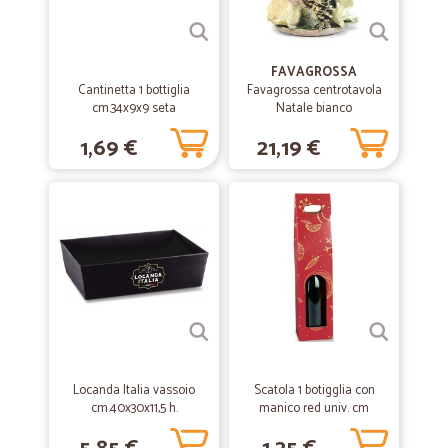
FAVAGROSSA
Cantinetta 1 bottiglia
Favagrossa centrotavola
cm.34x9x9 seta
Natale bianco
1,69 €
21,19 €
Locanda Italia vassoio
Scatola 1 botigglia con
cm.40x30x11,5 h.
manico red univ. cm
9x9x38,5