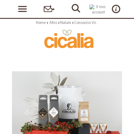
Home
Altro
Natale
Consorzio Virgilio Strenna n.22