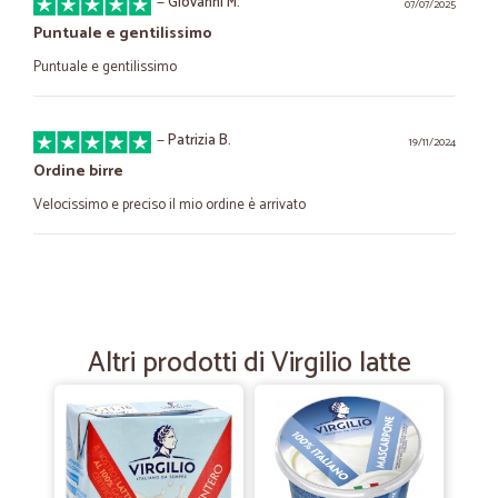
—
Giovanni M.
07/07/2025
Puntuale e gentilissimo
Puntuale e gentilissimo
—
Patrizia B.
19/11/2024
Ordine birre
Velocissimo e preciso il mio ordine è arrivato
—
Flavio P.
16/06/2023
ottimo servizio
ottimo servizio. prodotti in linea con i prezzi di mercato, a volte un
Altri prodotti di Virgilio latte
pochino alti.
—
Domenico P.
05/12/2022
Esperienza di acquisto molo positiva