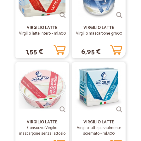
Facile da utilizzare, in generale prezzi convnienti, servizio veloce ed
accurato
—
Roberto B.
VIRGILIO LATTE
VIRGILIO LATTE
11/05/2022
Virgilio latte intero - ml.500
Virgilio mascarpone gr.500
Puntuali e precisi
Puntuali, precisi, prodotti conformi
1,55 €
6,95 €
—
Federico V.
21/12/2020
Precisi e veloci mi trovo benissimo
Precisi e veloci mi trovo benissimo. Bravi
—
Erika M.
08/04/2020
Molto buono
VIRGILIO LATTE
VIRGILIO LATTE
C’è vasta scelta sul sito. Il personale è attento è disponibile e
Consorzio Virgilio
Virgilio latte parzialmente
rispondono in poco tempo se hai dei dubbi. Imballaggio molto curato
mascarpone senza lattosio
scremato - ml.500
e trasporto veloce nonostante il tempo difficile in cui ho fatto ordine
gr.250
(Covid-19). I prezzi sono nella media, forse per certi articoli un po’ più