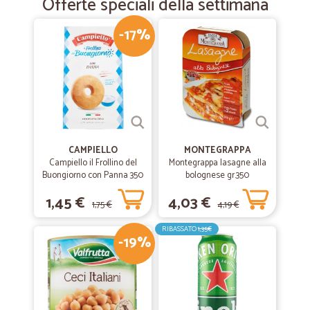
Offerte speciali della settimana
-17%
CAMPIELLO
MONTEGRAPPA
Campiello il Frollino del
Montegrappa lasagne alla
Buongiorno con Panna 350
bolognese gr.350
g
1,45 €
4,03 €
1,75 €
4,19 €
RIBASSATO
1,35€
-19%