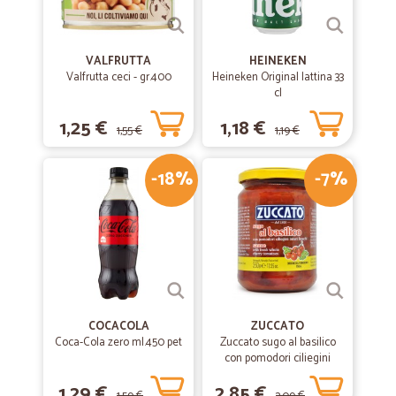
VALFRUTTA
HEINEKEN
Valfrutta ceci - gr.400
Heineken Original lattina 33
cl
1,25 €
1,18 €
1,55 €
1,19 €
-18%
-7%
COCACOLA
ZUCCATO
Coca-Cola zero ml.450 pet
Zuccato sugo al basilico
con pomodori ciliegini
interi freschi gr.370
1,29 €
2,85 €