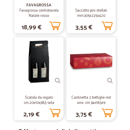
FAVAGROSSA
Favagrossa centrotavola
Saccotto pini stellati
Natale rosso
mm.305x225x420
18,99 €
3,55 €
Scatola da regalo
Cantinetta 2 bottiglie red
cm.20x10x38,5 seta
univ. cm 34x18,5x9
2,19 €
3,75 €